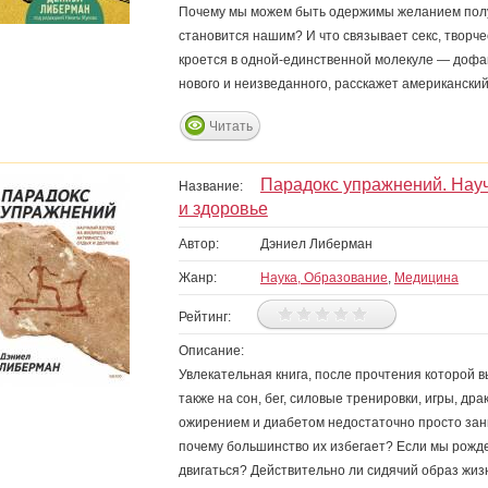
Почему мы можем быть одержимы желанием получи
становится нашим? И что связывает секс, творч
кроется в одной-единственной молекуле — дофам
нового и неизведанного, расскажет американск
Читать
Парадокс упражнений. Науч
Название:
и здоровье
Автор:
Дэниел Либерман
Жанр:
Наука, Образование
,
Медицина
Рейтинг:
Описание:
Увлекательная книга, после прочтения которой в
также на сон, бег, силовые тренировки, игры, дра
ожирением и диабетом недостаточно просто зан
почему большинство их избегает? Если мы рожде
двигаться? Действительно ли сидячий образ жизн