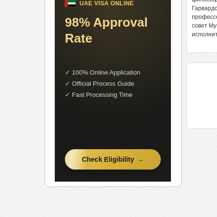
Гарвардс
профессо
совет Му
исполнит