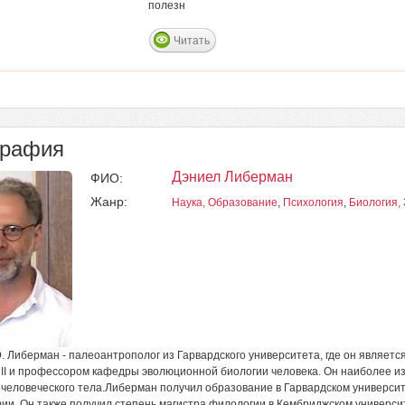
полезн
Читать
графия
Дэниел Либерман
ФИО:
Жанр:
Наука, Образование
,
Психология
,
Биология,
. Либерман - палеоантрополог из Гарвардского университета, где он являет
II и профессором кафедры эволюционной биологии человека. Он наиболее и
 человеческого тела.Либерман получил образование в Гарвардском университе
и. Он также получил степень магистра филологии в Кембриджском универси