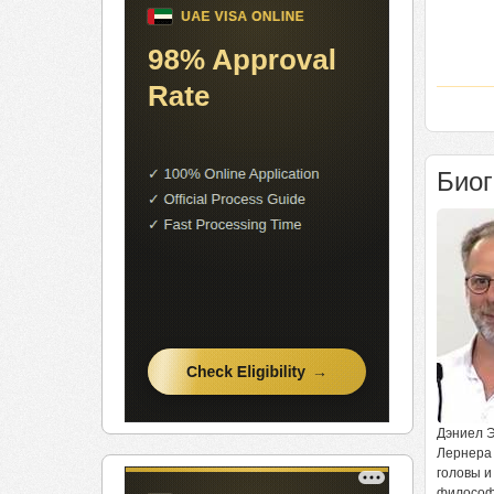
Био
Дэниел Э
Лернера 
головы и
философи