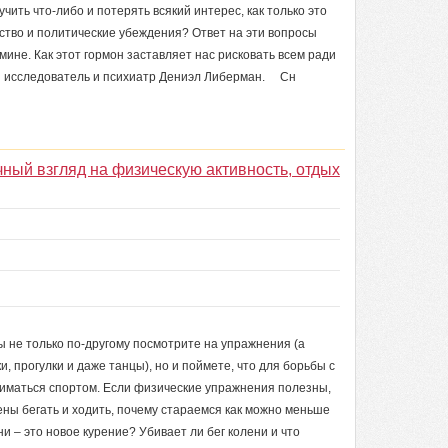
ть что-либо и потерять всякий интерес, как только это
ество и политические убеждения? Ответ на эти вопросы
ине. Как этот гормон заставляет нас рисковать всем ради
ий исследователь и психиатр Дениэл Либерман. Сн
ный взгляд на физическую активность, отдых
ы не только по-другому посмотрите на упражнения (а
ки, прогулки и даже танцы), но и поймете, что для борьбы с
иматься спортом. Если физические упражнения полезны,
ны бегать и ходить, почему стараемся как можно меньше
и – это новое курение? Убивает ли бег колени и что