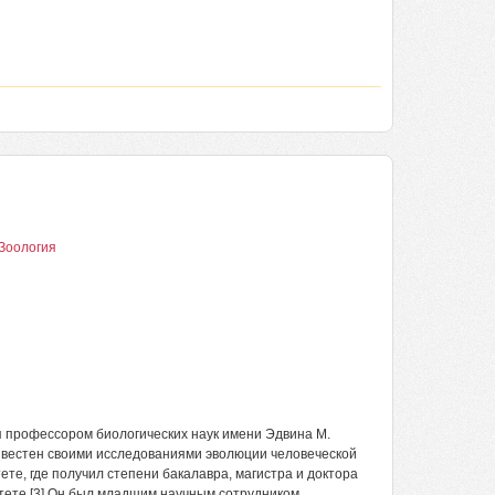
 Зоология
ся профессором биологических наук имени Эдвина М.
звестен своими исследованиями эволюции человеческой
те, где получил степени бакалавра, магистра и доктора
тете.[3] Он был младшим научным сотрудником