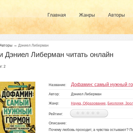
Главная
Жанры
Авторы
→
Авторы
Дэниел Либерман
и Дэниел Либерман читать онлайн
г: 2
Дофамин: самый нужный го
Название:
Автор:
Дэниел Либерман
Жанр:
Наука, Образование
,
Биология, Зоо
Рейтинг:
Описание:
Почему любовь проходит, а чувства остывают? 