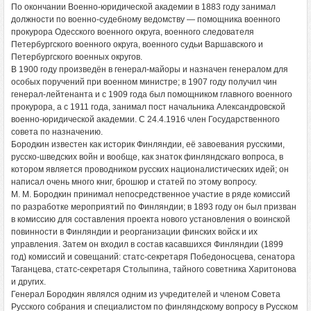
По окончании Военно-юридической академии в 1883 году занимал
должности по военно-судебному ведомству — помощника военного
прокурора Одесского военного округа, военного следователя
Петербургского военного округа, военного судьи Варшавского и
Петербургского военных округов.
В 1900 году произведён в генерал-майоры и назначен генералом для
особых поручений при военном министре; в 1907 году получил чин
генерал-лейтенанта и с 1909 года был помощником главного военного
прокурора, а с 1911 года, занимал пост начальника Александровской
военно-юридической академии. С 24.4.1916 член Государственного
совета по назначению.
Бородкин известен как историк Финляндии, её завоевания русскими,
русско-шведских войн и вообще, как знаток финляндскаго вопроса, в
котором является проводником русских националистических идей; он
написал очень много книг, брошюр и статей по этому вопросу.
М. М. Бородкин принимал непосредственное участие в ряде комиссий
по разработке мероприятий по Финляндии; в 1893 году он был призван
в комиссию для составления проекта нового установления о воинской
повинности в Финляндии и реорганизации финских войск и их
управления. Затем он входил в состав касавшихся Финляндии (1899
год) комиссий и совещаний: статс-секретаря Победоносцева, сенатора
Таганцева, статс-секретаря Столыпина, тайного советника Харитонова
и других.
Генерал Бородкин являлся одним из учредителей и членом Совета
Русского собрания и специалистом по финляндскому вопросу в Русском