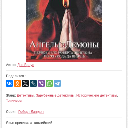
Автор:
Дэн Браун
Поделится :
Жанр:
Детективы
,
Зарубежные детективы
,
Исторические детективы
,
Триллеры
Серия:
Роберт Лэнгдон
Язык оригинала: английский