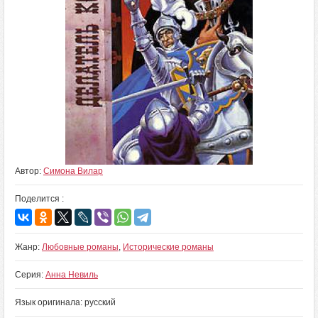
Автор:
Симона Вилар
Поделится :
Жанр:
Любовные романы
,
Исторические романы
Серия:
Анна Невиль
Язык оригинала: русский