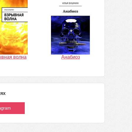
ывная волна
Анабиоз
тях
tagram