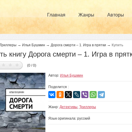
Главная
Жанры
Авторы
→
→
→
Триллеры
Илья Бушмин
Дорога смерти – 1. Игра в прятки
Купить
ть книгу Дорога смерти – 1. Игра в прят
(0 / 0)
Автор:
Илья Бушмин
Поделится :
Жанр:
Детективы
,
Триллеры
Язык оригинала: русский