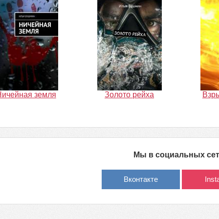
Ничейная земля
Золото рейха
Взр
Мы в социальных се
Вконтакте
Ins