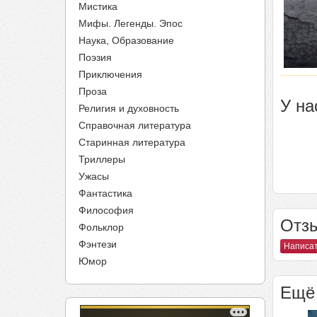
Мистика
Мифы. Легенды. Эпос
Наука, Образование
Поэзия
Приключения
Проза
У на
Религия и духовность
Справочная литература
Старинная литература
Триллеры
Ужасы
Фантастика
Философия
Отзы
Фольклор
Фэнтези
Написат
Юмор
Ещё 