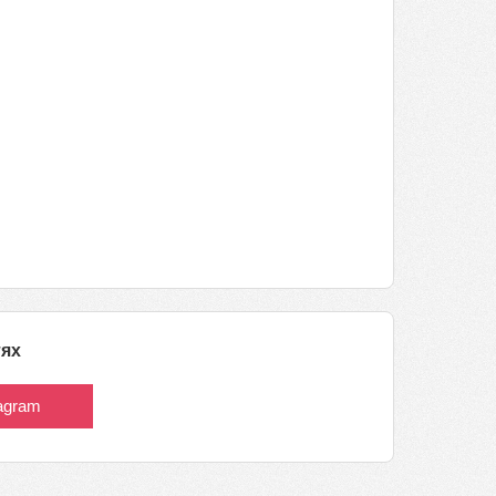
тях
tagram