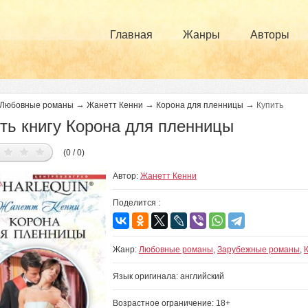
Главная
Жанры
Авторы
→
→
→
Любовные романы
Жанетт Кенни
Корона для пленницы
Купить
ть книгу Корона для пленницы
(0 / 0)
Автор:
Жанетт Кенни
Поделится :
Жанр:
Любовные романы
,
Зарубежные романы
,
Язык оригинала: английский
Возрастное ограничение: 18+