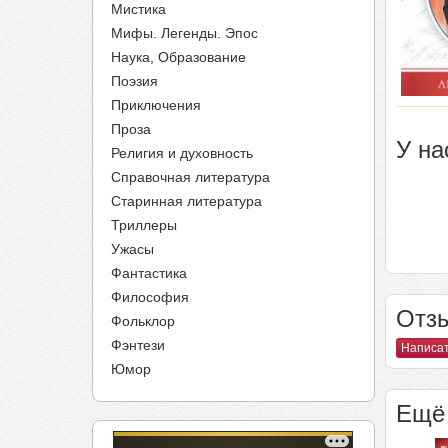
Мистика
Мифы. Легенды. Эпос
Наука, Образование
Поэзия
Приключения
Проза
У на
Религия и духовность
Справочная литература
Старинная литература
Триллеры
Ужасы
Фантастика
Философия
Отзы
Фольклор
Фэнтези
Написат
Юмор
Ещё 