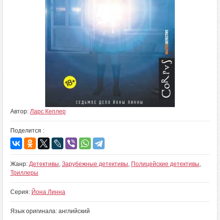
Автор:
Ларс Кеплер
Поделится :
Жанр:
Детективы
,
Зарубежные детективы
,
Полицейские детективы
,
Триллеры
Серия:
Йона Линна
Язык оригинала: английский