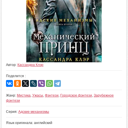
Автор:
Кассандра Клэр
Поделится :
Жанр:
Мистика
,
Ужасы
,
Фэнтези
,
Городское фэнтези
,
Зарубежное
фэнтези
Серия:
Адские механизмы
Язык оригинала: английский