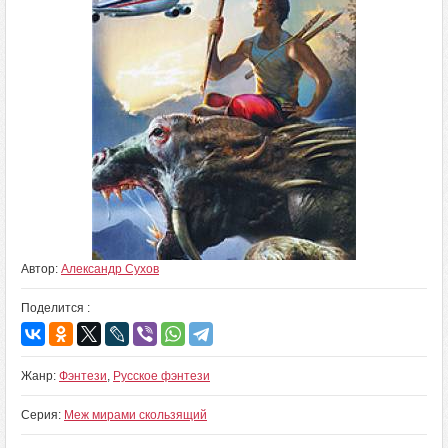
Автор:
Александр Сухов
Поделится :
Жанр:
Фэнтези
,
Русское фэнтези
Серия:
Меж мирами скользящий