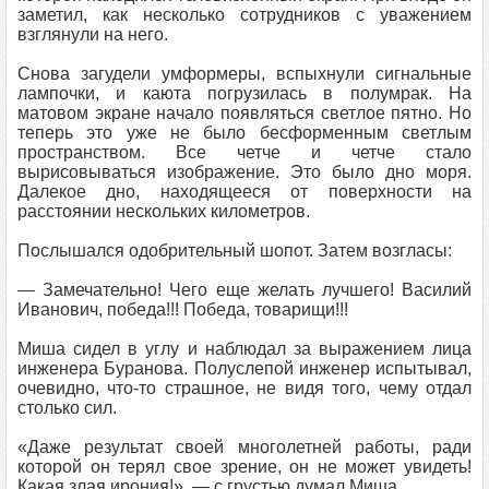
заметил, как несколько сотрудников с уважением
взглянули на него.
Снова загудели умформеры, вспыхнули сигнальные
лампочки, и каюта погрузилась в полумрак. На
матовом экране начало появляться светлое пятно. Но
теперь это уже не было бесформенным светлым
пространством. Все четче и четче стало
вырисовываться изображение. Это было дно моря.
Далекое дно, находящееся от поверхности на
расстоянии нескольких километров.
Послышался одобрительный шопот. Затем возгласы:
— Замечательно! Чего еще желать лучшего! Василий
Иванович, победа!!! Победа, товарищи!!!
Миша сидел в углу и наблюдал за выражением лица
инженера Буранова. Полуслепой инженер испытывал,
очевидно, что-то страшное, не видя того, чему отдал
столько сил.
«Даже результат своей многолетней работы, ради
которой он терял свое зрение, он не может увидеть!
Какая злая ирония!», — с грустью думал Миша.