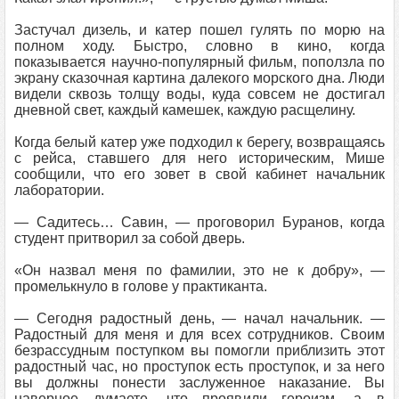
Застучал дизель, и катер пошел гулять по морю на
полном ходу. Быстро, словно в кино, когда
показывается научно-популярный фильм, поползла по
экрану сказочная картина далекого морского дна. Люди
видели сквозь толщу воды, куда совсем не достигал
дневной свет, каждый камешек, каждую расщелину.
Когда белый катер уже подходил к берегу, возвращаясь
с рейса, ставшего для него историческим, Мише
сообщили, что его зовет в свой кабинет начальник
лаборатории.
— Садитесь… Савин, — проговорил Буранов, когда
студент притворил за собой дверь.
«Он назвал меня по фамилии, это не к добру», —
промелькнуло в голове у практиканта.
— Сегодня радостный день, — начал начальник. —
Радостный для меня и для всех сотрудников. Своим
безрассудным поступком вы помогли приблизить этот
радостный час, но проступок есть проступок, и за него
вы должны понести заслуженное наказание. Вы
наверное думаете, что проявили героизм, а в