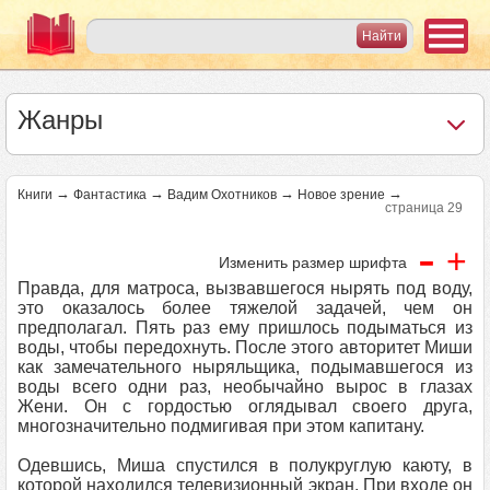
Жанры
→
→
→
→
Книги
Фантастика
Вадим Охотников
Новое зрение
страница 29
-
+
Изменить размер шрифта
Правда, для матроса, вызвавшегося нырять под воду,
это оказалось более тяжелой задачей, чем он
предполагал. Пять раз ему пришлось подыматься из
воды, чтобы передохнуть. После этого авторитет Миши
как замечательного ныряльщика, подымавшегося из
воды всего одни раз, необычайно вырос в глазах
Жени. Он с гордостью оглядывал своего друга,
многозначительно подмигивая при этом капитану.
Одевшись, Миша спустился в полукруглую каюту, в
которой находился телевизионный экран. При входе он