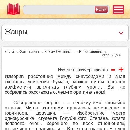
Жанры
→
→
→
→
Книги
Фантастика
Вадим Охотников
Новое зрение
страница 4
-
+
Изменить размер шрифта
Измерив расстояние между синусоидами и зная
скорость движения бумаги, можно путем простой
арифметики высчитать глубину моря… Вы же
собрались рассказать о. чем-то оригинальном!
— Совершенно верно, — невозмутимо спокойно
ответил Миша, которому нравилось нетерпение и
горячность девушки. — Изобретение моего
однокурсника, студента Голубицкого Степана, кстати
человека очень хорошего во всех отношениях,
отзывчивого товарища и… Вот я расскажу вам один