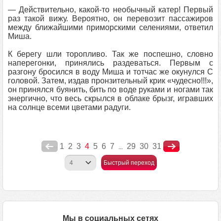
— Действительно, какой-то необычный катер! Первый
раз такой вижу. Вероятно, он перевозит пассажиров
между ближайшими приморскими селениями, ответил
Миша.
К берегу шли торопливо. Так же поспешно, словно
наперегонки, принялись раздеваться. Первым с
разгону бросился в воду Миша и тотчас же окунулся С
головой. Затем, издав пронзительный крик «чудесно!!!»,
он принялся буянить, бить по воде руками и ногами так
энергично, что весь скрылся в облаке брызг, игравших
на солнце всеми цветами радуги.
1
2
3
4
5
6
7
29
30
31
...
Быстрый переход
Мы в социальных сетях