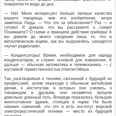
поверхности воды до дна.
— Нет. Меня интересуют больше личные качества
вашего товарища, чем его изобретение, хитро
заметила Люда. — Что это за объяснение? Раз — и
готово! Я думала, что вы расскажете о схеме!
Понимаете? О схеме и принципе действия прибора! А
вы довели до моего сведения лишь то, что в
металлическом ящике, как вы выразились, находится
«куча» радиоламп.
— Конденсаторы! Время, необходимое для заряда
конденсаторов, и служит основой для измерения. А
дальше — обычная автоматика и телемеханика, — с
шутливой торжественностью ответил Миша.
Так, разговаривая о технике, связанной с будущей их
профессией, затем переходя к обычным житейским
делам, к институтам, в которых они учились, к
товарищам и друзьям, они незаметно прошли
довольно длинный путь. Впереди показалось большое
многоэтажное здание, стоящее в парке. Не было
никаких сомнений, что это и есть институт морской
электроакустической техники — место их будущей
практики.