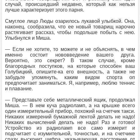
случай, происшедший недавно, который как нельзя
лучше характеризует этого парня.
Смуглое лицо Люды озарилось лукавой улыбкой. Она,
наконец. сообразила, что ее новый товарищ нарочно
растягивает рассказ, чтобы подольше побыть с нею.
Улыбнулся и Миша.
— Если не хотите, то можете и не объяснять, в чем
именно состоит нововведение вашего друга.
Вероятно, это секрет? В таком случае, кроме
благородных поступков, на которые способен ваш
Голубицкий, опишите-ка его внешность, а также не
забудьте упомянуть, каким видом спорта оп
предпочитает заниматься. Я, например, люблю теннис
и плавание.
— Представьте себе металлический ящик, продолжал
Миша. — В нем куча радиоламп, а на крышке всего
один измерительный прибор, похожий на счетчик такси.
Никаких измерений бумажной лентой делать не надо!
Никаких вычислений делать не надо! Раз и готово!
Устройство из радиоламп все само измерит и
подсчитает с изумительной, точностью, и на счетчике
сразу выскочит цифра, указывающая расстояние от