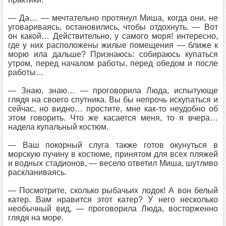
— Да… — мечтательно протянул Миша, когда они, не
уговариваясь, остановились, чтобы отдохнуть. — Вот
он какой… Действительно, у самого моря! интересно,
где у них расположены жилые помещения — ближе к
морю ила дальше? Признаюсь: собираюсь купаться
утром, перед началом работы, перед обедом и после
работы…
— Знаю, знаю… — проговорила Люда, испытующе
глядя на своего спутника. Вы бы непрочь искупаться и
сейчас, но видно… простите, мне как-то неудобно об
этом говорить. Что же касается меня, то я вчера…
надела купальный костюм.
— Ваш покорный слуга также готов окунуться в
морскую пучину в костюме, принятом для всех пляжей
и водных стадионов, — весело ответил Миша, шутливо
раскланиваясь.
— Посмотрите, сколько рыбачьих лодок! А вон белый
катер. Вам нравится этот катер? У него несколько
необычный вид, — проговорила Люда, восторженно
глядя на море.