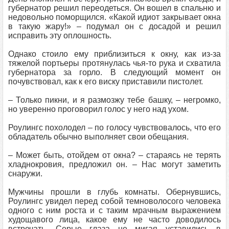
губернатор решил переодеться. Он вошел в спальню и
недовольно поморщился. «Какой идиот закрывает окна
в такую жару!» – подумал он с досадой и решил
исправить эту оплошность.
Однако стоило ему приблизиться к окну, как из-за
тяжелой портьеры протянулась чья-то рука и схватила
губернатора за горло. В следующий момент он
почувствовал, как к его виску приставили пистолет.
– Только пикни, и я размозжу тебе башку, – негромко,
но уверенно проговорил голос у него над ухом.
Роулингс похолодел – по голосу чувствовалось, что его
обладатель обычно выполняет свои обещания.
– Может быть, отойдем от окна? – стараясь не терять
хладнокровия, предложил он. – Нас могут заметить
снаружи.
Мужчины прошли в глубь комнаты. Обернувшись,
Роулингс увидел перед собой темноволосого человека
одного с ним роста и с таким мрачным выражением
худощавого лица, какое ему не часто доводилось
встречать. Серые глаза не мигая уставились в