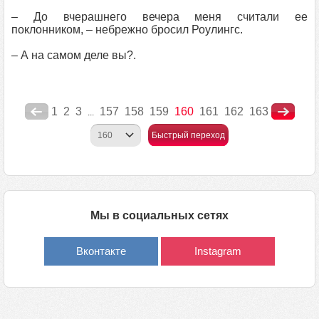
– До вчерашнего вечера меня считали ее
поклонником, – небрежно бросил Роулингс.
– А на самом деле вы?.
1
2
3
157
158
159
160
161
162
163
...
Быстрый переход
Мы в социальных сетях
Вконтакте
Instagram