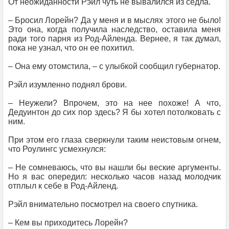
От неожиданности Рэйл чуть не вывалился из седла.
– Бросил Лорейн? Да у меня и в мыслях этого не было!
Это она, когда получила наследство, оставила меня
ради того парня из Род-Айленда. Вернее, я так думал,
пока не узнал, что он ее похитил.
– Она ему отомстила, – с улыбкой сообщил губернатор.
Рэйл изумленно поднял брови.
– Неужели? Впрочем, это на нее похоже! А что,
Дедуинтон до сих пор здесь? Я бы хотел потолковать с
ним.
При этом его глаза сверкнули таким неистовым огнем,
что Роулингс усмехнулся:
– Не сомневаюсь, что вы нашли бы веские аргументы.
Но я вас опередил: несколько часов назад молодчик
отплыл к себе в Род-Айленд.
Рэйл внимательно посмотрел на своего спутника.
– Кем вы приходитесь Лорейн?