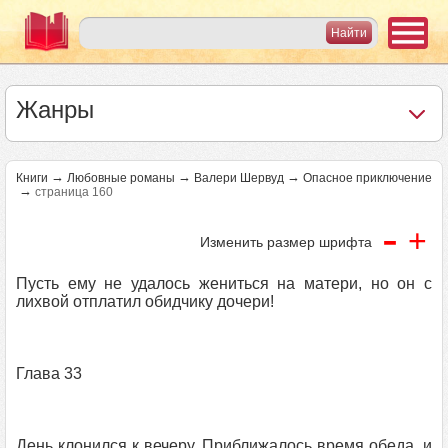
Жанры
→
→
→
Книги
Любовные романы
Валери Шервуд
Опасное приключение
→
страница 160
-
+
Изменить размер шрифта
Пусть ему не удалось жениться на матери, но он с
лихвой отплатил обидчику дочери!
Глава 33
День клонился к вечеру. Приближалось время обеда, и