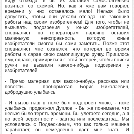
виду отъезда, я бы их заставил самостоятельно
возиться со схемой. Но, как я уже вам говорил,
времени у них оставалось мало! Нельзя было
допустить, чтобы они уехали отсюда, не закончив
работы над своим изобретением! Для того, чтобы не
вызывать подозрения у юных изобретателей,
специалист по генераторам нарочно оставил
маленькую неисправность, которую юные
изобретатели смогли бы сами заметить. Позже этот
специалист мне сознался, что потерял во время
работы в сарае свою самопишущую ручку. Пришлось
ему, однако, примириться с этой потерей, чтобы поиски
ручки не вызвали какого-нибудь подозрения у
изобретателей.
- Прямо материал для какого-нибудь рассказа или
повести... - пробормотал Борис Николаевич,
добродушно улыбаясь.
- И вызов наш в поле был подстроен мною, - тоже
улыбаясь, продолжал Дуплов. - Вы же понимаете, что
нельзя было терять времени. Вы улетаете сегодня, а я
по всей вероятности - завтра или послезавтра... Мы
условились с Подвескиным, что как только машина
заработает, он немедленно даст мне знать. И