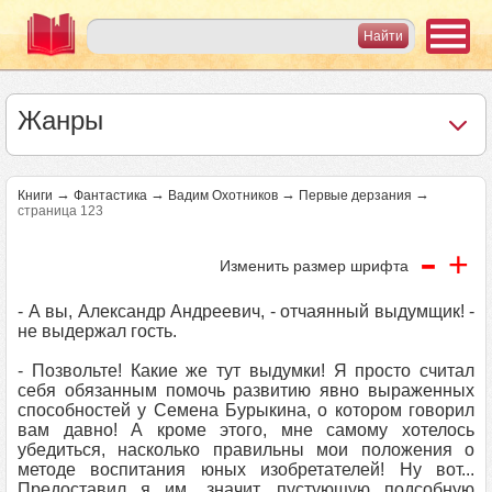
Жанры
→
→
→
→
Книги
Фантастика
Вадим Охотников
Первые дерзания
страница 123
-
+
Изменить размер шрифта
- А вы, Александр Андреевич, - отчаянный выдумщик! -
не выдержал гость.
- Позвольте! Какие же тут выдумки! Я просто считал
себя обязанным помочь развитию явно выраженных
способностей у Семена Бурыкина, о котором говорил
вам давно! А кроме этого, мне самому хотелось
убедиться, насколько правильны мои положения о
методе воспитания юных изобретателей! Ну вот...
Предоставил я им, значит, пустующую подсобную