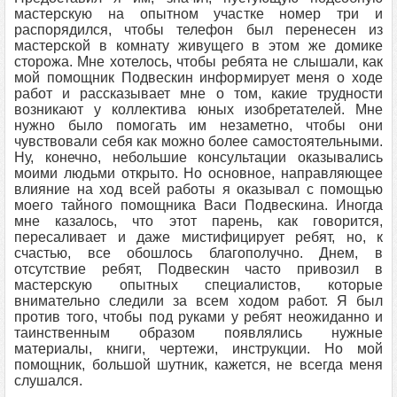
мастерскую на опытном участке номер три и
распорядился, чтобы телефон был перенесен из
мастерской в комнату живущего в этом же домике
сторожа. Мне хотелось, чтобы ребята не слышали, как
мой помощник Подвескин информирует меня о ходе
работ и рассказывает мне о том, какие трудности
возникают у коллектива юных изобретателей. Мне
нужно было помогать им незаметно, чтобы они
чувствовали себя как можно более самостоятельными.
Ну, конечно, небольшие консультации оказывались
моими людьми открыто. Но основное, направляющее
влияние на ход всей работы я оказывал с помощью
моего тайного помощника Васи Подвескина. Иногда
мне казалось, что этот парень, как говорится,
пересаливает и даже мистифицирует ребят, но, к
счастью, все обошлось благополучно. Днем, в
отсутствие ребят, Подвескин часто привозил в
мастерскую опытных специалистов, которые
внимательно следили за всем ходом работ. Я был
против того, чтобы под руками у ребят неожиданно и
таинственным образом появлялись нужные
материалы, книги, чертежи, инструкции. Но мой
помощник, большой шутник, кажется, не всегда меня
слушался.