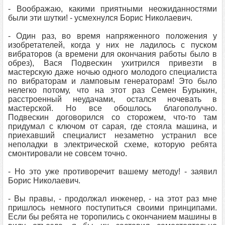
- Воображаю, какими приятными неожиданностями
были эти шутки! - усмехнулся Борис Николаевич.
- Один раз, во время напряженного положения у
изобретателей, когда у них не ладилось с пуском
вибраторов (а времени для окончания работы было в
обрез), Вася Подвескин ухитрился привезти в
мастерскую даже ночью одного молодого специалиста
по вибраторам и ламповым генераторам! Это было
нелегко потому, что на этот раз Семен Бурыкин,
расстроенный неудачами, остался ночевать в
мастерской. Но все обошлось благополучно.
Подвескин договорился со сторожем, что-то там
придумал с ключом от сарая, где стояла машина, и
приехавший специалист незаметно устранил все
неполадки в электрической схеме, которую ребята
смонтировали не совсем точно.
- Но это уже противоречит вашему методу! - заявил
Борис Николаевич.
- Вы правы, - продолжал инженер, - на этот раз мне
пришлось немного поступиться своими принципами.
Если бы ребята не торопились с окончанием машины в