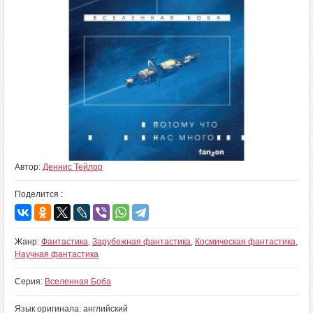
Автор:
Деннис Тейлор
Поделится :
Жанр:
Фантастика
,
Зарубежная фантастика
,
Космическая фантастика
,
Научная фантастика
Серия:
Вселенная Боба
Язык оригинала: английский