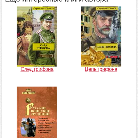
След грифона
Цепь грифона