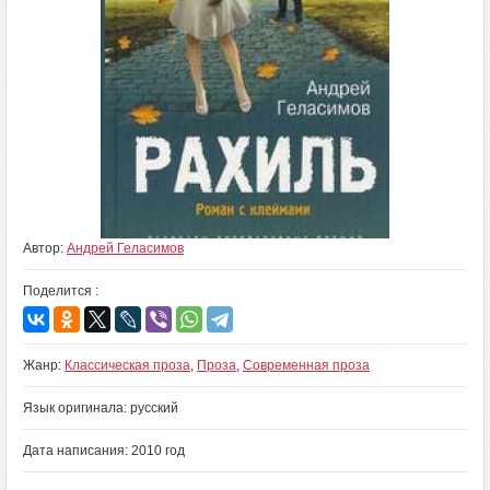
Автор:
Андрей Геласимов
Поделится :
Жанр:
Классическая проза
,
Проза
,
Современная проза
Язык оригинала: русский
Дата написания: 2010 год