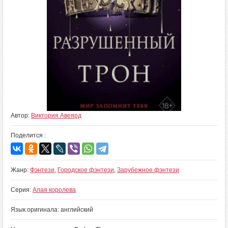
Автор:
Виктория Авеярд
Поделится :
Жанр:
Фэнтези
,
Городское фэнтези
,
Зарубежное фэнтези
Серия:
Алая королева
Язык оригинала: английский