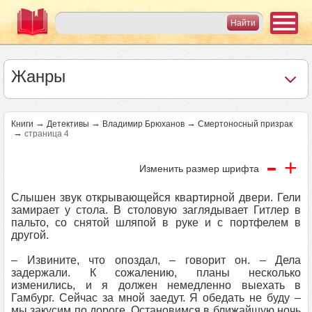
Жанры
→
→
→
Книги
Детективы
Владимир Брюханов
Смертоносный призрак
→
страница 4
-
+
Изменить размер шрифта
Слышен звук открывающейся квартирной двери. Гели
замирает у стола. В столовую заглядывает Гитлер в
пальто, со снятой шляпой в руке и с портфелем в
другой.
– Извините, что опоздал, – говорит он. – Дела
задержали. К сожалению, планы несколько
изменились, и я должен немедленно выехать в
Гамбург. Сейчас за мной заедут. Я обедать не буду –
мы закусим по дороге. Остановимся в ближайшую ночь