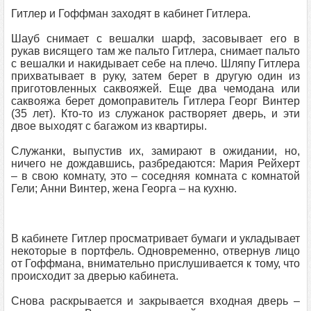
Гитлер и Гоффман заходят в кабинет Гитлера.
Шауб снимает с вешалки шарф, засовывает его в
рукав висящего там же пальто Гитлера, снимает пальто
с вешалки и накидывает себе на плечо. Шляпу Гитлера
прихватывает в руку, затем берет в другую один из
приготовленных саквояжей. Еще два чемодана или
саквояжа берет домоправитель Гитлера Георг Винтер
(35 лет). Кто-то из служанок растворяет дверь, и эти
двое выходят с багажом из квартиры.
Служанки, выпустив их, замирают в ожидании, но,
ничего не дождавшись, разбредаются: Мария Рейхерт
– в свою комнату, это – соседняя комната с комнатой
Гели; Анни Винтер, жена Георга – на кухню.
В кабинете Гитлер просматривает бумаги и укладывает
некоторые в портфель. Одновременно, отвернув лицо
от Гоффмана, внимательно прислушивается к тому, что
происходит за дверью кабинета.
Снова раскрывается и закрывается входная дверь –