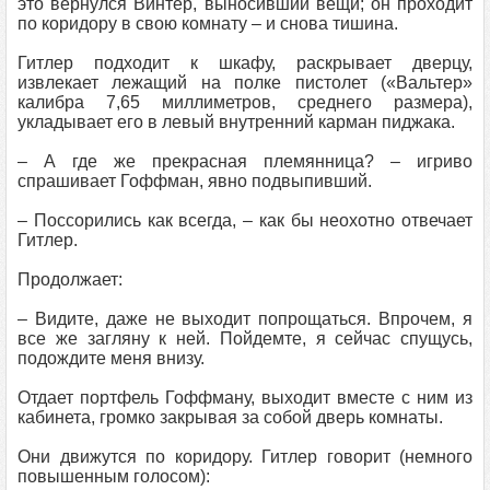
это вернулся Винтер, выносивший вещи; он проходит
по коридору в свою комнату – и снова тишина.
Гитлер подходит к шкафу, раскрывает дверцу,
извлекает лежащий на полке пистолет («Вальтер»
калибра 7,65 миллиметров, среднего размера),
укладывает его в левый внутренний карман пиджака.
– А где же прекрасная племянница? – игриво
спрашивает Гоффман, явно подвыпивший.
– Поссорились как всегда, – как бы неохотно отвечает
Гитлер.
Продолжает:
– Видите, даже не выходит попрощаться. Впрочем, я
все же загляну к ней. Пойдемте, я сейчас спущусь,
подождите меня внизу.
Отдает портфель Гоффману, выходит вместе с ним из
кабинета, громко закрывая за собой дверь комнаты.
Они движутся по коридору. Гитлер говорит (немного
повышенным голосом):