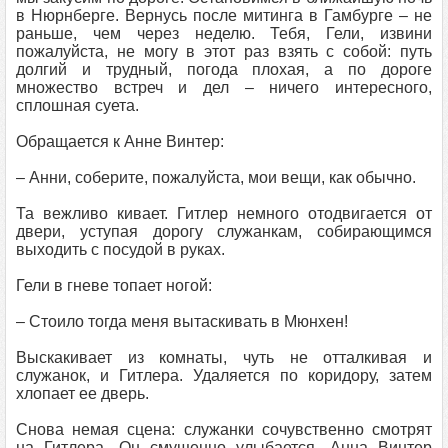
в Нюрнберге. Вернусь после митинга в Гамбурге – не
раньше, чем через неделю. Тебя, Гели, извини
пожалуйста, не могу в этот раз взять с собой: путь
долгий и трудный, погода плохая, а по дороге
множество встреч и дел – ничего интересного,
сплошная суета.
Обращается к Анне Винтер:
– Анни, соберите, пожалуйста, мои вещи, как обычно.
Та вежливо кивает. Гитлер немного отодвигается от
двери, уступая дорогу служанкам, собирающимся
выходить с посудой в руках.
Гели в гневе топает ногой:
– Стоило тогда меня вытаскивать в Мюнхен!
Выскакивает из комнаты, чуть не отталкивая и
служанок, и Гитлера. Удаляется по коридору, затем
хлопает ее дверь.
Снова немая сцена: служанки сочувственно смотрят
на Гитлера. Он смущенно улыбается. Анна Винтер