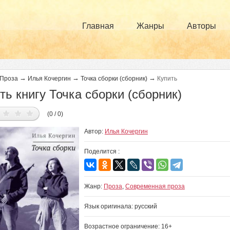
Главная
Жанры
Авторы
→
→
→
Проза
Илья Кочергин
Точка сборки (сборник)
Купить
ть книгу Точка сборки (сборник)
(0 / 0)
Автор:
Илья Кочергин
Поделится :
Жанр:
Проза
,
Современная проза
Язык оригинала: русский
Возрастное ограничение: 16+