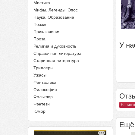
Мистика
Мифы. Легенды. Эпос
Наука, Образование
Поэзия
Приключения
Проза
У на
Религия и духовность
Справочная литература
Старинная литература
Триллеры
Ужасы
Фантастика
Философия
Отзы
Фольклор
Фэнтези
Написат
Юмор
Ещё 