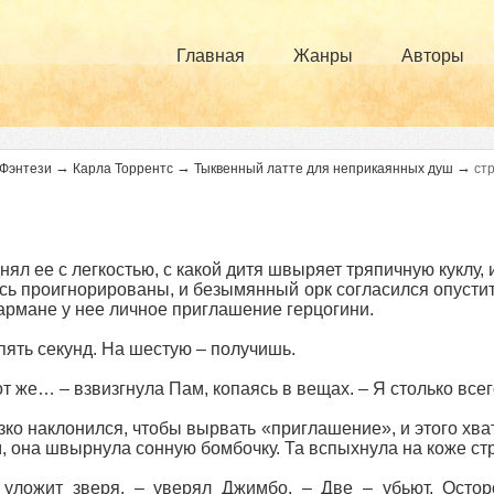
Главная
Жанры
Авторы
→
→
→
Фэнтези
Карла Торрентс
Тыквенный латте для неприкаянных душ
ст
нял ее с легкостью, с какой дитя швыряет тряпичную куклу,
сь проигнорированы, и безымянный орк согласился опустит
кармане у нее личное приглашение герцогини.
пять секунд. На шестую – получишь.
от же… – взвизгнула Пам, копаясь в вещах. – Я столько всег
зко наклонился, чтобы вырвать «приглашение», и этого хва
, она швырнула сонную бомбочку. Та вспыхнула на коже с
уложит зверя, – уверял Джимбо. – Две – убьют. Осторо