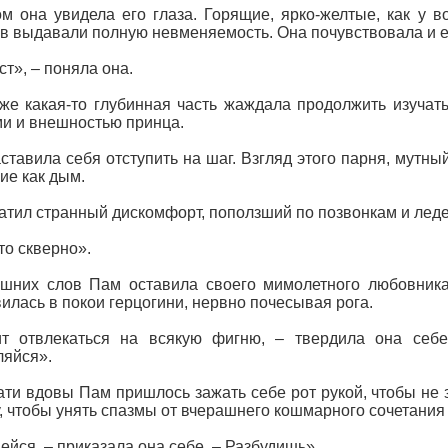
м она увидела его глаза. Горящие, ярко-желтые, как у в
в выдавали полную невменяемость. Она почувствовала и е
ст», – поняла она.
же какая-то глубинная часть жаждала продолжить изучать
и и внешностью принца.
ставила себя отступить на шаг. Взгляд этого парня, мутн
ие как дым.
атил странный дискомфорт, поползший по позвонкам и лед
это скверно».
шних слов Пам оставила своего мимолетного любовника,
илась в покои герцогини, нервно почесывая рога.
ит отвлекаться на всякую фигню, – твердила она себ
яйся».
ати вдовы Пам пришлось зажать себе рот рукой, чтобы не з
, чтобы унять спазмы от вчерашнего кошмарного сочетания
ейся, – приказала она себе. – Разбудишь».