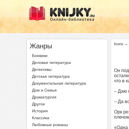
→
Жанры
Книги
Боевики
Деловая литература
Детективы
Он под
остали
Детская литература
что в 
Документальная литература
Дом и Семья
– Даю 
Драматургия
– Да в
Другое
История
Орк ре
плечом
Классика
Любовные романы
«Одна 