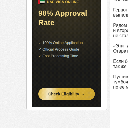
Герцог
выпали
Рядом 
и втор
не ста
«Эти 
Отврат
Если б
так же
Пустив
тумбоч
по ее 