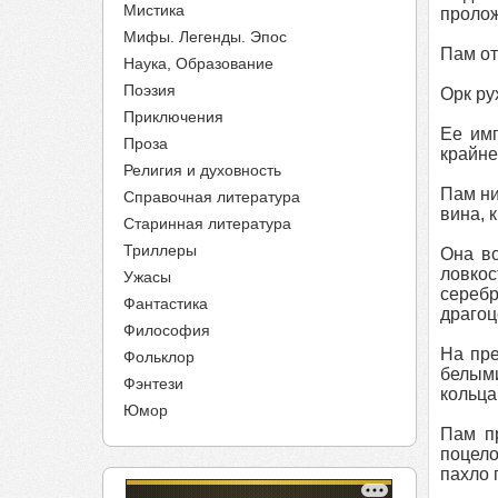
Мистика
пролож
Мифы. Легенды. Эпос
Пам от
Наука, Образование
Поэзия
Орк ру
Приключения
Ее имп
Проза
крайне
Религия и духовность
Пам ни
Справочная литература
вина, 
Старинная литература
Триллеры
Она во
ловко
Ужасы
серебр
Фантастика
драгоц
Философия
На пре
Фольклор
белыми
Фэнтези
кольца
Юмор
Пам пр
поцело
пахло 