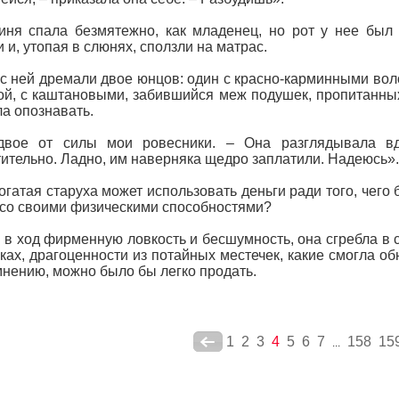
иня спала безмятежно, как младенец, но рот у нее был
 и, утопая в слюнях, сползли на матрас.
с ней дремали двое юнцов: один с красно-карминными вол
ой, с каштановыми, забившийся меж подушек, пропитанны
ла опознавать.
двое от силы мои ровесники. – Она разглядывала в
ительно. Ладно, им наверняка щедро заплатили. Надеюсь».
огатая старуха может использовать деньги ради того, чего 
 со своими физическими способностями?
 в ход фирменную ловкость и бесшумность, она сгребла в
ках, драгоценности из потайных местечек, какие смогла о
мнению, можно было бы легко продать.
1
2
3
4
5
6
7
158
15
...