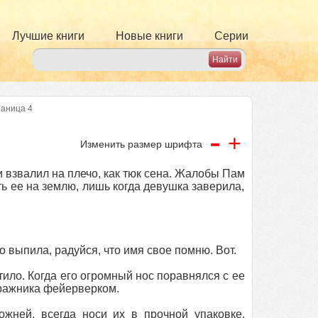
Лучшие книги
Новые книги
Серии
раница 4
-
+
Изменить размер шрифта
 и взвалил на плечо, как тюк сена. Жалобы Пам
ь ее на землю, лишь когда девушка заверила,
о выпила, радуйся, что имя свое помню. Вот.
тило. Когда его огромный нос поравнялся с ее
тражника фейерверком.
жней, всегда носи их в прочной упаковке,