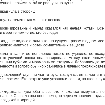
енной перьями, чтоб не рванули по пути».
прыгнула в сторону.
хнул на землю, как мешок с песком.
ровизированный наряд оказался как нельзя кстати. Все
й мере те немногие, кто был одет.
когда не видела столько голых существ разом в одном мест
крепких напитков и сотен сомнительных веществ.
шла в зал, и ее появление никого не удивило; ее поход
стью уличной кошки она лавировала между сплетенными
яными кубками и мраморными статуями. Добралась до лес
енности и золото обычно хранились в личных покоях хозяев
дпоследней ступени чья-то рука коснулась ее талии и в
 волосами. Его острые уши украшали серьги, на шее и рук
.
икидывала, куда сбыть все это и сколько выручить, но
вал ее. Сначала она оцепенела, но через мгновение отдала
гвоздикой и корицей.