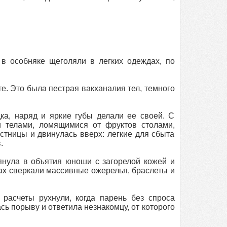
 в особняке щеголяли в легких одеждах, по
е. Это была пестрая вакханалия тел, темного
ка, наряд и яркие губы делали ее своей. С
 телами, ломящимися от фруктов столами,
тницы и двинулась вверх: легкие для сбыта
.
тянула в объятия юноши с загорелой кожей и
ах сверкали массивные ожерелья, браслеты и
 расчеты рухнули, когда парень без спроса
сь порыву и ответила незнакомцу, от которого