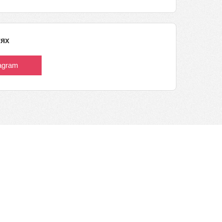
тях
tagram