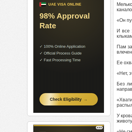
Мелько
канало
«Он пу
И все 
клыкам
Пам за
влечен
Ее охв
«Нет, 
Без ли
направ
«Хват
распыл
У кров
животу
«Не см