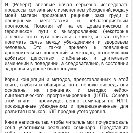
Я (Роберт) впервые начал серьезно исследовать
процессы, связанные с изменением убеждений, когда у
моей матери произошел рецидив рака груди с
обширными метастазами и неблагоприятным
прогнозом. Помогая ей на ее драматическом и
героическом пути к выздоровлению (некоторые
аспекты этого пути описаны в книге), я стал глубже
понимать связь между убеждениями и здоровьем
человека. Это также привело к появлению
дополнительных концепций и методов, позволяющих
добиться целостных, стабильных и длительных
изменений в поведении, а следовательно, в состоянии
здоровья и уровне благополучия.
Корни концепций и методов, представленных в этой
книге, глубоки и обширны, но в первую очередь они
основаны на принципах и методах нейро-
лингвистического программирования (НЛП). Основа
этой книги – преимущественно семинары по НЛП,
посвященные убеждениям и предназначенные для
развития навыков НЛП продвинутого уровня.
Книга написана так, чтобы читатель мог почувствовать
себя участником реального семинара. Представьте
себе, что вы своими глазами наблюдаете