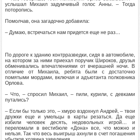
услышал Михаил задумчивый голос Анны. – Тогда
поторопись.
Помолчав, она загадочно добавила:
– Думаю, встречаться нам придется еще не раз…
По дороге к зданию контрразведки, сидя в автомобиле,
на котором за ними приехал поручик Широков, друзья
обменивались впечатлениями от вчерашней ночи. В
отличие от Михаила, ребята были с достаточно
помятыми мордами, включая и адъютанта полковника
Орлова.
– Что, – спросил Михаил, – пили, курили, с девками
путались?
– Если бы только это, – хмуро вздохнул Андрей, – твои
дружки еще и умельцы в карты резаться. Да еще
избили человек десять, недовольных игрой… и
переломали в вестибюле «Дона» все, что можно и
нельзя. Так что весь выигрыш ахнули в счет погашения
убытков хозяина заведения.