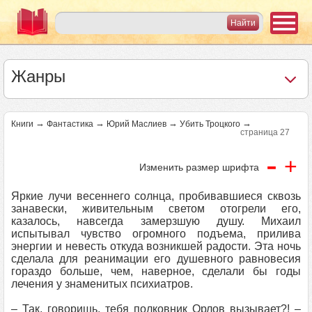
Жанры
→
→
→
→
Книги
Фантастика
Юрий Маслиев
Убить Троцкого
страница 27
-
+
Изменить размер шрифта
Яркие лучи весеннего солнца, пробивавшиеся сквозь
занавески, живительным светом отогрели его,
казалось, навсегда замерзшую душу. Михаил
испытывал чувство огромного подъема, прилива
энергии и невесть откуда возникшей радости. Эта ночь
сделала для реанимации его душевного равновесия
гораздо больше, чем, наверное, сделали бы годы
лечения у знаменитых психиатров.
– Так, говоришь, тебя полковник Орлов вызывает?! –