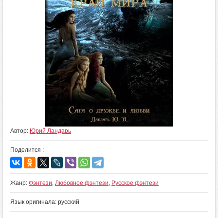
Автор:
Юрий Ландарь
Поделится :
Жанр:
Фэнтези
,
Любовное фэнтези
,
Русское фэнтези
Язык оригинала: русский