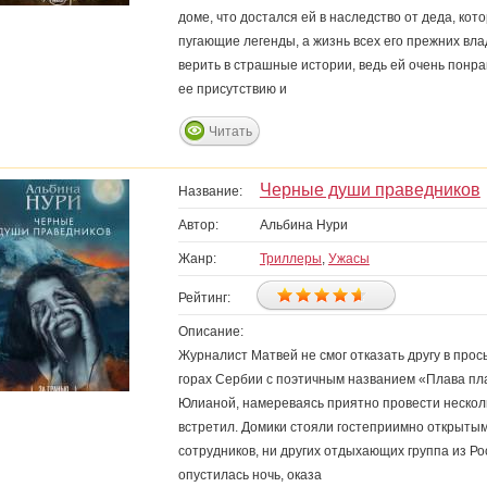
доме, что достался ей в наследство от деда, кот
пугающие легенды, а жизнь всех его прежних вла
верить в страшные истории, ведь ей очень понр
ее присутствию и
Читать
Черные души праведников
Название:
Автор:
Альбина Нури
Жанр:
Триллеры
,
Ужасы
Рейтинг:
Описание:
Журналист Матвей не смог отказать другу в прос
горах Сербии с поэтичным названием «Плава пла
Юлианой, намереваясь приятно провести несколь
встретил. Домики стояли гостеприимно открытым
сотрудников, ни других отдыхающих группа из Рос
опустилась ночь, оказа