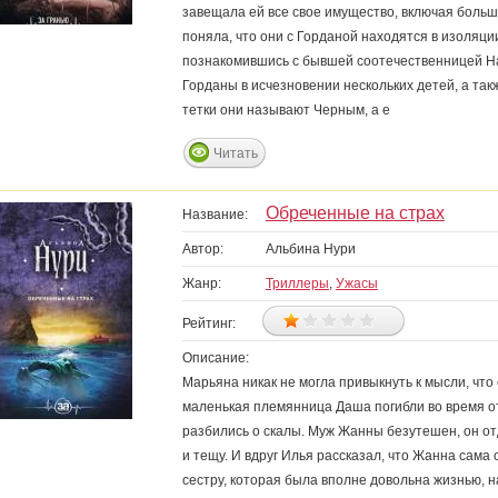
завещала ей все свое имущество, включая больш
поняла, что они с Горданой находятся в изоляц
познакомившись с бывшей соотечественницей На
Горданы в исчезновении нескольких детей, а так
тетки они называют Черным, а е
Читать
Обреченные на страх
Название:
Автор:
Альбина Нури
Жанр:
Триллеры
,
Ужасы
Рейтинг:
Описание:
Марьяна никак не могла привыкнуть к мысли, что
маленькая племянница Даша погибли во время от
разбились о скалы. Муж Жанны безутешен, он от
и тещу. И вдруг Илья рассказал, что Жанна сама 
сестру, которая была вполне довольна жизнью, 