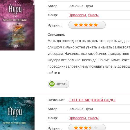
Автор:
Альбина Нури
Жанр:
Триллеры
,
Ужасы
Рейтинг:
Описание:
Мать до последнего пыталась отговорить Федора
слишком сильно хотел уехать и начать самостоят
уговорам. Началось все как обычно: стандартное
Федора все больше: неожиданно сменились сосед
проводник запретил ему покидать купе. В доверш
сойти п
Читать
Глоток мертвой воды
Название:
Автор:
Альбина Нури
Жанр:
Триллеры
,
Ужасы
Рейтинг: