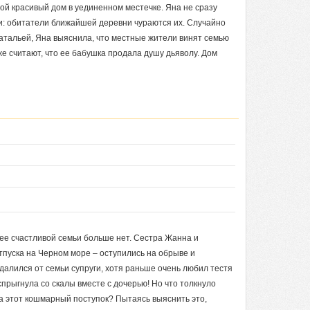
ой красивый дом в уединенном местечке. Яна не сразу
ии: обитатели ближайшей деревни чураются их. Случайно
тальей, Яна выяснила, что местные жители винят семью
же считают, что ее бабушка продала душу дьяволу. Дом
 ее счастливой семьи больше нет. Сестра Жанна и
пуска на Черном море – оступились на обрыве и
далился от семьи супруги, хотя раньше очень любил тестя
спрыгнула со скалы вместе с дочерью! Но что толкнуло
на этот кошмарный поступок? Пытаясь выяснить это,