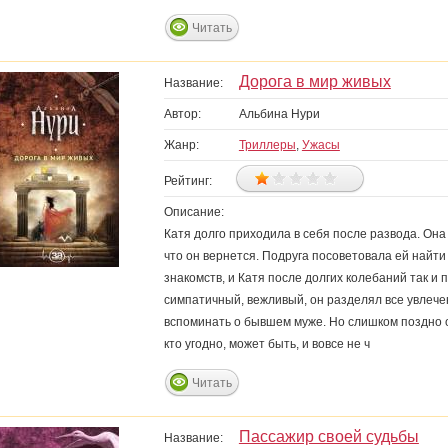
Читать
Дорога в мир живых
Название:
Автор:
Альбина Нури
Жанр:
Триллеры
,
Ужасы
Рейтинг:
Описание:
Катя долго приходила в себя после развода. Он
что он вернется. Подруга посоветовала ей найти
знакомств, и Катя после долгих колебаний так и
симпатичный, вежливый, он разделял все увлечен
вспоминать о бывшем муже. Но слишком поздно о
кто угодно, может быть, и вовсе не ч
Читать
Пассажир своей судьбы
Название: