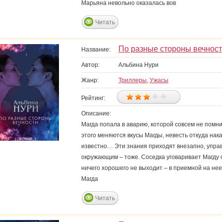
Марьяна невольно оказалась вов
Читать
По разные стороны вечнос
Название:
Автор:
Альбина Нури
Жанр:
Триллеры
,
Ужасы
Рейтинг:
Описание:
Магда попала в аварию, которой совсем не помни
этого меняются вкусы Магды, невесть откуда нак
известно… Эти знания приходят внезапно, управ
окружающим – тоже. Соседка уговаривает Магду о
ничего хорошего не выходит – в приемной на нее
Магда
Читать