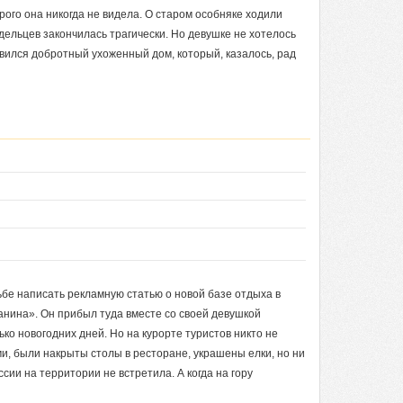
орого она никогда не видела. О старом особняке ходили
дельцев закончилась трагически. Но девушке не хотелось
авился добротный ухоженный дом, который, казалось, рад
ьбе написать рекламную статью о новой базе отдыха в
нина». Он прибыл туда вместе со своей девушкой
ко новогодних дней. Но на курорте туристов никто не
и, были накрыты столы в ресторане, украшены елки, но ни
сии на территории не встретила. А когда на гору