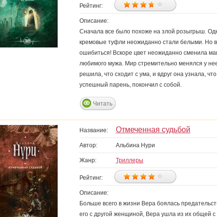
Рейтинг:
Описание:
Сначала все было похоже на злой розыгрыш. Од
кремовые туфли неожиданно стали белыми. Но в
ошибиться! Вскоре цвет неожиданно сменила маш
любимого мужа. Мир стремительно менялся у нее 
решила, что сходит с ума, и вдруг она узнала, чт
успешный парень, покончил с собой.
Читать
Отмеченная судьбой
Название:
Автор:
Альбина Нури
Жанр:
Триллеры
Рейтинг:
Описание:
Больше всего в жизни Вера боялась предательств
его с другой женщиной, Вера ушла из их общей с