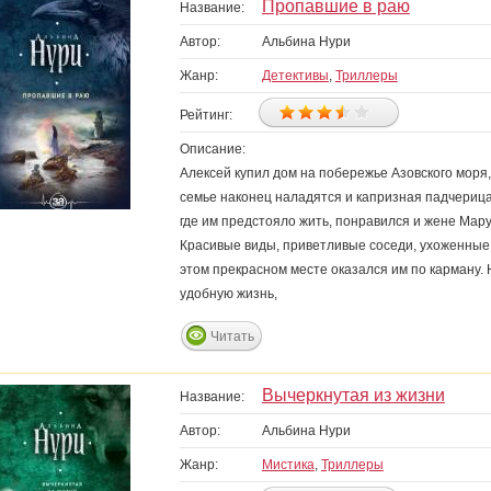
Пропавшие в раю
Название:
Автор:
Альбина Нури
Жанр:
Детективы
,
Триллеры
Рейтинг:
Описание:
Алексей купил дом на побережье Азовского моря,
семье наконец наладятся и капризная падчерица
где им предстояло жить, понравился и жене Марус
Красивые виды, приветливые соседи, ухоженные 
этом прекрасном месте оказался им по карману. Н
удобную жизнь,
Читать
Вычеркнутая из жизни
Название:
Автор:
Альбина Нури
Жанр:
Мистика
,
Триллеры