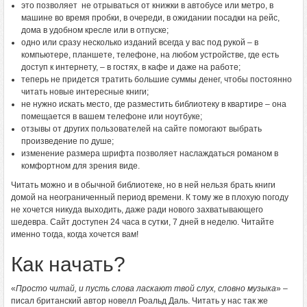
это позволяет не отрываться от книжки в автобусе или метро, в
машине во время пробки, в очереди, в ожидании посадки на рейс,
дома в удобном кресле или в отпуске;
одно или сразу несколько изданий всегда у вас под рукой – в
компьютере, планшете, телефоне, на любом устройстве, где есть
доступ к интернету, – в гостях, в кафе и даже на работе;
теперь не придется тратить большие суммы денег, чтобы постоянно
читать новые интересные книги;
не нужно искать место, где разместить библиотеку в квартире – она
помещается в вашем телефоне или ноутбуке;
отзывы от других пользователей на сайте помогают выбрать
произведение по душе;
изменение размера шрифта позволяет наслаждаться романом в
комфортном для зрения виде.
Читать можно и в обычной библиотеке, но в ней нельзя брать книги
домой на неограниченный период времени. К тому же в плохую погоду
не хочется никуда выходить, даже ради нового захватывающего
шедевра. Сайт доступен 24 часа в сутки, 7 дней в неделю. Читайте
именно тогда, когда хочется вам!
Как начать?
«
Просто читай, и пусть слова ласкают твой слух, словно музыка
» –
писал британский автор новелл Роальд Даль. Читать у нас так же