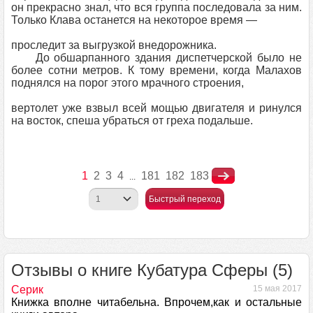
он прекрасно знал, что вся группа последовала за ним.
Только Клава останется на некоторое время —
проследит за выгрузкой внедорожника.
До обшарпанного здания диспетчерской было не
более сотни метров. К тому времени, когда Малахов
поднялся на порог этого мрачного строения,
вертолет уже взвыл всей мощью двигателя и ринулся
на восток, спеша убраться от греха подальше.
1
2
3
4
181
182
183
...
Быстрый переход
Отзывы о книге Кубатура Сферы (5)
Серик
15 мая 2017
Книжка вполне читабельна. Впрочем,как и остальные