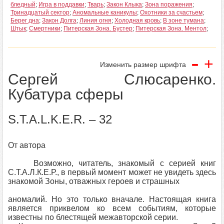
бледный
;
Игра в поддавки
;
Тварь
;
Закон Клыка
;
Зона поражения
;
Тринадцатый сектор
;
Аномальные каникулы
;
Охотники за счастьем
;
Берег дна
;
Закон Долга
;
Линия огня
;
Холодная кровь
;
В зоне тумана
;
Штык
;
Смертники
;
Питерская Зона. Бустер
;
Питерская Зона. Ментол
;
-
+
Изменить размер шрифта
Сергей Слюсаренко.
Кубатура сферы
S.T.A.L.K.E.R. – 32
От автора
Возможно, читатель, знакомый с серией книг
С.Т.А.Л.К.Е.Р., в первый момент может не увидеть здесь
знакомой Зоны, отважных героев и страшных
аномалий. Но это только вначале. Настоящая книга
является приквелом ко всем событиям, которые
известны по блестящей межавторской серии.