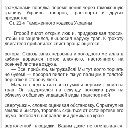
гражданами порядка перемещения через таможенную
границу Украины товаров, транспорта и других
предметов.
Ст. 21-я Таможенного кодекса Украины
Второй пилот открыл люк и, придерживая тросик,
чтобы не зацепился, выбросил наружу трап. К грохоту
двигателя прибавился свист вращающегося
ротора. Сквозь запах керосина и холодного металла в
кабину ворвался поток влажного, настоянного на
осенней листве воздуха.
— Все, прибыли, выгружайся! Мы тут долго торчать
не будем! — проорал пилот и ткнул пальцем в толстой
перчатке в сторону люка.
Малахов подхватил свою сумку и первым ступил на
трап. Он задержался на секунду, положив руку на
облезлую обшивку видавшей виды транспортной
«вертушки», словно оценивая обстановку. Спрыгнул на
землю и быстро, торопясь скрыться от осточертевшего
шума, потопал в направлении домика на краю
вертолетной площадки. Вадим даже не оглядывался,