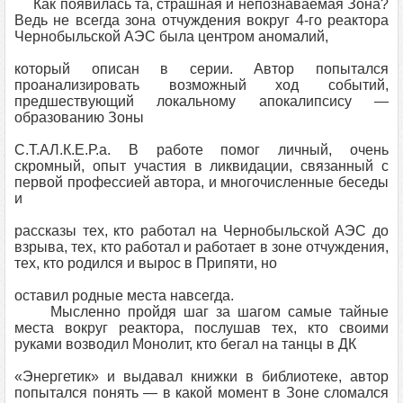
Как появилась та, страшная и непознаваемая Зона?
Ведь не всегда зона отчуждения вокруг 4-го реактора
Чернобыльской АЭС была центром аномалий,
который описан в серии. Автор попытался
проанализировать возможный ход событий,
предшествующий локальному апокалипсису —
образованию Зоны
С.Т.АЛ.К.Е.Р.а. В работе помог личный, очень
скромный, опыт участия в ликвидации, связанный с
первой профессией автора, и многочисленные беседы
и
рассказы тех, кто работал на Чернобыльской АЭС до
взрыва, тех, кто работал и работает в зоне отчуждения,
тех, кто родился и вырос в Припяти, но
оставил родные места навсегда.
Мысленно пройдя шаг за шагом самые тайные
места вокруг реактора, послушав тех, кто своими
руками возводил Монолит, кто бегал на танцы в ДК
«Энергетик» и выдавал книжки в библиотеке, автор
попытался понять — в какой момент в Зоне сломался