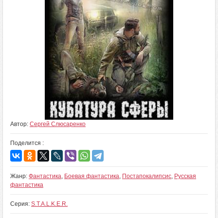
Автор:
Сергей Слюсаренко
Поделится :
Жанр:
Фантастика
,
Боевая фантастика
,
Постапокалипсис
,
Русская
фантастика
Серия:
S.T.A.L.K.E.R.