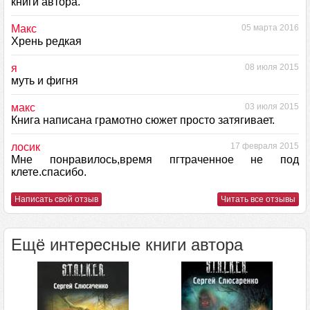
книги автора.
Макс
05 марта 2016
Хрень редкая
я
08 июля 2015
муть и фигня
макс
03 июля 2015
Книга написана грамотно сюжет просто затягивает.
лосик
17 февраля 2015
Мне понравилось,время пгтраченное не под
клете.спасибо.
Написать свой отзыв
Читать все отзывы
Ещё интересные книги автора