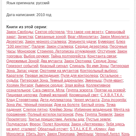
Язык оригинала: русский
Дата написания: 2010 год
Книги из этой серии:
Закон Свободы
;
Сектор обстрела
;
Что такое «не везет»
;
Свинцовый
закат
;
Зачистка
;
Связанные зоной
;
Враг «Монолита»
;
Закон Монолита
;
Дезертир
;
Закон черного сталкера
;
Эпицентр удачи
;
Бумеранг
;
Блюз
"100 рентген"
;
Палачи
;
Закон сталкера
;
Сердце дезертира
;
Песочные
Часы
;
Монохром
;
Стрингер. Летописец отчуждения
;
Отступник
;
Закон
торговца
;
Выбор оружия
;
Тайна полтергейста
;
Константа связи
;
Одержимые Зоной
;
Два мутанта
;
Закон Охотника
;
Сердце Зоны
;
Горизонт событий
;
Красный сигнал
;
Спираль
;
Во имя Зоны
;
Питерская
Зона. Запас удачи
;
Охотники на мутантов
;
Контрольный выброс
;
Каратели
;
Первая экспедиция
;
Пуля для контролера
;
Остальное –
судьба
;
Питерская Зона. Темный адреналин
;
Змееныш
;
Пуля-квант
;
Хозяин Янтаря
;
Львиное сердце
;
Злая война
;
Коллективное
сознательное
;
Сага смерти. Мгла
;
Группа эскорта
;
Прятки на осевой
;
Пищевая цепочка
;
Ловчий желаний
;
Кромешный свет
;
С.Х.В.А.Т.К.А.
;
Клад Стервятника
;
Дети дупликатора
;
Череп мутанта
;
Zona incognita
;
Зона Икс. Чёрный призрак
;
Дом на болоте
;
Беглый огонь
;
Точка
падения
;
Слепое пятно
;
Клеймо Зоны
;
Избиение младенцев
;
Мечта на
поражение
;
Полный котелок патронов
;
Лунь
;
Группа Тревиля
;
Закон
Проклятого
;
Третье пришествие. Ангелы ада
;
Пустые земли
;
Полураспад
;
Фреон
;
Полет Кондора
;
Закон «Дегтярева»
;
Тебя здесь
не ждут, сталкер!
;
Обратный отсчет
;
S.T.A.L.K.E.R. «Клин»
;
Дар
Монолита
;
Убить Зону
;
Закон Призрака
;
Змеёныш
;
Черный Ангел
;
Конь