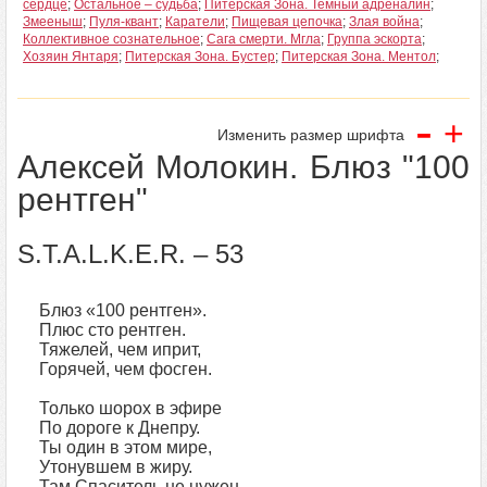
сердце
;
Остальное – судьба
;
Питерская Зона. Темный адреналин
;
Змееныш
;
Пуля-квант
;
Каратели
;
Пищевая цепочка
;
Злая война
;
Коллективное сознательное
;
Сага смерти. Мгла
;
Группа эскорта
;
Хозяин Янтаря
;
Питерская Зона. Бустер
;
Питерская Зона. Ментол
;
-
+
Изменить размер шрифта
Алексей Молокин. Блюз "100
рентген"
S.T.A.L.K.E.R. – 53
Блюз «100 рентген».
Плюс сто рентген.
Тяжелей, чем иприт,
Горячей, чем фосген.
Только шорох в эфире
По дороге к Днепру.
Ты один в этом мире,
Утонувшем в жиру.
Там Спаситель не нужен,