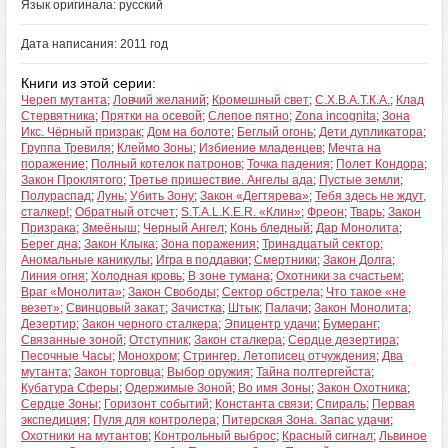
Язык оригинала: русский
Дата написания: 2011 год
Книги из этой серии:
Череп мутанта
;
Ловчий желаний
;
Кромешный свет
;
С.Х.В.А.Т.К.А.
;
Клад
Стервятника
;
Прятки на осевой
;
Слепое пятно
;
Zona incognita
;
Зона
Икс. Чёрный призрак
;
Дом на болоте
;
Беглый огонь
;
Дети дупликатора
;
Группа Тревиля
;
Клеймо Зоны
;
Избиение младенцев
;
Мечта на
поражение
;
Полный котелок патронов
;
Точка падения
;
Полет Кондора
;
Закон Проклятого
;
Третье пришествие. Ангелы ада
;
Пустые земли
;
Полураспад
;
Лунь
;
Убить Зону
;
Закон «Дегтярева»
;
Тебя здесь не ждут,
сталкер!
;
Обратный отсчет
;
S.T.A.L.K.E.R. «Клин»
;
Фреон
;
Тварь
;
Закон
Призрака
;
Змеёныш
;
Черный Ангел
;
Конь бледный
;
Дар Монолита
;
Берег дна
;
Закон Клыка
;
Зона поражения
;
Тринадцатый сектор
;
Аномальные каникулы
;
Игра в поддавки
;
Смертники
;
Закон Долга
;
Линия огня
;
Холодная кровь
;
В зоне тумана
;
Охотники за счастьем
;
Враг «Монолита»
;
Закон Свободы
;
Сектор обстрела
;
Что такое «не
везет»
;
Свинцовый закат
;
Зачистка
;
Штык
;
Палачи
;
Закон Монолита
;
Дезертир
;
Закон черного сталкера
;
Эпицентр удачи
;
Бумеранг
;
Связанные зоной
;
Отступник
;
Закон сталкера
;
Сердце дезертира
;
Песочные Часы
;
Монохром
;
Стрингер. Летописец отчуждения
;
Два
мутанта
;
Закон торговца
;
Выбор оружия
;
Тайна полтергейста
;
Кубатура Сферы
;
Одержимые Зоной
;
Во имя Зоны
;
Закон Охотника
;
Сердце Зоны
;
Горизонт событий
;
Константа связи
;
Спираль
;
Первая
экспедиция
;
Пуля для контролера
;
Питерская Зона. Запас удачи
;
Охотники на мутантов
;
Контрольный выброс
;
Красный сигнал
;
Львиное