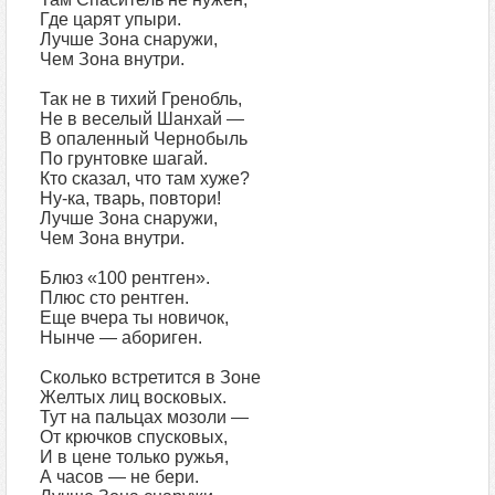
Где царят упыри.
Лучше Зона снаружи,
Чем Зона внутри.
Так не в тихий Гренобль,
Не в веселый Шанхай —
В опаленный Чернобыль
По грунтовке шагай.
Кто сказал, что там хуже?
Ну-ка, тварь, повтори!
Лучше Зона снаружи,
Чем Зона внутри.
Блюз «100 рентген».
Плюс сто рентген.
Еще вчера ты новичок,
Нынче — абориген.
Сколько встретится в Зоне
Желтых лиц восковых.
Тут на пальцах мозоли —
От крючков спусковых,
И в цене только ружья,
А часов — не бери.