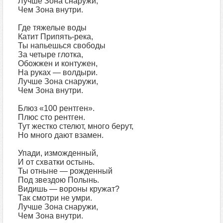
Лучше Зона снаружи,
Чем Зона внутри.
Где тяжелые воды
Катит Припять-река,
Ты напьешься свободы
За четыре глотка,
Обожжен и контужен,
На руках — волдыри.
Лучше Зона снаружи,
Чем Зона внутри.
Блюз «100 рентген».
Плюс сто рентген.
Тут жестко стелют, много берут,
Но много дают взамен.
Упади, изможденный,
И от схватки остынь.
Ты отныне — рожденный
Под звездою Полынь.
Видишь — вороны кружат?
Так смотри не умри.
Лучше Зона снаружи,
Чем Зона внутри.