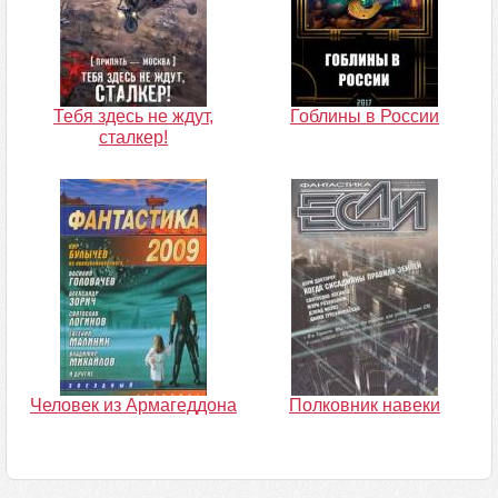
Тебя здесь не ждут,
Гоблины в России
сталкер!
Человек из Армагеддона
Полковник навеки