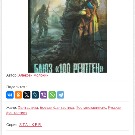
Автор:
Алексей Молокин
Поделится :
Жанр:
Фантастика
,
Боевая фантастика
,
Постапокалипсис
,
Русская
фантастика
Серия:
S.T.A.L.K.E.R.