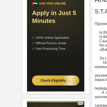
S.T.
Проло
Is this
Is this
Caught
No esc
«Bohe
За сек
Он с 
нужные
указан
поросл
переды
А пото
заточе
саперн