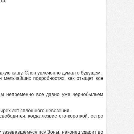
идкую кашу, Слон увлеченно думал о будущем.
мельчайших подробностях, как отыщет все
там непременно все давно уже чернобыльем
ырех лет сплошного невезения.
ободится, когда лезвие его короткой, остро
у зазевавшемуся псу Зоны, наконец ударит во