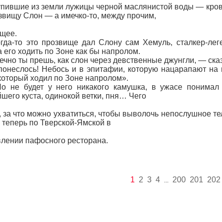
пившие из земли лужицы черной маслянистой воды — кров
звищу Слон — а имечко-то, между прочим,
щее.
то это прозвище дал Слону сам Хемуль, сталкер-леген
 его ходить по Зоне как бы напролом.
о ты прешь, как слон через девственные джунгли, — ска
слось! Небось и в эпитафии, которую нацарапают на н
который ходил по Зоне напролом».
 будет у него никакого камушка, в ужасе понимал Сл
шего куста, одинокой ветки, пня… Чего
, за что можно ухватиться, чтобы выволочь непослушное те
 теперь по Тверской-Ямской в
лении пафосного ресторана.
1
2
3
4
200
201
202
...