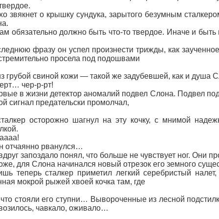
 твердое.
звякнет о крышку сундука, зарытого безумным сталкеро
а.
обязательно должно быть что-то твердое. Иначе и быть 
нюю фразу он успел произнести трижды, как заученное з
стремительно просела под подошвами
из грубой свиной кожи — такой же задубевшей, как и душа С
т… чер-р-рт!
е в жизни детектор аномалий подвел Слона. Подвел под м
ой сигнал предательски промолчал,
сталкер осторожно шагнул на эту кочку, с мнимой наде
лкой.
ааа!
отчаянно рванулся…
уг запоздало понял, что больше не чувствует ног. Они про
, для Слона начинался новый отрезок его земного сущес
теперь сталкер приметил легкий серебристый налет, к
ная мокрой рыжей хвоей кочка там, где
 что стояли его ступни… Вывороченные из лесной подстилк
 возилось, чавкало, оживало…