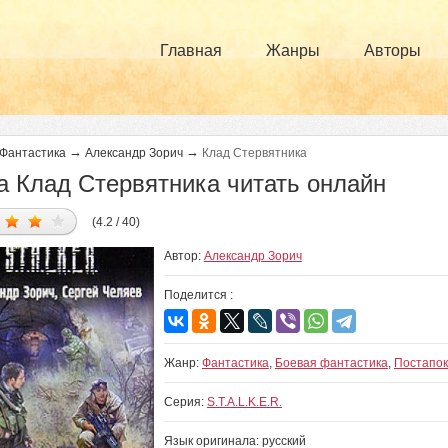
Главная
Жанры
Авторы
→
→
Фантастика
Александр Зорич
Клад Стервятника
а Клад Стервятника читать онлайн
(4.2 / 40)
Автор:
Александр Зорич
Поделится :
Жанр:
Фантастика
,
Боевая фантастика
,
Постапок
Серия:
S.T.A.L.K.E.R.
Язык оригинала: русский