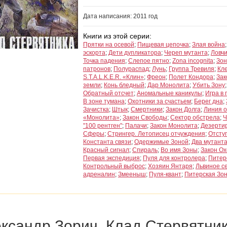
Дата написания: 2011 год
Книги из этой серии:
Прятки на осевой
;
Пищевая цепочка
;
Злая война
эскорта
;
Дети дупликатора
;
Череп мутанта
;
Ловч
Точка падения
;
Слепое пятно
;
Zona incognita
;
Зон
патронов
;
Полураспад
;
Лунь
;
Группа Тревиля
;
Кл
S.T.A.L.K.E.R. «Клин»
;
Фреон
;
Полет Кондора
;
Зак
земли
;
Конь бледный
;
Дар Монолита
;
Убить Зону
Обратный отсчет
;
Аномальные каникулы
;
Игра в 
В зоне тумана
;
Охотники за счастьем
;
Берег дна
;
Зачистка
;
Штык
;
Смертники
;
Закон Долга
;
Линия о
«Монолита»
;
Закон Свободы
;
Сектор обстрела
;
Ч
"100 рентген"
;
Палачи
;
Закон Монолита
;
Дезерти
Сферы
;
Стрингер. Летописец отчуждения
;
Отсту
Константа связи
;
Одержимые Зоной
;
Два мутант
Красный сигнал
;
Спираль
;
Во имя Зоны
;
Закон Ох
Первая экспедиция
;
Пуля для контролера
;
Питер
Контрольный выброс
;
Хозяин Янтаря
;
Львиное с
адреналин
;
Змееныш
;
Пуля-квант
;
Питерская Зон
ксандр Зорич. Клад Стервятни