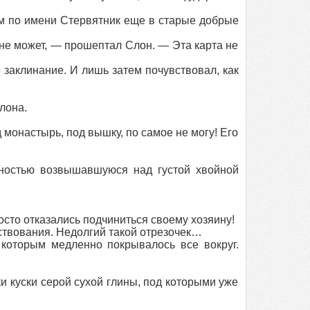
м по имени Стервятник еще в старые добрые
не может, — прошептал Слон. — Эта карта не
аклинание. И лишь затем почувствовал, как
лона.
онастырь, под вышку, по самое не могу! Его
жностью возвышавшуюся над густой хвойной
сто отказались подчиниться своему хозяину!
твования. Недолгий такой отрезочек…
оторым медленно покрывалось все вокруг.
и куски серой сухой глины, под которыми уже