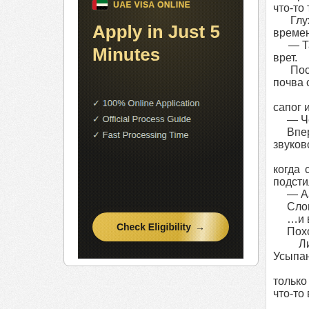
что-то
Глухо 
времен
— Там 
врет.
Послед
почва 
сапог 
— Чер
Впервы
звуков
когда 
подсти
— Аа
Слон 
…и вдр
Похоже
Лишь 
Усыпан
только
что-то