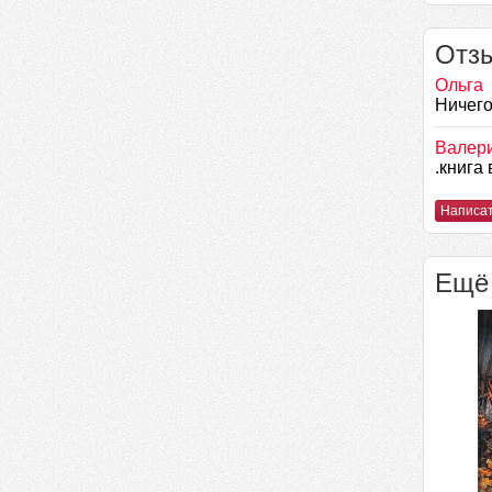
Отзы
Ольга
Ничего
Валер
.книга
Написат
Ещё 