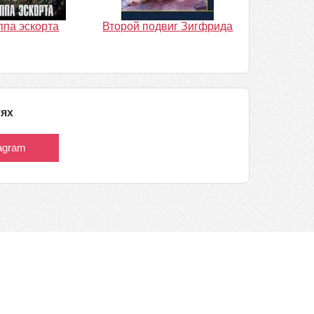
ппа эскорта
Второй подвиг Зигфрида
тях
tagram