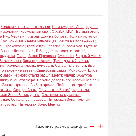
;
Коллективное сознательное
;
Сага смерти. Мгла
;
Группа
ий желаний
;
Кромешный свет
;
С.Х.В.А.Т.К.А.
;
Беглый огонь
;
а Икс. Чёрный призрак
;
Дом на болоте
;
Полный котелок
еймо Зоны
;
Избиение младенцев
;
Мечта на поражение
;
он Проклятого
;
Третье пришествие. Ангелы ада
;
Пустые
;
Закон «Дегтярева»
;
Тебя здесь не ждут, сталкер!
;
поддавки
;
Тварь
;
Закон Призрака
;
Змеёныш
;
Черный Ангел
;
Закон Клыка
;
Зона поражения
;
Тринадцатый сектор
;
гня
;
Холодная кровь
;
Бумеранг
;
Связанные зоной
;
Враг
то такое «не везет»
;
Свинцовый закат
;
Монохром
;
Блюз
р
;
Закон черного сталкера
;
Эпицентр удачи
;
Кубатура
пник
;
Закон сталкера
;
Сердце дезертира
;
Песочные Часы
;
а
;
Закон торговца
;
Выбор оружия
;
Тайна полтергейста
;
отника
;
Сердце Зоны
;
Горизонт событий
;
Каратели
;
ская Зона. Запас удачи
;
Охотники на мутантов
;
ердце
;
Остальное – судьба
;
Питерская Зона. Темный
а. Бустер
;
Питерская Зона. Ментол
;
-
+
Изменить размер шрифта
ка