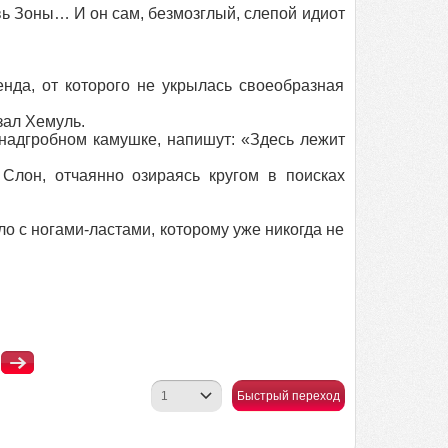
ь Зоны… И он сам, безмозглый, слепой идиот
да, от которого не укрылась своеобразная
зал Хемуль.
адгробном камушке, напишут: «Здесь лежит
он, отчаянно озираясь кругом в поисках
ло с ногами-ластами, которому уже никогда не
Быстрый переход