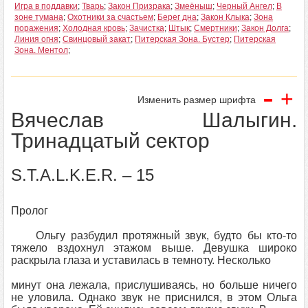
Игра в поддавки
;
Тварь
;
Закон Призрака
;
Змеёныш
;
Черный Ангел
;
В
зоне тумана
;
Охотники за счастьем
;
Берег дна
;
Закон Клыка
;
Зона
поражения
;
Холодная кровь
;
Зачистка
;
Штык
;
Смертники
;
Закон Долга
;
Линия огня
;
Свинцовый закат
;
Питерская Зона. Бустер
;
Питерская
Зона. Ментол
;
-
+
Изменить размер шрифта
Вячеслав Шалыгин.
Тринадцатый сектор
S.T.A.L.K.E.R. – 15
Пролог
Ольгу разбудил протяжный звук, будто бы кто-то
тяжело вздохнул этажом выше. Девушка широко
раскрыла глаза и уставилась в темноту. Несколько
минут она лежала, прислушиваясь, но больше ничего
не уловила. Однако звук не приснился, в этом Ольга