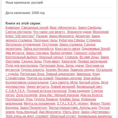
Язык оригинала: русский
Дата написания: 2008 год
Книги из этой серии:
Бумеранг
;
Связанные зоной
;
Враг «Монолита»
;
Закон Свободы
;
Сектор обстрела
;
Что такое «не везет»
;
Эпицентр удачи
;
Монохром
;
Блюз "100 рентген"
;
Палачи
;
Закон Монолита
;
Дезертир
;
Закон
черного сталкера
;
Песочные Часы
;
Кубатура Сферы
;
Стрингер.
Летописец отчуждения
;
Отступник
;
Закон сталкера
;
Сердце
дезертира
;
Тайна полтергейста
;
Константа связи
;
Одержимые Зоной
;
Два мутанта
;
Закон торговца
;
Выбор оружия
;
Горизонт событий
;
Контрольный выброс
;
Красный сигнал
;
Спираль
;
Во имя Зоны
;
Закон
Охотника
;
Сердце Зоны
;
Пуля-квант
;
Каратели
;
Первая экспедиция
;
Пуля для контролера
;
Питерская Зона. Запас удачи
;
Охотники на
мутантов
;
Группа эскорта
;
Хозяин Янтаря
;
Львиное сердце
;
Остальное
– судьба
;
Питерская Зона. Темный адреналин
;
Змееныш
;
Клад
Стервятника
;
Прятки на осевой
;
Пищевая цепочка
;
Злая война
;
Коллективное сознательное
;
Сага смерти. Мгла
;
Беглый огонь
;
Дети
дупликатора
;
Череп мутанта
;
Ловчий желаний
;
Кромешный свет
;
С.Х.В.А.Т.К.А.
;
Полный котелок патронов
;
Точка падения
;
Слепое
пятно
;
Zona incognita
;
Зона Икс. Чёрный призрак
;
Дом на болоте
;
Полураспад
;
Лунь
;
Группа Тревиля
;
Клеймо Зоны
;
Избиение
младенцев
;
Мечта на поражение
;
S.T.A.L.K.E.R. «Клин»
;
Фреон
;
Полет
Кондора
;
Закон Проклятого
;
Третье пришествие. Ангелы ада
;
Пустые
земли
;
Конь бледный
;
Дар Монолита
;
Убить Зону
;
Закон «Дегтярева»
;
Тебя здесь не ждут, сталкер!
;
Обратный отсчет
;
Аномальные каникулы
;