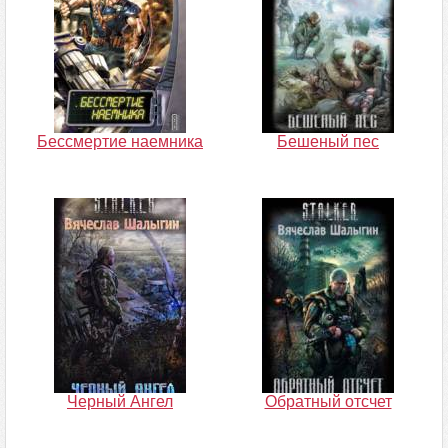
Бессмертие наемника
Бешеный пес
Черный Ангел
Обратный отсчет