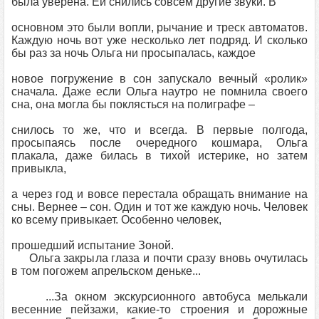
была уверена. Ей снились совсем другие звуки. В
основном это были вопли, рычание и треск автоматов.
Каждую ночь вот уже несколько лет подряд. И сколько
бы раз за ночь Ольга ни просыпалась, каждое
новое погружение в сон запускало вечный «ролик»
сначала. Даже если Ольга наутро не помнила своего
сна, она могла бы поклясться на полиграфе –
снилось то же, что и всегда. В первые полгода,
просыпаясь после очередного кошмара, Ольга
плакала, даже билась в тихой истерике, но затем
привыкла,
а через год и вовсе перестала обращать внимание на
сны. Вернее – сон. Один и тот же каждую ночь. Человек
ко всему привыкает. Особенно человек,
прошедший испытание Зоной.
Ольга закрыла глаза и почти сразу вновь очутилась
в том погожем апрельском деньке...
...За окном экскурсионного автобуса мелькали
весенние пейзажи, какие-то строения и дорожные