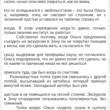
салон, начал опасливо озираться, как ее мама,
кто-то оглядывался с любопытством – это была Ольга,
а, например, отец не смотрел по сторонам, он с
затаенной грустью уставился на табличку справа от
входа. В этом учреждении когда-то давно, только-
только окончив институт, он работал.
Собственно поэтому, когда Ольга предложила
съездить на экскурсию в Зону, он не покрутил пальцем
у виска, как это сделала мать, а согласился. Не
сразу, выдержав для проформы паузу, но согласился.
Ольга подозревала, что он давно хотел это сделать, но
по каким-то причинам никак не мог решиться
приехать туда, где был когда-то счастлив.
Разношерстная толпа туристов смешалась с другой
толпой, высыпавшей из автобуса, который приехал
минутой позже. Запоздалый автобус был уже
шестым и не помещался на тесной стоянке. Экскурсии
в Зону отчуждения пользовались популярностью, без
сомнений.
Толпа вокруг Ольги галдела, охала и сыпала