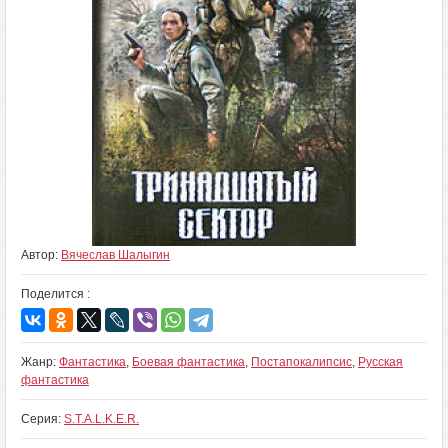
Автор:
Вячеслав Шалыгин
Поделится :
Жанр:
Фантастика
,
Боевая фантастика
,
Постапокалипсис
,
Русская
фантастика
Серия:
S.T.A.L.K.E.R.