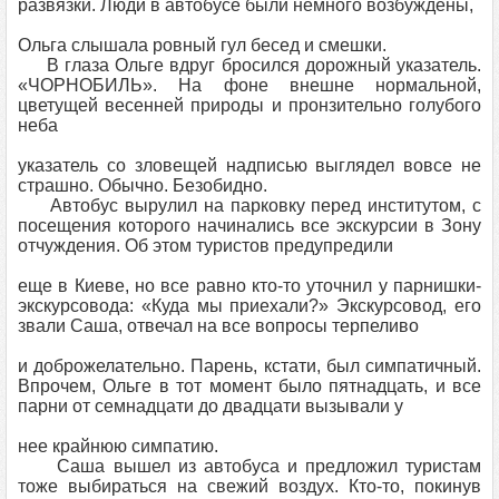
развязки. Люди в автобусе были немного возбуждены,
Ольга слышала ровный гул бесед и смешки.
В глаза Ольге вдруг бросился дорожный указатель.
«ЧОРНОБИЛЬ». На фоне внешне нормальной,
цветущей весенней природы и пронзительно голубого
неба
указатель со зловещей надписью выглядел вовсе не
страшно. Обычно. Безобидно.
Автобус вырулил на парковку перед институтом, с
посещения которого начинались все экскурсии в Зону
отчуждения. Об этом туристов предупредили
еще в Киеве, но все равно кто-то уточнил у парнишки-
экскурсовода: «Куда мы приехали?» Экскурсовод, его
звали Саша, отвечал на все вопросы терпеливо
и доброжелательно. Парень, кстати, был симпатичный.
Впрочем, Ольге в тот момент было пятнадцать, и все
парни от семнадцати до двадцати вызывали у
нее крайнюю симпатию.
Саша вышел из автобуса и предложил туристам
тоже выбираться на свежий воздух. Кто-то, покинув