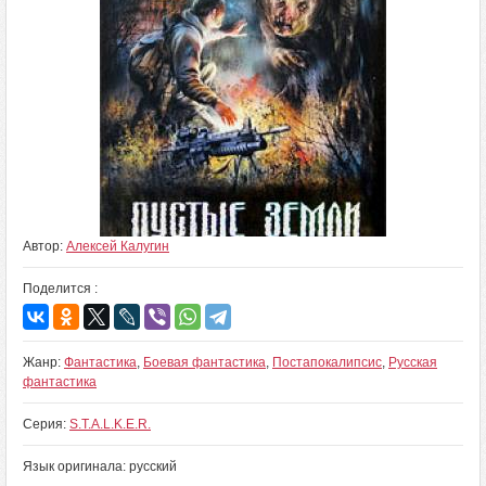
Автор:
Алексей Калугин
Поделится :
Жанр:
Фантастика
,
Боевая фантастика
,
Постапокалипсис
,
Русская
фантастика
Серия:
S.T.A.L.K.E.R.
Язык оригинала: русский