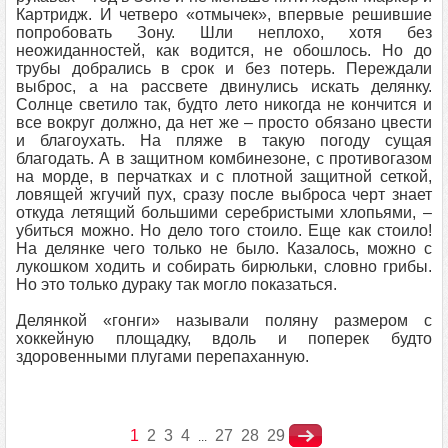
Картридж. И четверо «отмычек», впервые решившие
попробовать Зону. Шли неплохо, хотя без
неожиданностей, как водится, не обошлось. Но до
трубы добрались в срок и без потерь. Переждали
выброс, а на рассвете двинулись искать делянку.
Солнце светило так, будто лето никогда не кончится и
все вокруг должно, да нет же – просто обязано цвести
и благоухать. На пляже в такую погоду сущая
благодать. А в защитном комбинезоне, с противогазом
на морде, в перчатках и с плотной защитной сеткой,
ловящей жгучий пух, сразу после выброса черт знает
откуда летящий большими серебристыми хлопьями, –
убиться можно. Но дело того стоило. Еще как стоило!
На делянке чего только не было. Казалось, можно с
лукошком ходить и собирать бирюльки, словно грибы.
Но это только дураку так могло показаться.
Делянкой «гонги» называли поляну размером с
хоккейную площадку, вдоль и поперек будто
здоровенными плугами перепаханную.
1
2
3
4
27
28
29
...