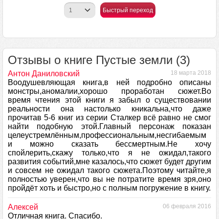
Быстрый переход
Отзывы о книге Пустые земли (3)
Антон Даниловский
18 марта 2018
Воодушевляющая книга,в ней подробно описаны
монстры,аномалии,хорошо проработан сюжет.Во
время чтения этой книги я забыл о существовании
реальности она настолько кникальна,что даже
прочитав 5-6 книг из серии Сталкер всё равно не смог
найти подобную этой.Главный персонаж показан
целеустремлённым,профессиональным,несгибаемым
и можно сказать бессмертным.Не хочу
спойлерить,скажу только,что я не ожидал,такого
развития событий,мне казалось,что сюжет будет другим
и совсем не ожидал такого сюжета.Поэтому читайте,я
полностью уверен,что вы не потратите время зря,оно
пройдёт хоть и быстро,но с полным погружение в книгу.
Алексей
06 февраля 2016
Отличная книга. Спасибо.