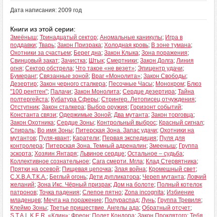
Дата написания: 2009 год
Книги из этой серии:
Змеёныш
;
Тринадцатый сектор
;
Аномальные каникулы
;
Игра в
поддавки
;
Тварь
;
Закон Призрака
;
Холодная кровь
;
В зоне тумана
;
Охотники за счастьем
;
Берег дна
;
Закон Клыка
;
Зона поражения
;
Свинцовый закат
;
Зачистка
;
Штык
;
Смертники
;
Закон Долга
;
Линия
огня
;
Сектор обстрела
;
Что такое «не везет»
;
Эпицентр удачи
;
Бумеранг
;
Связанные зоной
;
Враг «Монолита»
;
Закон Свободы
;
Дезертир
;
Закон черного сталкера
;
Песочные Часы
;
Монохром
;
Блюз
"100 рентген"
;
Палачи
;
Закон Монолита
;
Сердце дезертира
;
Тайна
полтергейста
;
Кубатура Сферы
;
Стрингер. Летописец отчуждения
;
Отступник
;
Закон сталкера
;
Выбор оружия
;
Горизонт событий
;
Константа связи
;
Одержимые Зоной
;
Два мутанта
;
Закон торговца
;
Закон Охотника
;
Сердце Зоны
;
Контрольный выброс
;
Красный сигнал
;
Спираль
;
Во имя Зоны
;
Питерская Зона. Запас удачи
;
Охотники на
мутантов
;
Пуля-квант
;
Каратели
;
Первая экспедиция
;
Пуля для
контролера
;
Питерская Зона. Темный адреналин
;
Змееныш
;
Группа
эскорта
;
Хозяин Янтаря
;
Львиное сердце
;
Остальное – судьба
;
Коллективное сознательное
;
Сага смерти. Мгла
;
Клад Стервятника
;
Прятки на осевой
;
Пищевая цепочка
;
Злая война
;
Кромешный свет
;
С.Х.В.А.Т.К.А.
;
Беглый огонь
;
Дети дупликатора
;
Череп мутанта
;
Ловчий
желаний
;
Зона Икс. Чёрный призрак
;
Дом на болоте
;
Полный котелок
патронов
;
Точка падения
;
Слепое пятно
;
Zona incognita
;
Избиение
младенцев
;
Мечта на поражение
;
Полураспад
;
Лунь
;
Группа Тревиля
;
Клеймо Зоны
;
Третье пришествие. Ангелы ада
;
Обратный отсчет
;
S.T.A.L.K.E.R. «Клин»
;
Фреон
;
Полет Кондора
;
Закон Проклятого
;
Тебя