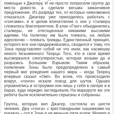
помощью к Джагеру. И не просто попросили группу до
места довести, а сделали весьма заманчивое
предложение. Из разряда тех, от которых невозможно
отказаться. Джагеру уже приходилось работать с
«гонгами», и в целом впечатление о них у сталкера
сложилось благоприятное. В клан «Гонг» объединились
сталкеры, не отягощенные никакими высокими
идеями. На политику им было плевать, на любую
идеологию – плевать трижды. Единственный принцип,
которого все они придерживались, сводился к тому, что
Зона представляет собой не что иное, как насмешку
некого безымянного Творца. Того, кто в свое время
высморкался сингулярностью, которая возьми да и
разразись Большим Взрывом. Таким образом,
появление Зоны было предопределено в самый
первый миг рождения нашего мира – когда Творец
впервые сказал «Ом!». Во всем, что происходило
вокруг, «гонги» искали повод для шуток. Однако
упражнялись в остроумии они лишь у себя в лагере и в
барах, куда нередко заглядывали. На маршруте же эти
ребята были исключительно серьезны и собранны.
Группа, которую вел Джагер, состояла из шести
человек. Два «гонга» с крестовидными нашивками на
рукавах – год в Зоне и не меньше пяти ходок: Маркер и