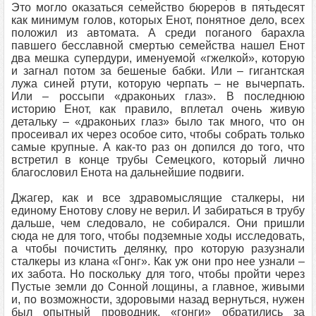
Это могло оказаться семейство бюреров в пятьдесят
как минимум голов, которых Енот, понятное дело, всех
положил из автомата. А среди поганого барахла
павшего бесславной смертью семейства нашел Енот
два мешка супердури, именуемой «гжелкой», которую
и загнал потом за бешеные бабки. Или – гигантская
лужа синей ртути, которую черпать – не вычерпать.
Или – россыпи «драконьих глаз». В последнюю
историю Енот, как правило, вплетал очень живую
детальку – «драконьих глаз» было так много, что он
просеивал их через особое сито, чтобы собрать только
самые крупные. А как-то раз он допился до того, что
встретил в конце трубы Семецкого, который лично
благословил Енота на дальнейшие подвиги.
Джагер, как и все здравомыслящие сталкеры, ни
единому Енотову слову не верил. И забираться в трубу
дальше, чем следовало, не собирался. Они пришли
сюда не для того, чтобы подземные ходы исследовать,
а чтобы почистить делянку, про которую разузнали
сталкеры из клана «Гонг». Как уж они про нее узнали –
их забота. Но поскольку для того, чтобы пройти через
Пустые земли до Сонной лощины, а главное, живыми
и, по возможности, здоровыми назад вернуться, нужен
был опытный проводник, «гонги» обратились за