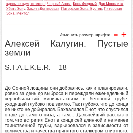
здесь не ждут, сталкер!
;
Черный Ангел
;
Конь бледный
;
Дар Монолита
;
Убить Зону
;
Закон «Дегтярева»
;
Питерская Зона. Бустер
;
Питерская
Зона. Ментол
;
-
+
Изменить размер шрифта
Алексей Калугин. Пустые
земли
S.T.A.L.K.E.R. – 18
До Сонной лощины они добрались, как и планировали,
ровно за день до выброса и переждали еженедельный
чернобыльский мини-катаклизм в бетонной трубе,
уходящей глубоко под землю. Так глубоко, что до конца
ее никто не добирался. Бахвалился Енот, что спустился
он-де до самого низа, а там… Дальнейший рассказ о
том, что встретил Енот в конце сей длинной и не менее
таинственной трубы, варьировался в зависимости от
количества и качества принятого сталкером спиртного.