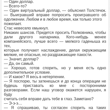
— Один доллар.
— Всего-то?
— Один виртуальный доллар, — объяснил Толстячок.
— Выигравший вправе попросить проигравшего об
одолжении. Любом и в любое время, как только этого
пожелает.
Стас невесело хмыкнул.
Никаких шансов. Придется просить Полковника, чтобы
дали другого напарника. Кого-нибудь менее
компанейского, лучше всего — мелкого гаденыша из
тех,
которые получают наслаждение, делая окружающим
мелкие, не опасные, но раздражающие пакости.
— Значит, доллар?
— Да, он самый.
— Хорошо, готов спорить, но у меня есть одно
дополнительное условие.
— И какое? Я весь в нетерпении.
— Я поспорю, ты заткнешься и до конца операции не
будешь приставать ко мне с посторонними
разговорами. Если наш уговор окажется нарушен, я
буду
считать себя вправе дать тебе в глаз. Заметано?
— Э-э-э…
— Я спрашиваю, ты согласен спорить на таких