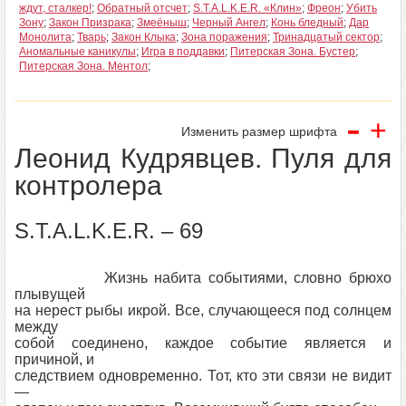
ждут, сталкер!
;
Обратный отсчет
;
S.T.A.L.K.E.R. «Клин»
;
Фреон
;
Убить
Зону
;
Закон Призрака
;
Змеёныш
;
Черный Ангел
;
Конь бледный
;
Дар
Монолита
;
Тварь
;
Закон Клыка
;
Зона поражения
;
Тринадцатый сектор
;
Аномальные каникулы
;
Игра в поддавки
;
Питерская Зона. Бустер
;
Питерская Зона. Ментол
;
-
+
Изменить размер шрифта
Леонид Кудрявцев. Пуля для
контролера
S.T.A.L.K.E.R. – 69
Жизнь набита событиями, словно брюхо
плывущей
на нерест рыбы икрой. Все, случающееся под солнцем
между
собой соединено, каждое событие является и
причиной, и
следствием одновременно. Тот, кто эти связи не видит
—