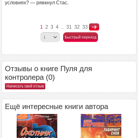
условиях? — рявкнул Стас.
1
2
3
4
31
32
33
...
Быстрый переход
Отзывы о книге Пуля для
контролера (0)
Написать свой отзыв
Ещё интересные книги автора