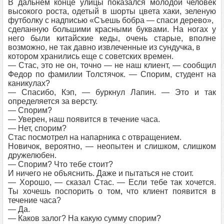
В дальнем конце улицы показался молодой человек
высокого роста, одетый в шорты цвета хаки, зеленую
футболку с надписью «Съешь бобра — спаси дерево»,
сделанную большими красными буквами. На ногах у
него были китайские кеды, очень старые, вполне
возможно, не так давно извлеченные из сундучка, в
котором хранились еще с советских времен.
— Стас, это не он, точно — не наш клиент, — сообщил
Федор по фамилии Толстячок. — Спорим, студент на
каникулах?
— Спасибо, Кэп, — буркнул Лапин. — Это и так
определяется за версту.
— Спорим?
— Уверен, наш появится в течение часа.
— Нет, спорим?
Стас посмотрел на напарника с отвращением.
Новичок, вероятно, — неопытен и слишком, слишком
дружелюбен.
— Спорим? Что тебе стоит?
И ничего не объяснить. Даже и пытаться не стоит.
— Хорошо, — сказал Стас. — Если тебе так хочется.
Ты хочешь поспорить о том, что клиент появится в
течение часа?
— Да.
— Каков залог? На какую сумму спорим?