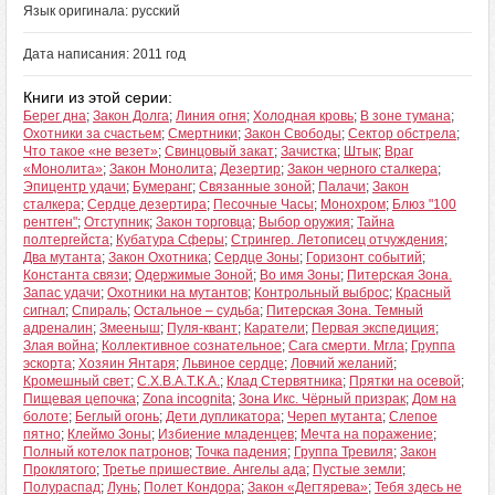
Язык оригинала: русский
Дата написания: 2011 год
Книги из этой серии:
Берег дна
;
Закон Долга
;
Линия огня
;
Холодная кровь
;
В зоне тумана
;
Охотники за счастьем
;
Смертники
;
Закон Свободы
;
Сектор обстрела
;
Что такое «не везет»
;
Свинцовый закат
;
Зачистка
;
Штык
;
Враг
«Монолита»
;
Закон Монолита
;
Дезертир
;
Закон черного сталкера
;
Эпицентр удачи
;
Бумеранг
;
Связанные зоной
;
Палачи
;
Закон
сталкера
;
Сердце дезертира
;
Песочные Часы
;
Монохром
;
Блюз "100
рентген"
;
Отступник
;
Закон торговца
;
Выбор оружия
;
Тайна
полтергейста
;
Кубатура Сферы
;
Стрингер. Летописец отчуждения
;
Два мутанта
;
Закон Охотника
;
Сердце Зоны
;
Горизонт событий
;
Константа связи
;
Одержимые Зоной
;
Во имя Зоны
;
Питерская Зона.
Запас удачи
;
Охотники на мутантов
;
Контрольный выброс
;
Красный
сигнал
;
Спираль
;
Остальное – судьба
;
Питерская Зона. Темный
адреналин
;
Змееныш
;
Пуля-квант
;
Каратели
;
Первая экспедиция
;
Злая война
;
Коллективное сознательное
;
Сага смерти. Мгла
;
Группа
эскорта
;
Хозяин Янтаря
;
Львиное сердце
;
Ловчий желаний
;
Кромешный свет
;
С.Х.В.А.Т.К.А.
;
Клад Стервятника
;
Прятки на осевой
;
Пищевая цепочка
;
Zona incognita
;
Зона Икс. Чёрный призрак
;
Дом на
болоте
;
Беглый огонь
;
Дети дупликатора
;
Череп мутанта
;
Слепое
пятно
;
Клеймо Зоны
;
Избиение младенцев
;
Мечта на поражение
;
Полный котелок патронов
;
Точка падения
;
Группа Тревиля
;
Закон
Проклятого
;
Третье пришествие. Ангелы ада
;
Пустые земли
;
Полураспад
;
Лунь
;
Полет Кондора
;
Закон «Дегтярева»
;
Тебя здесь не