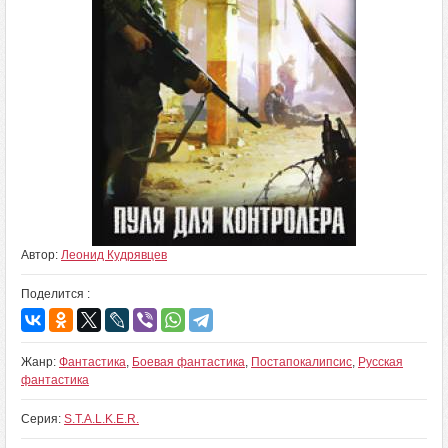
Автор:
Леонид Кудрявцев
Поделится :
Жанр:
Фантастика
,
Боевая фантастика
,
Постапокалипсис
,
Русская
фантастика
Серия:
S.T.A.L.K.E.R.