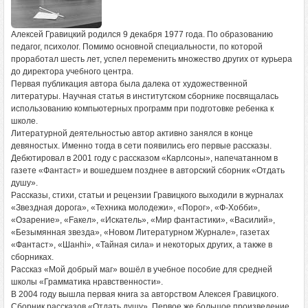
Алексей Гравицкий родился 9 декабря 1977 года. По образованию
педагог, психолог. Помимо основной специальности, по которой
проработал шесть лет, успел переменить множество других от курьера
до директора учебного центра.
Первая публикация автора была далека от художественной
литературы. Научная статья в институтском сборнике посвящалась
использованию компьютерных программ при подготовке ребенка к
школе.
Литературной деятельностью автор активно занялся в конце
девяностых. Именно тогда в сети появились его первые рассказы.
Дебютировал в 2001 году с рассказом «Карлсоны», напечатанном в
газете «Фантаст» и вошедшем позднее в авторский сборник «Отдать
душу».
Рассказы, стихи, статьи и рецензии Гравицкого выходили в журналах
«Звездная дорога», «Техника молодежи», «Порог», «Ф-Хобби»,
«Озарение», «Fакел», «Искатель», «Мир фантастики», «Василий»,
«Безымянная звезда», «Новом Литературном Журнале», газетах
«Фантаст», «Шанhi», «Тайная сила» и некоторых других, а также в
сборниках.
Рассказ «Мой добрый маг» вошёл в учебное пособие для средней
школы «Грамматика нравственности».
В 2004 году вышла первая книга за авторством Алексея Гравицкого.
Сборник рассказов «Отдать душу». Первое же большое произведение