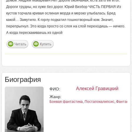
домой. Андрей Макаревич Нет дороге окончанья, есть зато ее итог:
Дороги трудны, но хуже без дорог. Юрий Визбор ЧАСТЬ ПЕРВАЯ Из
кустов торчала кривая ослиная морда и мерзко улыбалась. Бред
какой… Замутило. К горлу подкатил тошнотворный ком. Значит,
перепрыгнул. Это когда просто со слоя на слой переходишь — ничего.
А когда перескакиваешь из одной
Читать
Купить
Биография
Алексей Гравицкий
ФИО:
Жанр:
Боевая фантастика
,
Постапокалипсис
,
Фантасти