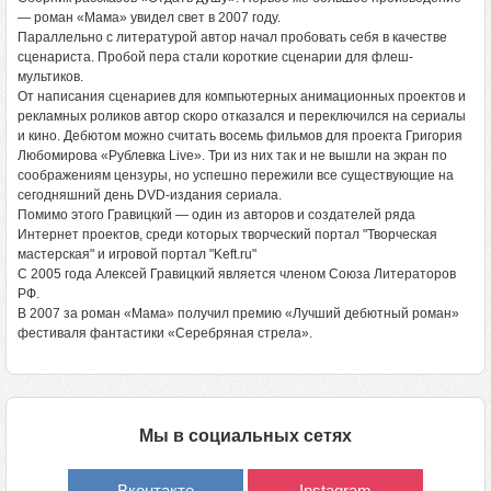
— роман «Мама» увидел свет в 2007 году.
Параллельно с литературой автор начал пробовать себя в качестве
сценариста. Пробой пера стали короткие сценарии для флеш-
мультиков.
От написания сценариев для компьютерных анимационных проектов и
рекламных роликов автор скоро отказался и переключился на сериалы
и кино. Дебютом можно считать восемь фильмов для проекта Григория
Любомирова «Рублевка Live». Три из них так и не вышли на экран по
соображениям цензуры, но успешно пережили все существующие на
сегодняшний день DVD-издания сериала.
Помимо этого Гравицкий — один из авторов и создателей ряда
Интернет проектов, среди которых творческий портал "Творческая
мастерская" и игровой портал "Keft.ru"
С 2005 года Алексей Гравицкий является членом Союза Литераторов
РФ.
В 2007 за роман «Мама» получил премию «Лучший дебютный роман»
фестиваля фантастики «Серебряная стрела».
Мы в социальных сетях
Вконтакте
Instagram