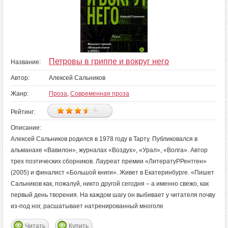
Петровы в гриппе и вокруг него
Название:
Автор:
Алексей Сальников
Жанр:
Проза
,
Современная проза
Рейтинг:
Описание:
Алексей Сальников родился в 1978 году в Тарту. Публиковался в
альманахе «Вавилон», журналах «Воздух», «Урал», «Волга». Автор
трех поэтических сборников. Лауреат премии «ЛитератуРРентген»
(2005) и финалист «Большой книги». Живет в Екатеринбурге. «Пишет
Сальников как, пожалуй, никто другой сегодня – а именно свежо, как
первый день творения. На каждом шагу он выбивает у читателя почву
из-под ног, расшатывает натренированный многоле
Читать
Купить