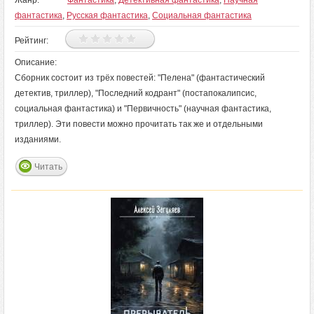
Жанр:
Фантастика
,
Детективная фантастика
,
Научная
фантастика
,
Русская фантастика
,
Социальная фантастика
Рейтинг:
Описание:
Сборник состоит из трёх повестей: "Пелена" (фантастический
детектив, триллер), "Последний кодрант" (постапокалипсис,
социальная фантастика) и "Первичность" (научная фантастика,
триллер). Эти повести можно прочитать так же и отдельными
изданиями.
Читать