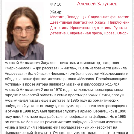
Алексей Загуляев
ФИО:
Жанр:
Мистика
,
Попаданцы
,
Социальная фантастика
,
Детективная фантастика
,
Ужасы
,
Приключения
,
Детективы
,
Иронические детективы
,
Русская фа
детектив
,
Современная проза
,
Проза
,
Юмористи
Алексей Николаевич Загуляев – писатель и композитор, автор книг
«Чёрно-белое», «Три рассказа», «Числа», «Семь человечеств Даниила
Андреева», «Эрлебнис», «Человек и голубь», повестей «Воскресший» и
«Ляда», а также фантастического романа «Миссия». Преобладающими
мотивами в прозе автора являются мистика и философия.Родился
Алексей Николаевич 2 июня 1970 года в маленьком провинциальном
городке Ивановской области в семье простых рабочих. Стихи, прозу и
музыку начал писать ещё в детстве. В 1985 году из романтических
побуждений уехал в столицу, где получил профессию электросварщика
и откуда в 1998 году был призван служить в армию. Вернувшись в 1990
году домой, четыре года работал по профессии на фабрике. Но в 1995-
ом опять же больше из романтических побуждений решил изменить
жизнь и поступил в Ивановский Государственный Университет на
филологический факультет. Однако, проучился только до пятого курса и