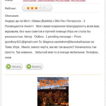
Жанр:
Триллеры
,
Зарубежные детективы
,
Детективы
Рейтинг:
Описание:
Андерс де ла Мотт. Обман [Bubble] «Эйч Пи» Петерссон - 3
Посвящается Аннетт Моя самая искренняя благодарность всем вам,
муравьям, без чьих советов и прочей помощи Игра не стала бы
реальностью. Автор Outbox: 1 pending message – From:
goodboy.821@gmail.com To: Magnus.sandstrom@farookalhassan.se
Тема: Игра Манге, какого черта, как же так вышло? Начиналось так
просто. Так невинно. Забытый кем-то в поезде мобильник. Телефон,
знав
Читать
Купить