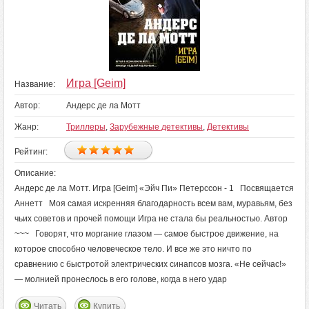
Игра [Geim]
Название:
Автор:
Андерс де ла Мотт
Жанр:
Триллеры
,
Зарубежные детективы
,
Детективы
Рейтинг:
Описание:
Андерс де ла Мотт. Игра [Geim] «Эйч Пи» Петерссон - 1 Посвящается
Аннетт Моя самая искренняя благодарность всем вам, муравьям, без
чьих советов и прочей помощи Игра не стала бы реальностью. Автор
~~~ Говорят, что моргание глазом — самое быстрое движение, на
которое способно человеческое тело. И все же это ничто по
сравнению с быстротой электрических синапсов мозга. «Не сейчас!»
— молнией пронеслось в его голове, когда в него удар
Читать
Купить