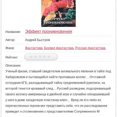
Эффект проникновения
Название:
Автор:
Андрей Быстров
Жанр:
Фантастика
,
Боевая фантастика
,
Русская фантастика
Рейтинг:
Описание:
Ученый-физик, ставший свидетелем аномального явления в тайге под
Хабаровском и пытающийся найти пропавших коллег… Отставной
сотрудник КГБ, разгадывающий тайну средневековой рукописи, за
которой тянется кровавый след… Русский разведчик, подозревающий
своего коллегу-американца в двойной игре и случайно обнаруживший
у него в доме загадочную пластинку-ключ… Вряд ли кто-либо из
перечисленных героев мог представить себе, что их расследование
приведет к столкновению с представителями Сопряженного М