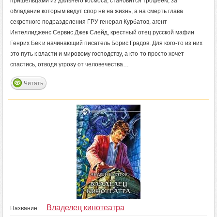
пришельцами из дальнего космоса, становится трофеем, за
обладание которым ведут спор не на жизнь, а на смерть глава
секретного подразделения ГРУ генерал Курбатов, агент
Интеллидженс Сервис Джек Слейд, крестный отец русской мафии
Генрих Бек и начинающий писатель Борис Градов. Для кого-то из них
это путь к власти и мировому господству, а кто-то просто хочет
спастись, отводя угрозу от человечества…
Читать
Владелец кинотеатра
Название: