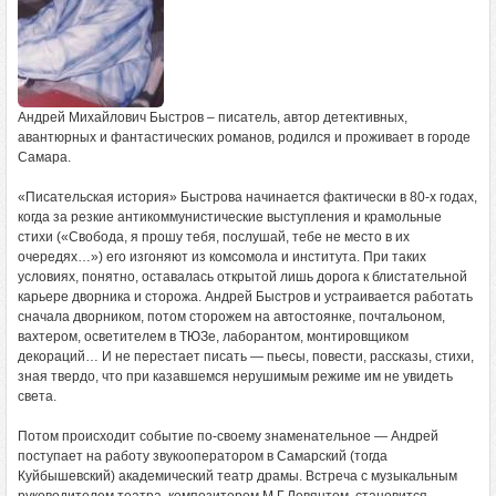
Андрей Михайлович Быстров – писатель, автор детективных,
авантюрных и фантастических романов, родился и проживает в городе
Самара.
«Писательская история» Быстрова начинается фактически в 80-х годах,
когда за резкие антикоммунистические выступления и крамольные
стихи («Свобода, я прошу тебя, послушай, тебе не место в их
очередях…») его изгоняют из комсомола и института. При таких
условиях, понятно, оставалась открытой лишь дорога к блистательной
карьере дворника и сторожа. Андрей Быстров и устраивается работать
сначала дворником, потом сторожем на автостоянке, почтальоном,
вахтером, осветителем в ТЮЗе, лаборантом, монтировщиком
декораций… И не перестает писать — пьесы, повести, рассказы, стихи,
зная твердо, что при казавшемся нерушимым режиме им не увидеть
света.
Потом происходит событие по-своему знаменательное — Андрей
поступает на работу звукооператором в Самарский (тогда
Куйбышевский) академический театр драмы. Встреча с музыкальным