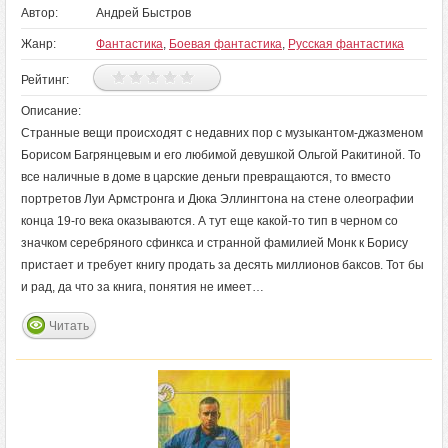
Автор:
Андрей Быстров
Жанр:
Фантастика
,
Боевая фантастика
,
Русская фантастика
Рейтинг:
Описание:
Странные вещи происходят с недавних пор с музыкантом-джазменом
Борисом Багрянцевым и его любимой девушкой Ольгой Ракитиной. То
все наличные в доме в царские деньги превращаются, то вместо
портретов Луи Армстронга и Дюка Эллингтона на стене олеографии
конца 19-го века оказываются. А тут еще какой-то тип в черном со
значком серебряного сфинкса и странной фамилией Монк к Борису
пристает и требует книгу продать за десять миллионов баксов. Тот бы
и рад, да что за книга, понятия не имеет…
Читать