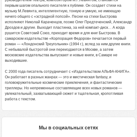
руководителем театра, композитором М.Г.Левянтом, становится
первым шагом опального писателя к публике. Он создает стихи на
музыку М.Левянта, интеллигентную, тонкую и умную, не имеющую
ничего общего с «эстрадной попсой». Песни на стихи Быстрова
исполняют Николай Караченцов, позже Олег Предтеченский, Александр
Дроздов и другие. Выходит пластинка, за ней компакт-диск… А когда
рушится Советский Союз, приходит время и для книг Быстрова. В
самарском издательстве «Корпорация Федоров» печатается первый
роман — «Лондонский Треугольник» (1994 г.), вслед за ним другие книги.
С небывалой быстротой они переиздаются в Москве, а затем
московские издательства выпускают и новые книги, в Самаре не
выходившие.
С 2000 года писатель сотрудничает с «Издательством АЛЬФА-КНИГА».
Он работает в разных жанрах — это и мистическая fantasy, и
головокружительные космические приключения, и фантастические
триллеры. Но непременные составляющие всех новых романов —
увлекательный, захватывающий сюжет и тщательная, кропотливая
работа с текстом.
Мы в социальных сетях