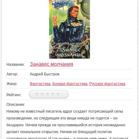
Занавес молчания
Название:
Автор:
Андрей Быстров
Жанр:
Фантастика
,
Боевая фантастика
,
Русская фантастика
Рейтинг:
Описание:
Никому не известный писатель вдруг создает потрясающей силы
произведение, но следующие его вещи никуда не годятся – он
бездарен. Ничем прежде не прославившийся историк неожиданно
делает гениальное открытие. Ничем не блещущий политик
становится депутатом. И так далее – в списке семь имен. А потом от