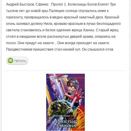
Андрей Быстров. Сфинкс Пролог 1. Колесницы Богов Египет Три
тысячи лет до новой эры Палящее солнце спускалось ниже к
горизонту, превращалось в медно-красный закатный диск. Красный
огонь заливал долину Нила, кроваво-красным в лучах беспощадного
светила становилось и белое одеяние жреца Ханны. Старый жрец
стоял в ожидании возле распахнутых дверей храма, опираясь на
посох. Они придут на закате... Они всегда приходят на закате.
Предвестником пришествия стал низкий гул. Он слышался отов
Читать