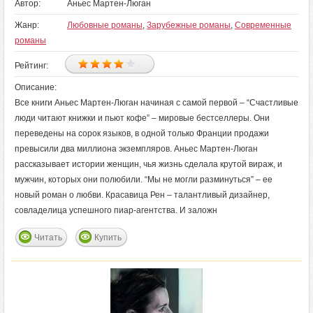
Автор:
Аньес Мартен-Люган
Жанр:
Любовные романы
,
Зарубежные романы
,
Современные
романы
Рейтинг:
Описание:
Все книги Аньес Мартен-Люган начиная с самой первой – “Счастливые
люди читают книжки и пьют кофе” – мировые бестселлеры. Они
переведены на сорок языков, в одной только Франции продажи
превысили два миллиона экземпляров. Аньес Мартен-Люган
рассказывает истории женщин, чья жизнь сделала крутой вираж, и
мужчин, которых они полюбили. “Мы не могли разминуться” – ее
новый роман о любви. Красавица Рен – талантливый дизайнер,
совладелица успешного пиар-агентства. И заложн
Читать
Купить