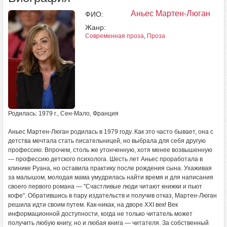
Аньес Мартен-Люган
ФИО:
Жанр:
Современная проза
,
Проза
Родилась: 1979 г., Сен-Мало, Франция
Аньес Мартен-Люган родилась в 1979 году. Как это часто бывает, она с
детства мечтала стать писательницей, но выбрала для себя другую
профессию. Впрочем, столь же утонченную, хотя менее возвышенную
— профессию детского психолога. Шесть лет Аньес проработала в
клинике Руана, но оставила практику после рождения сына. Ухаживая
за малышом, молодая мама умудрилась найти время и для написания
своего первого романа — "Счастливые люди читают книжки и пьют
кофе". Обратившись в пару издательств и получив отказ, Мартен-Люган
решила идти своим путем. Как-никак, на дворе XXI век! Век
информационной доступности, когда не только читатель может
получить любую книгу, но и любая книга — читателя. За собственный