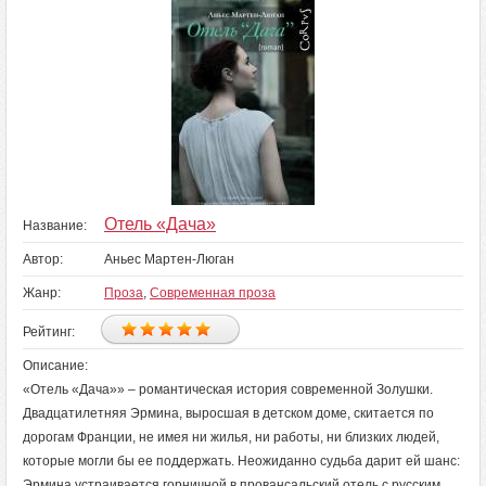
Отель «Дача»
Название:
Автор:
Аньес Мартен-Люган
Жанр:
Проза
,
Современная проза
Рейтинг:
Описание:
«Отель «Дача»» – романтическая история современной Золушки.
Двадцатилетняя Эрмина, выросшая в детском доме, скитается по
дорогам Франции, не имея ни жилья, ни работы, ни близких людей,
которые могли бы ее поддержать. Неожиданно судьба дарит ей шанс:
Эрмина устраивается горничной в провансальский отель с русским