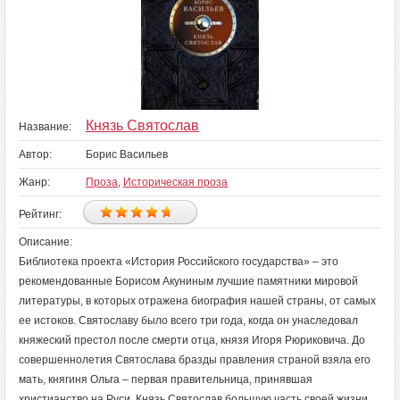
Князь Святослав
Название:
Автор:
Борис Васильев
Жанр:
Проза
,
Историческая проза
Рейтинг:
Описание:
Библиотека проекта «История Российского государства» – это
рекомендованные Борисом Акуниным лучшие памятники мировой
литературы, в которых отражена биография нашей страны, от самых
ее истоков. Святославу было всего три года, когда он унаследовал
княжеский престол после смерти отца, князя Игоря Рюриковича. До
совершеннолетия Святослава бразды правления страной взяла его
мать, княгиня Ольга – первая правительница, принявшая
христианство на Руси. Князь Святослав большую часть своей жизни