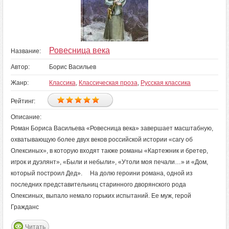
Ровесница века
Название:
Автор:
Борис Васильев
Жанр:
Классика
,
Классическая проза
,
Русская классика
Рейтинг:
Описание:
Роман Бориса Васильева «Ровесница века» завершает масштабную,
охватывающую более двух веков российской истории «сагу об
Олексиных», в которую входят также романы «Картежник и бретер,
игрок и дуэлянт», «Были и небыли», «Утоли моя печали…» и «Дом,
который построил Дед». На долю героини романа, одной из
последних представительниц старинного дворянского рода
Олексиных, выпало немало горьких испытаний. Ее муж, герой
Гражданс
Читать