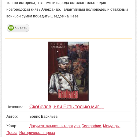
только историки, а в памяти народа остался только один —
новгородский князь Александр. Талантливый полководец и отважный
воин, он сумел победить шведов на Неве
Читать
Скобелев, или Есть только миг…
Название:
Автор:
Борис Васильев
Жанр:
Документальная литература
,
Биографии
,
Мемуары
,
Проза
,
Историческая проза