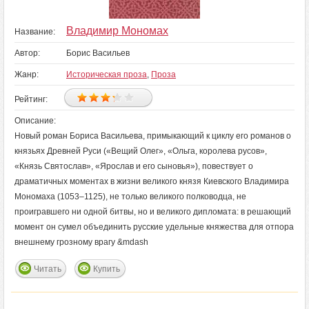
Владимир Мономах
Название:
Автор:
Борис Васильев
Жанр:
Историческая проза
,
Проза
Рейтинг:
Описание:
Новый роман Бориса Васильева, примыкающий к циклу его романов о
князьях Древней Руси («Вещий Олег», «Ольга, королева русов»,
«Князь Святослав», «Ярослав и его сыновья»), повествует о
драматичных моментах в жизни великого князя Киевского Владимира
Мономаха (1053–1125), не только великого полководца, не
проигравшего ни одной битвы, но и великого дипломата: в решающий
момент он сумел объединить русские удельные княжества для отпора
внешнему грозному врагу &mdash
Читать
Купить