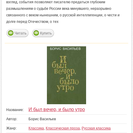
взгляд, события позволяют писателю предаться глубоким
размышлениям о судьбе России века минувшего, неразрывно
связанного с веком нынешним, о русской интеллигенции, о чести и
долге перед Отечеством, о тех
Читать
Купить
И был вечер, и было утро
Название:
Автор:
Борис Васильев
Жанр:
Классика
,
Классическая проза
,
Русская классика