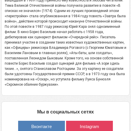
вышедшая в 1969 году) принесло ему известность и любовь читателей.
Тема Великой Отечественной войны получила развитие в повести «В
списках не значился» (1974). Одним из лучших произведений эпохи
«перестройки» стала опубликованная в 1984 году повесть «Завтра была
война», действие которой происходит накануне Отечественной войны.
По этой повести в 1987 году режиссер Юрий Кара снял одноименный
фильм. В кино Борис Васильев начал работать с 1958 года,
дебютировав как сценарист фильмом «Очередной рейс». Писатель
принимал участие в создании таких известных художественных картин,
как «Офицеры» режиссера Владимира Рогового (с Георгием Юматовым и
Василием Лановым в главных ролях), «Аты-баты, шли солдаты»,
поставленная Леонидом Быковым. Кроме того, на основе собственной
повести Борис Васильев создал сценарий для фильма «А зори здесь
тихие…», снятого Станиславом Ростоцким. За эту картину ее создатели
были удостоены Государственной премии СССР, а в 1973 году она была
номинирована на «Оскар», но уступила фильму Луиса Бунюэля
«Скромное обаяние буржуазии».
Мы в социальных сетях
Вконтакте
Instagram