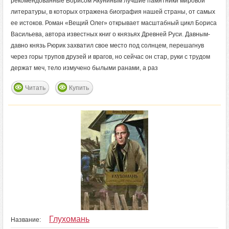
рекомендованные Борисом Акуниным лучшие памятники мировой
литературы, в которых отражена биография нашей страны, от самых
ее истоков. Роман «Вещий Олег» открывает масштабный цикл Бориса
Васильева, автора известных книг о князьях Древней Руси. Давным-
давно князь Рюрик захватил свое место под солнцем, перешагнув
через горы трупов друзей и врагов, но сейчас он стар, руки с трудом
держат меч, тело измучено былыми ранами, а раз
Читать
Купить
Глухомань
Название: