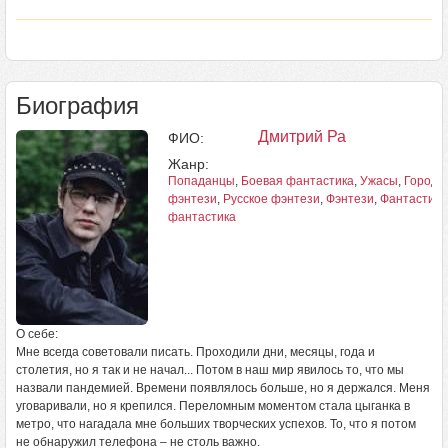
Биография
Дмитрий Ра
ФИО:
Жанр:
Попаданцы
,
Боевая фантастика
,
Ужасы
,
Городс
фэнтези
,
Русское фэнтези
,
Фэнтези
,
Фантастика
фантастика
О себе:
Мне всегда советовали писать. Проходили дни, месяцы, года и
столетия, но я так и не начал... Потом в наш мир явилось то, что мы
назвали пандемией. Времени появлялось больше, но я держался. Меня
уговаривали, но я крепился. Переломным моментом стала цыганка в
метро, что нагадала мне больших творческих успехов. То, что я потом
не обнаружил телефона – не столь важно.