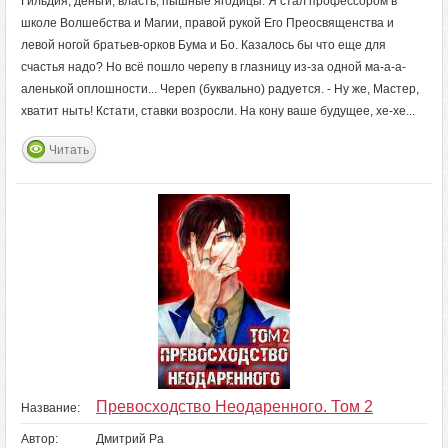
Гильдия, деньги, власть, пышные ягодицы. Я стал профессором в
школе Волшебства и Магии, правой рукой Его Преосвященства и
левой ногой братьев-орков Бума и Бо. Казалось бы что еще для
счастья надо? Но всё пошло черепу в глазницу из-за одной ма-а-а-
аленькой оплошности... Череп (буквально) радуется. - Ну же, Мастер,
хватит ныть! Кстати, ставки возросли. На кону ваше будущее, хе-хе...
Читать
Превосходство Неодаренного. Том 2
Название:
Автор:
Дмитрий Ра