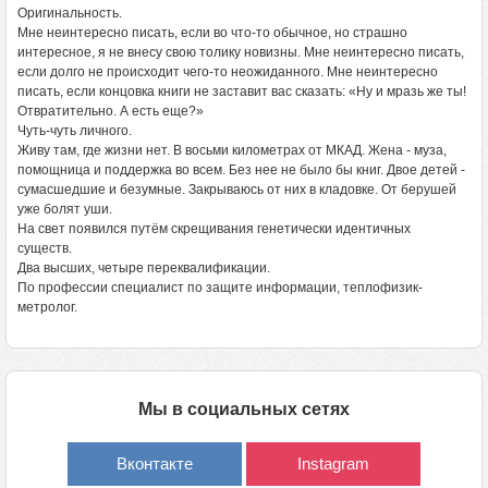
Оригинальность.
Мне неинтересно писать, если во что-то обычное, но страшно
интересное, я не внесу свою толику новизны. Мне неинтересно писать,
если долго не происходит чего-то неожиданного. Мне неинтересно
писать, если концовка книги не заставит вас сказать: «Ну и мразь же ты!
Отвратительно. А есть еще?»
Чуть-чуть личного.
Живу там, где жизни нет. В восьми километрах от МКАД. Жена - муза,
помощница и поддержка во всем. Без нее не было бы книг. Двое детей -
сумасшедшие и безумные. Закрываюсь от них в кладовке. От берушей
уже болят уши.
На свет появился путём скрещивания генетически идентичных
существ.
Два высших, четыре переквалификации.
По профессии специалист по защите информации, теплофизик-
метролог.
Мы в социальных сетях
Вконтакте
Instagram