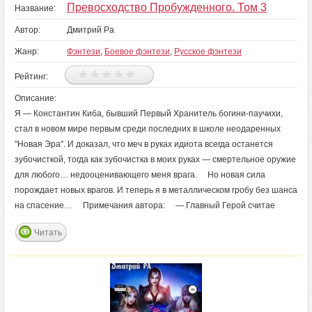
Превосходство Пробужденного. Том 3
Название:
Автор:
Дмитрий Ра
Жанр:
Фэнтези
,
Боевое фэнтези
,
Русское фэнтези
Рейтинг:
Описание:
Я — Константин Киба, бывший Первый Хранитель богини-паучихи,
стал в новом мире первым среди последних в школе неодаренных
"Новая Эра". И доказал, что меч в руках идиота всегда останется
зубочисткой, тогда как зубочистка в моих руках — смертельное оружие
для любого… недооценивающего меня врага. Но новая сила
порождает новых врагов. И теперь я в металлическом гробу без шанса
на спасение… Примечания автора: — Главный Герой считае
Читать