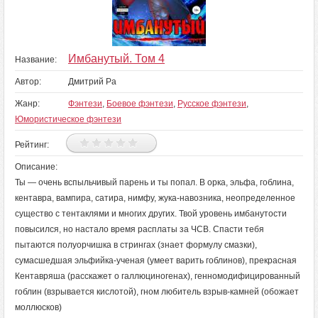
Имбанутый. Том 4
Название:
Автор:
Дмитрий Ра
Жанр:
Фэнтези
,
Боевое фэнтези
,
Русское фэнтези
,
Юмористическое фэнтези
Рейтинг:
Описание:
Ты — очень вспыльчивый парень и ты попал. В орка, эльфа, гоблина,
кентавра, вампира, сатира, нимфу, жука-навозника, неопределенное
существо с тентаклями и многих других. Твой уровень имбанутости
повысился, но настало время расплаты за ЧСВ. Спасти тебя
пытаются полуорчишка в стрингах (знает формулу смазки),
сумасшедшая эльфийка-ученая (умеет варить гоблинов), прекрасная
Кентавряша (расскажет о галлюциногенах), генномодифицированный
гоблин (взрывается кислотой), гном любитель взрыв-камней (обожает
моллюсков)