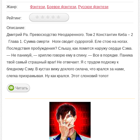
Жанр:
Фэнтези
,
Боевое фэнтези
,
Русское фэнтези
Рейтинг:
Описание:
Дмитрий Ра. Превосходство Неодаренного. Том 2 Константин Киба – 2
Глава 1. Сумма смерти Ноги сводит судорогой. Еле стою на ногах.
Последствия пробуждения? Слышу, как ломится наружу сердце Сэма.
— Не паникуй, — хриплю говорю ему в спину. — Все в порядке. Паника
твой самый страшный враг! Не отвечает. Я с трудом подхожу к
бледному Сэму. В кустах вижу дохлого силача, что крался за нами,
слегка прихрамывая. Ну как крался. Этот слоновий топот
Читать