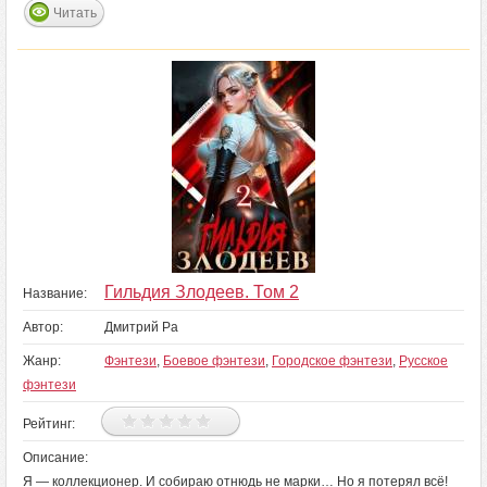
Читать
Гильдия Злодеев. Том 2
Название:
Автор:
Дмитрий Ра
Жанр:
Фэнтези
,
Боевое фэнтези
,
Городское фэнтези
,
Русское
фэнтези
Рейтинг:
Описание:
Я — коллекционер. И собираю отнюдь не марки… Но я потерял всё!