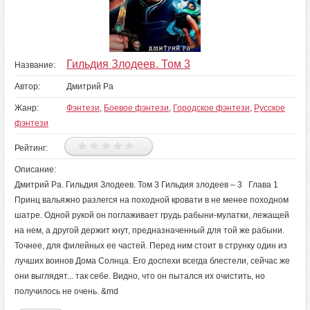
Гильдия Злодеев. Том 3
Название:
Автор:
Дмитрий Ра
Жанр:
Фэнтези
,
Боевое фэнтези
,
Городское фэнтези
,
Русское
фэнтези
Рейтинг:
Описание:
Дмитрий Ра. Гильдия Злодеев. Том 3 Гильдия злодеев – 3 Глава 1
Принц вальяжно разлегся на походной кровати в не менее походном
шатре. Одной рукой он поглаживает грудь рабыни-мулатки, лежащей
на нем, а другой держит кнут, предназначенный для той же рабыни.
Точнее, для филейных ее частей. Перед ним стоит в струнку один из
лучших воинов Дома Солнца. Его доспехи всегда блестели, сейчас же
они выглядят... так себе. Видно, что он пытался их очистить, но
получилось не очень. &md