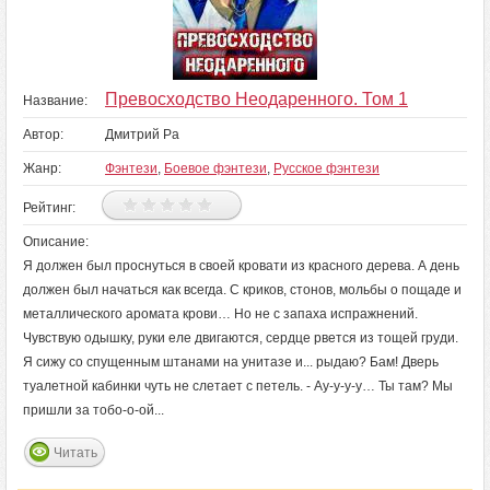
Превосходство Неодаренного. Том 1
Название:
Автор:
Дмитрий Ра
Жанр:
Фэнтези
,
Боевое фэнтези
,
Русское фэнтези
Рейтинг:
Описание:
Я должен был проснуться в своей кровати из красного дерева. А день
должен был начаться как всегда. С криков, стонов, мольбы о пощаде и
металлического аромата крови… Но не с запаха испражнений.
Чувствую одышку, руки еле двигаются, сердце рвется из тощей груди.
Я сижу со спущенным штанами на унитазе и... рыдаю? Бам! Дверь
туалетной кабинки чуть не слетает с петель. - Ау-у-у-у… Ты там? Мы
пришли за тобо-о-ой...
Читать