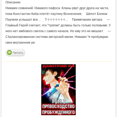
Описание:
Никаких сомнений. Никакого пафоса. Кланы рвут друг друга на части,
пока Константин Киба плетёт паутину Вознесения. Шепот Богини
Паучихи услышат все… Т-т-т-т-т-т-т-т… Примечания автора: —
Главный Герой считает, что "тряпки" должны быть только половыми. У
него нет имбового скилла с самого начала. Но ему это не мешает. —
Сбалансированная система авторской магии. Никаких "я пробуждаю
свои внутренние ре
Читать