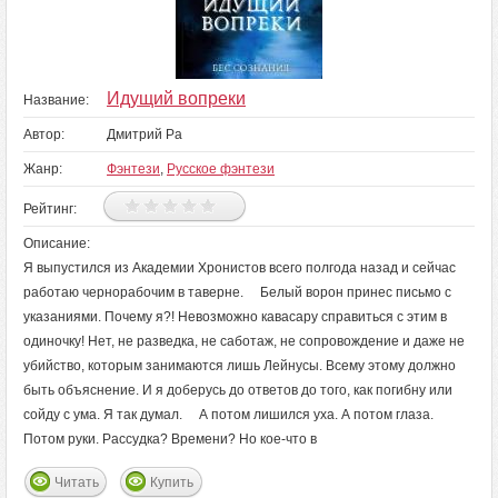
Идущий вопреки
Название:
Автор:
Дмитрий Ра
Жанр:
Фэнтези
,
Русское фэнтези
Рейтинг:
Описание:
Я выпустился из Академии Хронистов всего полгода назад и сейчас
работаю чернорабочим в таверне. Белый ворон принес письмо с
указаниями. Почему я?! Невозможно кавасару справиться с этим в
одиночку! Нет, не разведка, не саботаж, не сопровождение и даже не
убийство, которым занимаются лишь Лейнусы. Всему этому должно
быть объяснение. И я доберусь до ответов до того, как погибну или
сойду с ума. Я так думал. А потом лишился уха. А потом глаза.
Потом руки. Рассудка? Времени? Но кое-что в
Читать
Купить