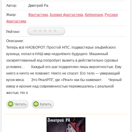
Автор:
Дмитрий Ра
Жанр:
Фантастика
,
Боевая фантастика
,
Киберпанк
,
Русская
фантастика
Рейтинг:
Описание:
Теперь всё НАОБОРОТ. Простой НПС, подмастерье эльфийского
кузнеца, попал в НАШ мир недалёкого будущего. Машинный
заскриптованный код попробует выжить в действительно суровых
условиях… Каждый его шаг подкреплен лишь вероятностью. Ему
никто и ничто не поможет. Никто не спасет. Его тело — умирающий
кусок мяса. Это РеалРПГ, где «Реал» как бы намекает. Черный
юмор и ирония над современностью перемешались с реальной
жестью. Но п
Читать
Купить