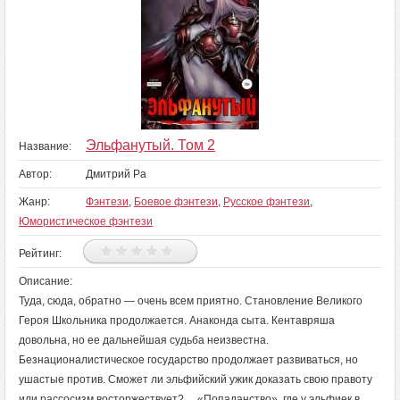
Эльфанутый. Том 2
Название:
Автор:
Дмитрий Ра
Жанр:
Фэнтези
,
Боевое фэнтези
,
Русское фэнтези
,
Юмористическое фэнтези
Рейтинг:
Описание:
Туда, сюда, обратно — очень всем приятно. Становление Великого
Героя Школьника продолжается. Анаконда сыта. Кентавряша
довольна, но ее дальнейшая судьба неизвестна.
Безнационалистическое государство продолжает развиваться, но
ушастые против. Сможет ли эльфийский ужик доказать свою правоту
или рассосизм восторжествует? «Попаданство», где у эльфиек в