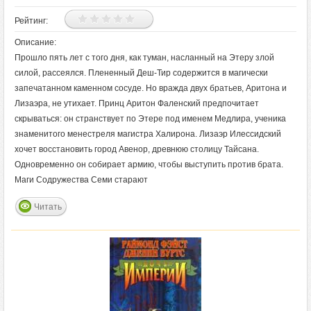
Рейтинг:
Описание:
Прошло пять лет с того дня, как туман, насланный на Этеру злой
силой, рассеялся. Плененный Деш-Тир содержится в магически
запечатанном каменном сосуде. Но вражда двух братьев, Аритона и
Лизаэра, не утихает. Принц Аритон Фаленский предпочитает
скрываться: он странствует по Этере под именем Медлира, ученика
знаменитого менестреля магистра Халирона. Лизаэр Илессидский
хочет восстановить город Авенор, древнюю столицу Тайсана.
Одновременно он собирает армию, чтобы выступить против брата.
Маги Содружества Семи старают
Читать