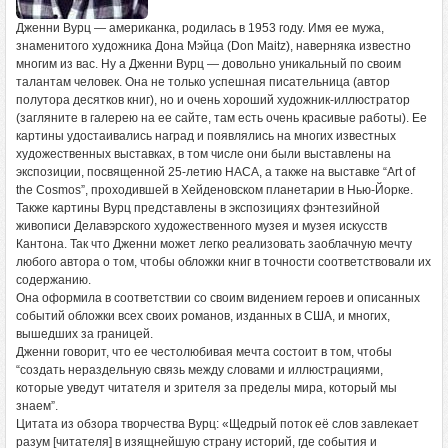
Дженни Вурц — американка, родилась в 1953 году. Имя ее мужа,
знаменитого художника Дона Мэйца (Don Maitz), наверняка известно
многим из вас. Ну а Дженни Вурц — довольно уникальный по своим
талантам человек. Она не только успешная писательница (автор
полутора десятков книг), но и очень хороший художник-иллюстратор
(загляните в галерею на ее сайте, там есть очень красивые работы). Ее
картины удостаивались наград и появлялись на многих известных
художественных выставках, в том числе они были выставлены на
экспозиции, посвященной 25-летию НАСА, а также на выставке “Art of
the Cosmos”, проходившей в Хейденовском планетарии в Нью-Йорке.
Также картины Вурц представлены в экспозициях фэнтезийной
живописи Делавэрского художественного музея и музея искусств
Кантона. Так что Дженни может легко реализовать заоблачную мечту
любого автора о том, чтобы обложки книг в точности соответствовали их
содержанию.
Она оформила в соответствии со своим видением героев и описанных
событий обложки всех своих романов, изданных в США, и многих,
вышедших за границей.
Дженни говорит, что ее честолюбивая мечта состоит в том, чтобы
“создать нераздельную связь между словами и иллюстрациями,
которые уведут читателя и зрителя за пределы мира, который мы
знаем”.
Цитата из обзора творчества Вурц: «Щедрый поток её слов завлекает
разум [читателя] в изящнейшую страну историй, где события и