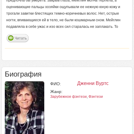
предпочла бы умереть. Закрыв глаза, Мейглин молча терпела, а
оценивающие пальцы хозяйки ощупывали ее нежную юную кожу и
трогали завитки блестящих темно-коричневых волос. Нет, острые
ногти, впивающиеся ей в тело, не были кошмарным сном. Мейглин
подавляла в себе ужас и изо всех сил старалась не заплакать. То
Читать
Биография
Дженни Вуртс
ФИО:
Жанр:
Зарубежное фэнтези
,
Фэнтези