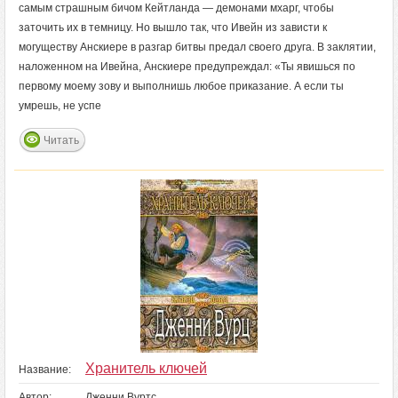
самым страшным бичом Кейтланда — демонами мхарг, чтобы
заточить их в темницу. Но вышло так, что Ивейн из зависти к
могуществу Анскиере в разгар битвы предал своего друга. В заклятии,
наложенном на Ивейна, Анскиере предупреждал: «Ты явишься по
первому моему зову и выполнишь любое приказание. А если ты
умрешь, не успе
Читать
Хранитель ключей
Название:
Автор:
Дженни Вуртс