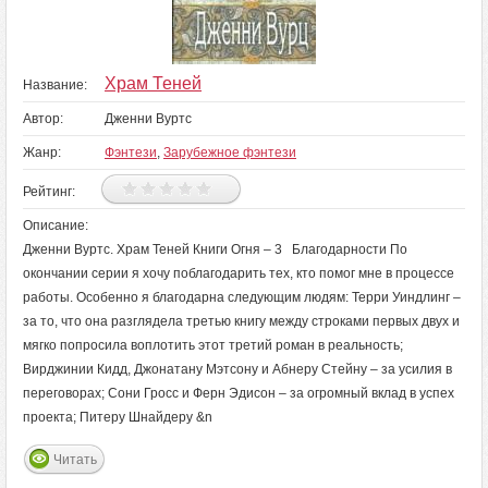
Храм Теней
Название:
Автор:
Дженни Вуртс
Жанр:
Фэнтези
,
Зарубежное фэнтези
Рейтинг:
Описание:
Дженни Вуртс. Храм Теней Книги Огня – 3 Благодарности По
окончании серии я хочу поблагодарить тех, кто помог мне в процессе
работы. Особенно я благодарна следующим людям: Терри Уиндлинг –
за то, что она разглядела третью книгу между строками первых двух и
мягко попросила воплотить этот третий роман в реальность;
Вирджинии Кидд, Джонатану Мэтсону и Абнеру Стейну – за усилия в
переговорах; Сони Гросс и Ферн Эдисон – за огромный вклад в успех
проекта; Питеру Шнайдеру &n
Читать