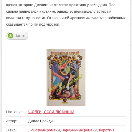
щенок, которого Дженика из жалости приютила у себя дома. Пес
сильно привязался к хозяйке, однако возненавидел Лестера и
всячески тому пакостит. От щенячьей «ревности» счастье влюбленных
оказывается почти под угрозой…
Читать
Солги, если любишь!
Название:
Автор:
Джилл Брейди
Жанр:
Любовные романы
,
Зарубежные романы
,
Короткие