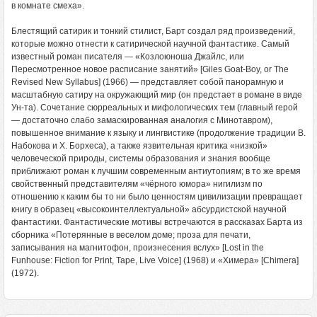
в комнате смеха».
Блестящий сатирик и тонкий стилист, Барт создал ряд произведений,
которые можно отнести к сатирической научной фантастике. Самый
известный роман писателя — «Козлоюноша Джайлс, или
Пересмотренное новое расписание занятий» [Giles Goat-Boy, or The
Revised New Syllabus] (1966) — представляет собой панорамную и
масштабную сатиру на окружающий мир (он предстает в романе в виде
Ун-та). Сочетание сюрреальных и мифологических тем (главный герой
— достаточно слабо замаскированная аналогия с Минотавром),
повышенное внимание к языку и лингвистике (продолжение традиции В.
Набокова и Х. Борхеса), а также язвительная критика «низкой»
человеческой природы, системы образования и знания вообще
приближают роман к лучшим современным антиутопиям; в то же время
свойственный представителям «чёрного юмора» нигилизм по
отношению к каким бы то ни было ценностям цивилизации превращает
книгу в образец «высокоинтеллектуальной» абсурдистской научной
фантастики. Фантастические мотивы встречаются в рассказах Барта из
сборника «Потерянные в веселом доме; проза для печати,
записывания на магнитофон, произнесения вслух» [Lost in the
Funhouse: Fiction for Print, Tape, Live Voice] (1968) и «Химера» [Chimera]
(1972).