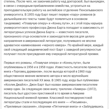
степень. После чего, не закончив работу над докторской, был вынужден,
в связи с очередным прибавлением семейства, устроиться на
преподавательскую работу на английское отделение Пенсильванского
университета. В 1955 году Барт пишет первую «пару» романов (в
дальнейшем его тексты также будут появляться в основном
тандемами): «Плавучую оперу» и «Конец пути», и с этой поры карьера
университетского профессора Джона Барта попадает в зависимость от
литературных успехов Джона Барта — известного писателя,
признанного отца-основателя и законодателя вкусов для целого
направления в американской литературе, получившего не вполне
адекватное наименование «черного юмора». По крайней мере, каждый
свой следующий академический пост Барт с завидной регулярностью
получает после присуждения ему очередной литературной премии.
Первые его романы, «Плавучая опера» и «Конец пути», были
опубликованы в 1956 и в 1958 годах. Известность писателю принесла
книга «Торговец дурманом», после выхода которой в 1960 году
общественное мнение включило автора в число крупнейших
американских писателей XX века. В 1965 году, когда был публикован
«Козлик Джайлс», Джон Барт был назван американским писателем
номер один. За следующую свою книгу, трилогию «Химера» (1972),
писатель был удостоен престижной в то время в Америке
Национальной книжной премии. Классикой постмодернистской
литературы стали и последующие его книги — «Письмена»,
«Приливные сказания», сборники «Пятничная книга» и «Заблудившись