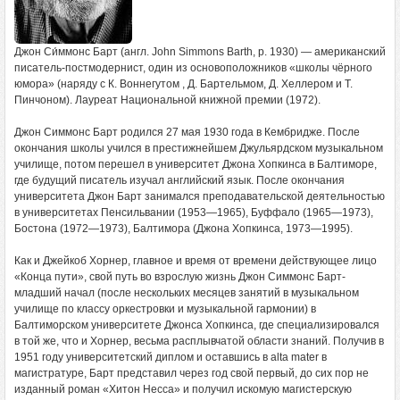
Джон Си́ммонс Барт (англ. John Simmons Barth, р. 1930) — американский
писатель-постмодернист, один из основоположников «школы чёрного
юмора» (наряду с К. Воннегутом , Д. Бартельмом, Д. Хеллером и Т.
Пинчоном). Лауреат Национальной книжной премии (1972).
Джон Симмонс Барт родился 27 мая 1930 года в Кембридже. После
окончания школы учился в престижнейшем Джульярдском музыкальном
училище, потом перешел в университет Джона Хопкинса в Балтиморе,
где будущий писатель изучал английский язык. После окончания
университета Джон Барт занимался преподавательской деятельностью
в университетах Пенсильвании (1953—1965), Буффало (1965—1973),
Бостона (1972—1973), Балтимора (Джона Хопкинса, 1973—1995).
Как и Джейкоб Хорнер, главное и время от времени действующее лицо
«Конца пути», свой путь во взрослую жизнь Джон Симмонс Барт-
младший начал (после нескольких месяцев занятий в музыкальном
училище по классу оркестровки и музыкальной гармонии) в
Балтиморском университете Джонса Хопкинса, где специализировался
в той же, что и Хорнер, весьма расплывчатой области знаний. Получив в
1951 году университетский диплом и оставшись в alta mater в
магистратуре, Барт представил через год свой первый, до сих пор не
изданный роман «Хитон Несса» и получил искомую магистерскую