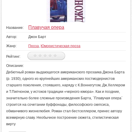
Плавучая опера
Название:
Автор:
Джон Барт
Жанр:
Проза
,
Юмористическая проза
Рейтинг:
Описание:
Дебютный роман выдающегося американского прозаика Джона Барта
(р. 1930), одного из крупнейших американских постмодернистов
старшего поколения, стоявшего, наряду с К.Воннегутом, Дж.Хеллером
и Т.Пипчоном, у истоков традиции «черного юмора». Как и поздние,
значительно более сложные произведения Барта, `Плавучая опера`
строится на сочетании буффонады, философского скепсиса,
обманчивого жизнелюбия. Роман стал бестселлером, принес автору
всемирную славу. Необычное построение сюжета, стилистическая
вирту