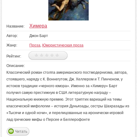
Химера
Название:
Автор:
Джон Барт
Жанр:
Проза
,
Юмористическая проза
Рейтинг:
Описание:
Классический роман столпа американского постмодернизма, автора,
стоявшего, наряду с К. Воннегутом, Дж. Хеллером и Т. Пинчоном, у
истоков традиции «черного юмора». Именно за «Химеру» Барт
получил самую престижную в США литературную награду –
Национальную книжную премию. Этот триптих вариаций на темы
классической мифологии – история Дуньязады, сестры Шахразады из
«Тысячи и одной ночи», и перелицованные на иронически-игровой
лад греческие мифы о Персее и Беллерофонте
Читать