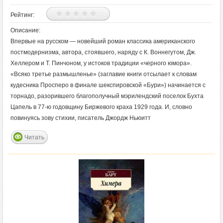
Рейтинг:
Описание:
Впервые на русском — новейший роман классика американского
постмодернизма, автора, стоявшего, наряду с К. Воннегутом, Дж.
Хеллером и Т. Пинчоном, у истоков традиции «черного юмора».
«Всяко третье размышленье» (заглавие книги отсылает к словам
кудесника Просперо в финале шекспировской «Бури») начинается с
торнадо, разорившего благополучный мэрилендский поселок Бухта
Цапель в 77-ю годовщину Биржевого краха 1929 года. И, словно
повинуясь зову стихии, писатель Джордж Ньюитт
Читать