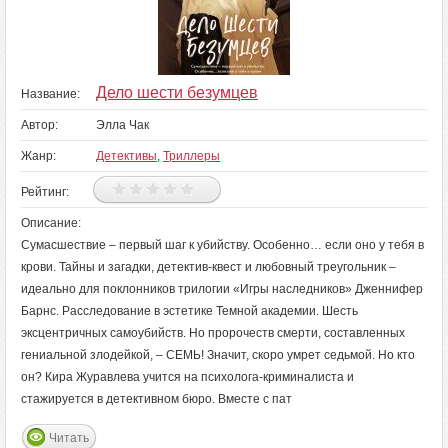
Дело шести безумцев
Название:
Автор:
Элла Чак
Жанр:
Детективы
,
Триллеры
Рейтинг:
Описание:
Сумасшествие – первый шаг к убийству. Особенно… если оно у тебя в
крови. Тайны и загадки, детектив-квест и любовный треугольник –
идеально для поклонников трилогии «Игры наследников» Дженнифер
Барнс. Расследование в эстетике Темной академии. Шесть
эксцентричных самоубийств. Но пророчеств смерти, составленных
гениальной злодейкой, – СЕМЬ! Значит, скоро умрет седьмой. Но кто
он? Кира Журавлева учится на психолога-криминалиста и
стажируется в детективном бюро. Вместе с пат
Читать