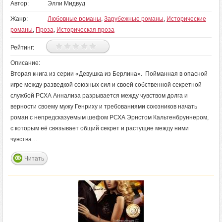
Автор:
Элли Мидвуд
Жанр:
Любовные романы
,
Зарубежные романы
,
Исторические
романы
,
Проза
,
Историческая проза
Рейтинг:
Описание:
Вторая книга из серии «Девушка из Берлина». Пойманная в опасной
игре между разведкой союзных сил и своей собственной секретной
службой РСХА Аннализа разрывается между чувством долга и
верности своему мужу Генриху и требованиями союзников начать
роман с непредсказуемым шефом РСХА Эрнстом Кальтенбруннером,
с которым её связывает общий секрет и растущие между ними
чувства…
Читать