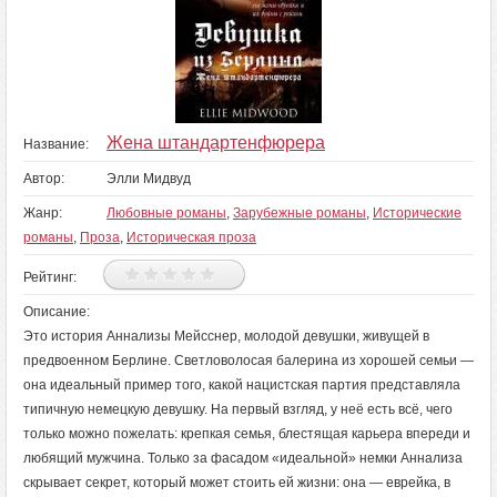
Жена штандартенфюрера
Название:
Автор:
Элли Мидвуд
Жанр:
Любовные романы
,
Зарубежные романы
,
Исторические
романы
,
Проза
,
Историческая проза
Рейтинг:
Описание:
Это история Аннализы Мейсснер, молодой девушки, живущей в
предвоенном Берлине. Светловолосая балерина из хорошей семьи —
она идеальный пример того, какой нацистская партия представляла
типичную немецкую девушку. На первый взгляд, у неё есть всё, чего
только можно пожелать: крепкая семья, блестящая карьера впереди и
любящий мужчина. Только за фасадом «идеальной» немки Аннализа
скрывает секрет, который может стоить ей жизни: она — еврейка, в