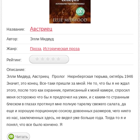
Австриец
Название:
Автор:
Элли Мидвуд
Жанр:
Проза
,
Историческая проза
Рейтинг:
Описание:
Элли Мидвуд. Австриец Пролог Нюрнбергская тюрьма, октябрь 1946
Значит, это конец. Все-таки пришли за мной. Не то, что бы я не ждал
этого, после того как охранник, приписанный к моей камере, спросил
меня осторожно что бы я предпочел на ужин, и с каким-то странным
блеском в глазах протянул мне полную тарелку свежего салата, да
еще и хорошую порционную сосиску довоенных размеров, чего никто
из нас, заключенных здесь, не видел уже больше года. Тогда-то я и
понял, что все было кончено. Я
Читать