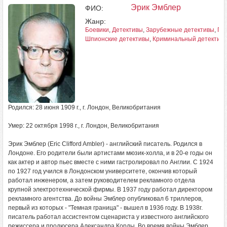
Эрик Эмблер
ФИО:
Жанр:
Боевики
,
Детективы
,
Зарубежные детективы
,
По
Шпионские детективы
,
Криминальный детектив
Родился: 28 июня 1909 г., г. Лондон, Великобритания
Умер: 22 октября 1998 г., г. Лондон, Великобритания
Эрик Эмблер (Eric Clifford Ambler) - английский писатель. Родился в
Лондоне. Его родители были артистами мюзик-холла, и в 20-е годы он
как актер и автор пьес вместе с ними гастролировал по Англии. С 1924
по 1927 год учился в Лондонском университете, окончив который
работал инженером, а затем руководителем рекламного отдела
крупной электротехнической фирмы. В 1937 году работал директором
рекламного агентства. До войны Эмблер опубликовал 6 триллеров,
первый из которых - "Темная граница" - вышел в 1936 году. В 1938г.
писатель работал ассистентом сценариста у известного английского
режиссера и продюсера Александра Корды. Во время войны Эмблер