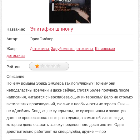
Эпитафия шпиону
Название:
Автор:
Эрик Эмблер
Жанр:
Детективы
,
Зарубежные детективы
,
Шпионские
детективы
Рейтинг:
Описание:
Почему романы Эрика Эмблера так популярны? Почему они
неподвластны времени и даже сейчас, спустя более полувека после
написания, читаются с неослабевающим интересом? Дело не столько
в стиле этих произведений, сколько в необычности их героев. Они —
не «Джеймсы Бонды», не супермены, не супершпионы и зачастую
даже не профессиональные разведчики, а самые обычные люди,
которым довелось жить в эпоху предвоенного десятилетия. Одни
действительно работают на спецслужбы, другие — про