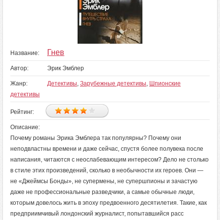
Гнев
Название:
Автор:
Эрик Эмблер
Жанр:
Детективы
,
Зарубежные детективы
,
Шпионские
детективы
Рейтинг:
Описание:
Почему романы Эрика Эмблера так популярны? Почему они
неподвластны времени и даже сейчас, спустя более полувека после
написания, читаются с неослабевающим интересом? Дело не столько
в стиле этих произведений, сколько в необычности их героев. Они —
не «Джеймсы Бонды», не супермены, не супершпионы и зачастую
даже не профессиональные разведчики, а самые обычные люди,
которым довелось жить в эпоху предвоенного десятилетия. Такие, как
предприимчивый лондонский журналист, попытавшийся расс