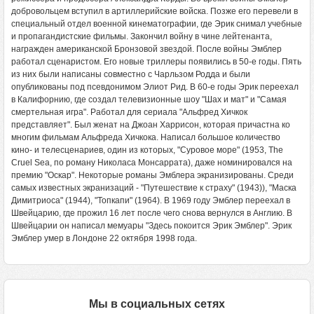
добровольцем вступил в артиллерийские войска. Позже его перевели в
специальный отдел военной кинематографии, где Эрик снимал учебные
и пропагандистские фильмы. Закончил войну в чине лейтенанта,
награжден американской Бронзовой звездой. После войны Эмблер
работал сценаристом. Его новые триллеры появились в 50-е годы. Пять
из них были написаны совместно с Чарльзом Родда и были
опубликованы под псевдонимом Элиот Рид. В 60-е годы Эрик переехал
в Калифорнию, где создал телевизионные шоу "Шах и мат" и "Самая
смертельная игра". Работал для сериала "Альфред Хичкок
представляет". Был женат на Джоан Харрисон, которая причастна ко
многим фильмам Альфреда Хичкока. Написал большое количество
кино- и телесценариев, один из которых, "Суровое море" (1953, The
Cruel Sea, по роману Николаса Монсаррата), даже номинировался на
премию "Оскар". Некоторые романы Эмблера экранизированы. Среди
самых известных экранизаций - "Путешествие к страху" (1943)), "Маска
Димитриоса" (1944), "Топкапи" (1964). В 1969 году Эмблер переехал в
Швейцарию, где прожил 16 лет после чего снова вернулся в Англию. В
Швейцарии он написал мемуары "Здесь покоится Эрик Эмблер". Эрик
Эмблер умер в Лондоне 22 октября 1998 года.
Мы в социальных сетях