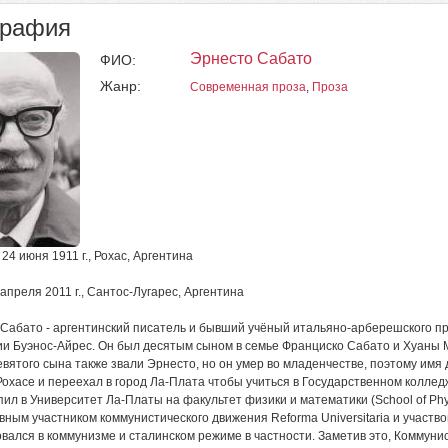
графия
Эрнесто Сабато
ФИО:
Жанр:
Современная проза
,
Проза
24 июня 1911 г., Рохас, Аргентина
 апреля 2011 г., Сантос-Лугарес, Аргентина
Сабато - аргентинский писатель и бывший учёный итальяно-арберешского про
и Буэнос-Айрес. Он был десятым сыном в семье Франциско Сабато и Хуаны 
евятого сына также звали Эрнесто, но он умер во младенчестве, поэтому имя
Рохасе и переехал в город Ла-Плата чтобы учиться в Государственном колледже 
пил в Университет Ла-Платы на факультет физики и математики (School of Physi
вным участником коммунистического движения Reforma Universitaria и участво
вался в коммунизме и сталинском режиме в частности. Заметив это, Коммунис