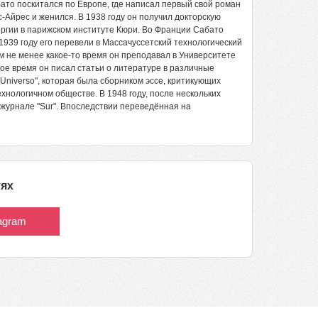
ато поскитался по Европе, где написал первый свой роман
ос-Айрес и женился. В 1938 году он получил докторскую
ергии в парижском институте Кюри. Во Франции Сабато
1939 году его перевели в Массачуссетский технологический
ем не менее какое-то время он преподавал в Университете
вое время он писал статьи о литературе в различные
l Universo", которая была сборником эссе, критикующих
нологичном обществе. В 1948 году, после нескольких
в журнале "Sur". Впоследствии переведённая на
тях
tagram