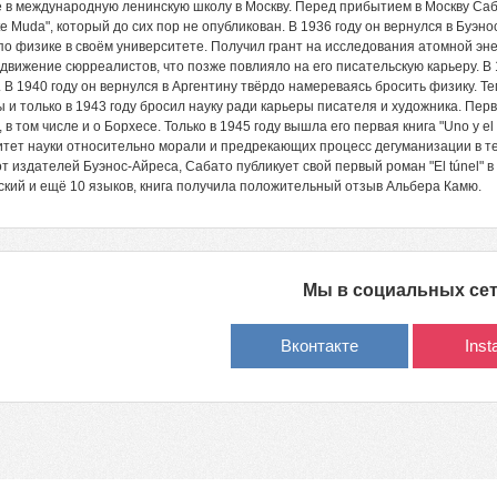
 в международную ленинскую школу в Москву. Перед прибытием в Москву Саб
te Muda", который до сих пор не опубликован. В 1936 году он вернулся в Буэн
по физике в своём университете. Получил грант на исследования атомной эн
 движение сюрреалистов, что позже повлияло на его писательскую карьеру. В 
. В 1940 году он вернулся в Аргентину твёрдо намереваясь бросить физику. Т
 и только в 1943 году бросил науку ради карьеры писателя и художника. Пер
 в том числе и о Борхесе. Только в 1945 году вышла его первая книга "Uno y e
тет науки относительно морали и предрекающих процесс дегуманизации в тех
от издателей Буэнос-Айреса, Сабато публикует свой первый роман "El túnel" 
кий и ещё 10 языков, книга получила положительный отзыв Альбера Камю.
Мы в социальных се
Вконтакте
Ins