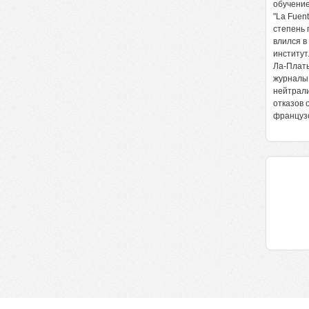
обучение
"La Fuen
степень 
влился в
институт
Ла-Платы
журналы,
нейтрали
отказов 
французс