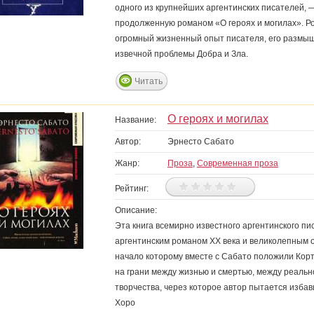
одного из крупнейших аргентинских писателей, 
продолженную романом «О героях и могилах». Р
огромный жизненный опыт писателя, его размышл
извечной проблемы Добра и Зла.
Читать
О героях и могилах
Название:
Автор:
Эрнесто Сабато
Жанр:
Проза
,
Современная проза
Рейтинг:
Описание:
Эта книга всемирно известного аргентинского п
аргентинским романом ХХ века и великолепным о
начало которому вместе с Сабато положили Корт
на грани между жизнью и смертью, между реальн
творчества, через которое автор пытается избав
Хоро