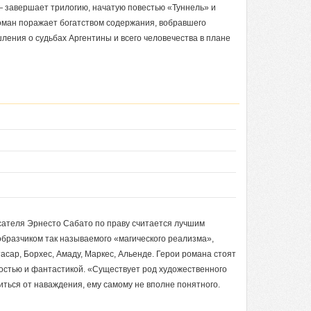
— завершает трилогию, начатую повестью «Туннель» и
оман поражает богатством содержания, вобравшего
ения о судьбах Аргентины и всего человечества в плане
исателя Эрнесто Сабато по праву считается лучшим
бразчиком так называемого «магического реализма»,
асар, Борхес, Амаду, Маркес, Альенде. Герои романа стоят
остью и фантастикой. «Существует род художественного
иться от наваждения, ему самому не вполне понятного.