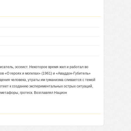
писатель, эссеист. Некоторое время жил и работал во
ов «О героях и могилах» (1961) и «Аваддон-Губитель»
дения человека, утраты им гуманизма сливается с темой
отеет к созданию экспериментальных острых ситуаций,
ометафоры, гротеск. Возглавлял Национ