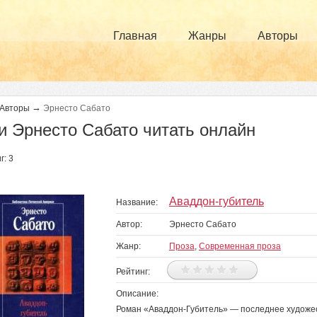
Главная
Жанры
Авторы
→
Авторы
Эрнесто Сабато
и Эрнесто Сабато читать онлайн
г: 3
Аваддон-губитель
Название:
Автор:
Эрнесто Сабато
Жанр:
Проза
,
Современная проза
Рейтинг:
Описание:
Роман «Аваддон-Губитель» — последнее художе