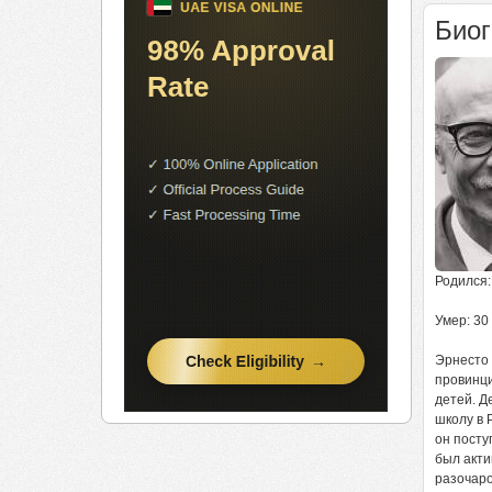
Био
Родился: 
Умер: 30
Эрнесто 
провинци
детей. Д
школу в 
он посту
был акти
разочаро