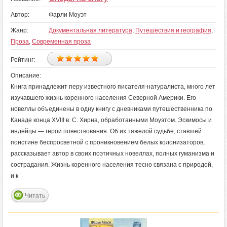
Автор:
Фарли Моуэт
Жанр:
Документальная литература
,
Путешествия и география
,
Проза
,
Современная проза
Рейтинг:
Описание:
Книга принадлежит перу известного писателя-натуралиста, много лет
изучавшего жизнь коренного населения Северной Америки. Его
новеллы объединены в одну книгу с дневниками путешественника по
Канаде конца XVIII в. С. Хирна, обработанными Моуэтом. Эскимосы и
индейцы — герои повествования. Об их тяжелой судьбе, ставшей
поистине беспросветной с проникновением белых колонизаторов,
рассказывает автор в своих поэтичных новеллах, полных гуманизма и
сострадания. Жизнь коренного населения тесно связана с природой,
и к
Читать