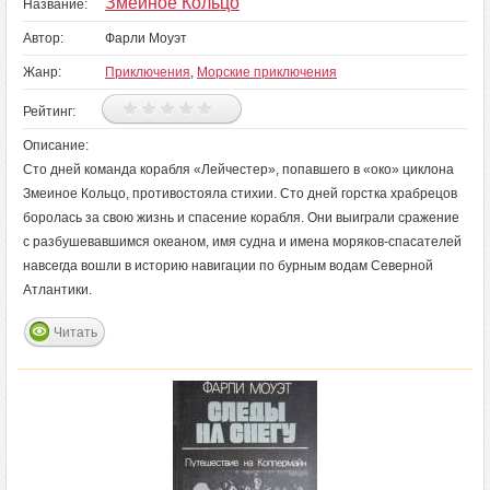
Змеиное Кольцо
Название:
Автор:
Фарли Моуэт
Жанр:
Приключения
,
Морские приключения
Рейтинг:
Описание:
Сто дней команда корабля «Лейчестер», попавшего в «око» циклона
Змеиное Кольцо, противостояла стихии. Сто дней горстка храбрецов
боролась за свою жизнь и спасение корабля. Они выиграли сражение
с разбушевавшимся океаном, имя судна и имена моряков-спасателей
навсегда вошли в историю навигации по бурным водам Северной
Атлантики.
Читать