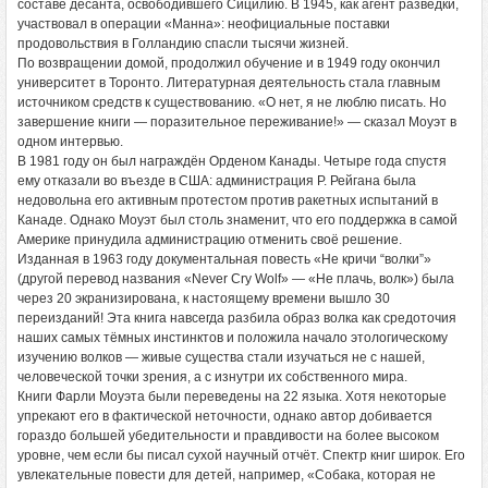
составе десанта, освободившего Сицилию. В 1945, как агент разведки,
участвовал в операции «Манна»: неофициальные поставки
продовольствия в Голландию спасли тысячи жизней.
По возвращении домой, продолжил обучение и в 1949 году окончил
университет в Торонто. Литературная деятельность стала главным
источником средств к существованию. «О нет, я не люблю писать. Но
завершение книги — поразительное переживание!» — сказал Моуэт в
одном интервью.
В 1981 году он был награждён Орденом Канады. Четыре года спустя
ему отказали во въезде в США: администрация Р. Рейгана была
недовольна его активным протестом против ракетных испытаний в
Канаде. Однако Моуэт был столь знаменит, что его поддержка в самой
Америке принудила администрацию отменить своё решение.
Изданная в 1963 году документальная повесть «Не кричи “волки”»
(другой перевод названия «Never Cry Wolf» — «Не плачь, волк») была
через 20 экранизирована, к настоящему времени вышло 30
переизданий! Эта книга навсегда разбила образ волка как средоточия
наших самых тёмных инстинктов и положила начало этологическому
изучению волков — живые существа стали изучаться не с нашей,
человеческой точки зрения, а с изнутри их собственного мира.
Книги Фарли Моуэта были переведены на 22 языка. Хотя некоторые
упрекают его в фактической неточности, однако автор добивается
гораздо большей убедительности и правдивости на более высоком
уровне, чем если бы писал сухой научный отчёт. Спектр книг широк. Его
увлекательные повести для детей, например, «Собака, которая не