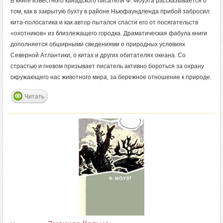
В книге известного канадского писателя Ф. Моуэта рассказывается о
том, как в закрытую бухту в районе Ньюфаундленда прибой забросил
кита-полосатика и как автор пытался спасти его от посягательств
«охотников» из близлежащего городка. Драматическая фабула книги
дополняется обширными сведениями о природных условиях
Северной Атлантики, о китах и других обитателях океана. Со
страстью и гневом призывает писатель активно бороться за охрану
окружающего нас животного мира, за бережное отношение к природе.
Читать