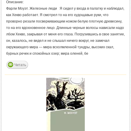
Описание:
Фарли Моуэт. Железные люди Я сидел у входа в палатку и наблюдал,
как Хекво работает. Я смотрел то на его худощавые руки, что
проворно резали посверкивающим ножом белую плотную древесину,
то на его вдохновенное лицо. Длинные черные волосы нависали надо
лбом Хекво, закрывая от меня его глаза. Погрузившись в свое занятие,
он, казалось, не видел и не слышал ничего вокруг, не замечал
окружающего мира — мира всхолмленной тундры, высоких скал,
бурных речек и спокойных озер; мира оленей, бе
Читать