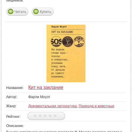
хищников.
Читать
Купить
Кит на заклание
Название:
Автор:
Фарли Моуэт
Жанр:
Документальная литература
,
Природа и животные
Рейтинг:
Описание: