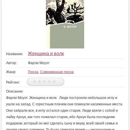
Женщина и волк
Название:
Автор:
Фарли Моуэт
Жанр:
Проза
,
Современная проза
Рейтинг:
Описание:
Фарли Моуэт. Женщина и волк Люди построили небольшое иглу и
ушли на запад. С горестным плачем они покинули насиженные места.
Они забрали все, в иглу остался один старик. Люди взяли с собой и
лайку Арнук, как того пожелал старик, ибо Арнук была последним
подарком, который он мог сделать сыну и внуку, всей своей семье и
людям своего племени. То было тяжелое время — нескончаемые