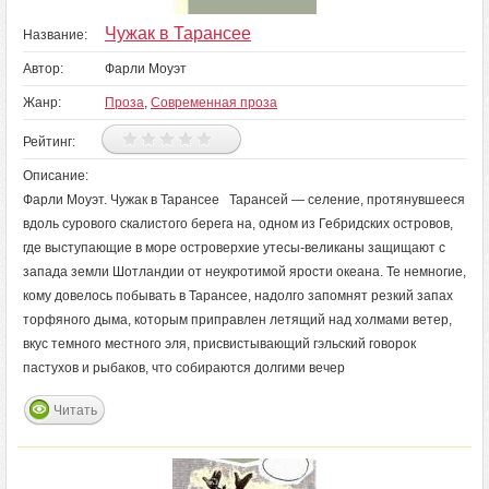
Чужак в Тарансее
Название:
Автор:
Фарли Моуэт
Жанр:
Проза
,
Современная проза
Рейтинг:
Описание:
Фарли Моуэт. Чужак в Тарансее Тарансей — селение, протянувшееся
вдоль сурового скалистого берега на, одном из Гебридских островов,
где выступающие в море островерхие утесы-великаны защищают с
запада земли Шотландии от неукротимой ярости океана. Те немногие,
кому довелось побывать в Тарансее, надолго запомнят резкий запах
торфяного дыма, которым приправлен летящий над холмами ветер,
вкус темного местного эля, присвистывающий гэльский говорок
пастухов и рыбаков, что собираются долгими вечер
Читать