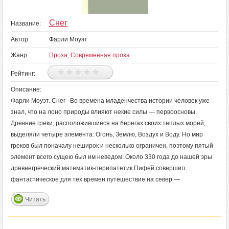
Снег
Название:
Автор:
Фарли Моуэт
Жанр:
Проза
,
Современная проза
Рейтинг:
Описание:
Фарли Моуэт. Снег Во времена младенчества истории человек уже
знал, что на лоно природы влияют некие силы — первоосновы.
Древние греки, расположившиеся на берегах своих теплых морей,
выделяли четыре элемента: Огонь, Землю, Воздух и Воду. Но мир
греков был поначалу неширок и несколько ограничен, поэтому пятый
элемент всего сущею был им неведом. Около 330 года до нашей эры
древнегреческий математик-перипатетик Пифей совершил
фантастическое для тех времен путешествие на север —
Читать