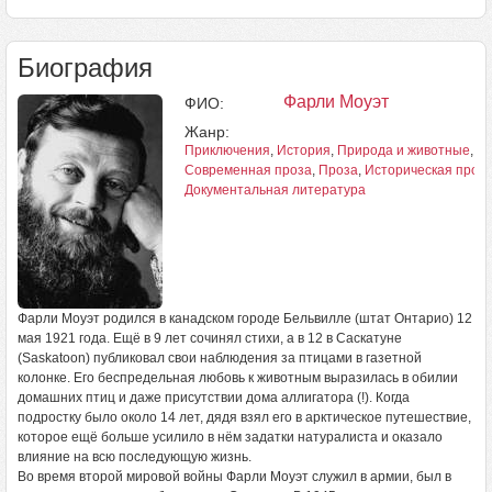
Биография
Фарли Моуэт
ФИО:
Жанр:
Приключения
,
История
,
Природа и животные
,
Пу
Современная проза
,
Проза
,
Историческая проз
Документальная литература
Фарли Моуэт родился в канадском городе Бельвилле (штат Онтарио) 12
мая 1921 года. Ещё в 9 лет сочинял стихи, а в 12 в Саскатуне
(Saskatoon) публиковал свои наблюдения за птицами в газетной
колонке. Его беспредельная любовь к животным выразилась в обилии
домашних птиц и даже присутствии дома аллигатора (!). Когда
подростку было около 14 лет, дядя взял его в арктическое путешествие,
которое ещё больше усилило в нём задатки натуралиста и оказало
влияние на всю последующую жизнь.
Во время второй мировой войны Фарли Моуэт служил в армии, был в