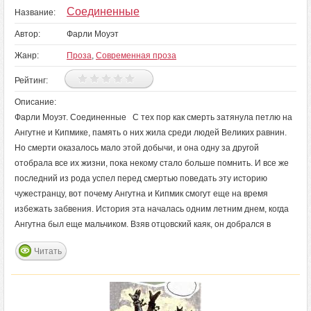
Соединенные
Название:
Автор:
Фарли Моуэт
Жанр:
Проза
,
Современная проза
Рейтинг:
Описание:
Фарли Моуэт. Соединенные С тех пор как смерть затянула петлю на
Ангутне и Кипмике, память о них жила среди людей Великих равнин.
Но смерти оказалось мало этой добычи, и она одну за другой
отобрала все их жизни, пока некому стало больше помнить. И все же
последний из рода успел перед смертью поведать эту историю
чужестранцу, вот почему Ангутна и Кипмик смогут еще на время
избежать забвения. История эта началась одним летним днем, когда
Ангутна был еще мальчиком. Взяв отцовский каяк, он добрался в
Читать