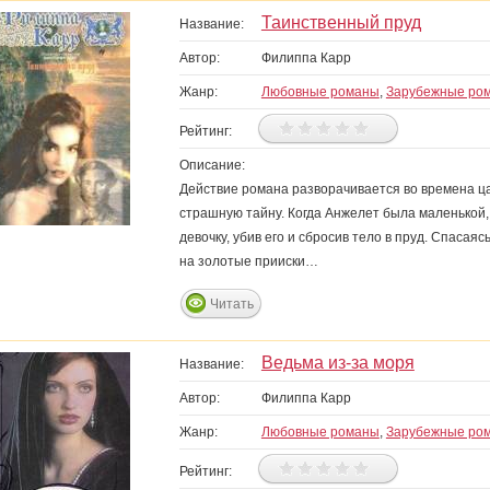
Таинственный пруд
Название:
Автор:
Филиппа Карр
Жанр:
Любовные романы
,
Зарубежные ро
Рейтинг:
Описание:
Действие романа разворачивается во времена ц
страшную тайну. Когда Анжелет была маленькой, 
девочку, убив его и сбросив тело в пруд. Спаса
на золотые прииски…
Читать
Ведьма из-за моря
Название:
Автор:
Филиппа Карр
Жанр:
Любовные романы
,
Зарубежные ро
Рейтинг: