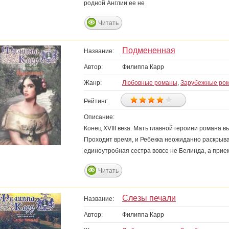
родной Англии ее не
Читать
Подмененная
Название:
Автор:
Филиппа Карр
Жанр:
Любовные романы
,
Зарубежные ро
Рейтинг:
Описание:
Конец XVIII века. Мать главной героини романа в
Проходит время, и Ребекка неожиданно раскрыва
единоутробная сестра вовсе не Белинда, а пр
Читать
Слезы печали
Название:
Автор:
Филиппа Карр