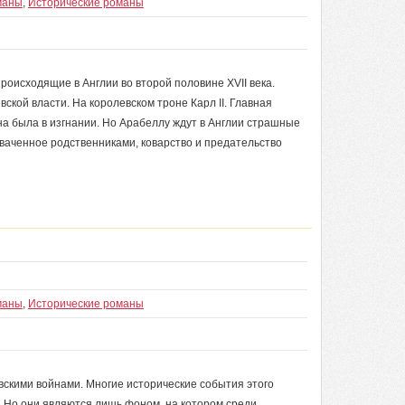
маны
,
Исторические романы
роисходящие в Англии во второй половине XVII века.
кой власти. На королевском троне Карл II. Главная
на была в изгнании. Но Арабеллу ждут в Англии страшные
хваченное родственниками, коварство и предательство
маны
,
Исторические романы
вскими войнами. Многие исторические события этого
 Но они являются лишь фоном, на котором среди