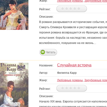
Жанр:
Любовные романы
,
Зарубежные ро
Рейтинг:
Описание:
В романе раскрываются исторические события, п
Смерть Оливера Кромвеля и реставрация королевс
героиня романа возвращается из Франции, где о
испытания: борьба за наследство, незаконно за
возлюбленного, покушение на ее жизнь…
Читать
Случайная встреча
Название:
Автор:
Филиппа Карр
Жанр:
Любовные романы
,
Зарубежные ро
Рейтинг:
Описание:
Начало XIX века. Европа сотрясается наполеоно
периода нашли отражение на страницах романа.