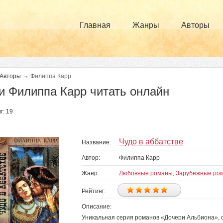
Главная
Жанры
Авторы
→
Авторы
Филиппа Карр
и Филиппа Карр читать онлайн
г: 19
Чудо в аббатстве
Название:
Автор:
Филиппа Карр
Жанр:
Любовные романы
,
Зарубежные ро
Рейтинг:
Описание:
Уникальная серия романов «Дочери Альбиона», 