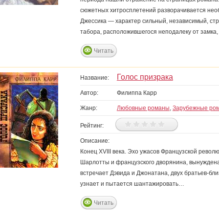
сюжетных хитросплетений разворачивается нео
Джессика — характер сильный, независимый, стр
табора, расположившегося неподалеку от замка, 
Читать
Голос призрака
Название:
Автор:
Филиппа Карр
Жанр:
Любовные романы
,
Зарубежные ро
Рейтинг:
Описание:
Конец XVIII века. Эхо ужасов Французской рево
Шарлотты и французского дворянина, вынуждена 
встречает Дэвида и Джонатана, двух братьев-бли
узнает и пытается шантажировать…
Читать