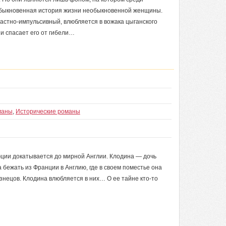
быкновенная история жизни необыкновенной женщины.
астно-импульсивный, влюбляется в вожака цыганского
и спасает его от гибели…
маны
,
Исторические романы
люции докатывается до мирной Англии. Клодина — дочь
бежать из Франции в Англию, где в своем поместье она
знецов. Клодина влюбляется в них… О ее тайне кто-то