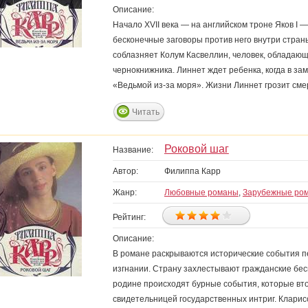
Описание:
Начало XVII века — на английском троне Яков I
бесконечные заговоры против него внутри стран
соблазняет Колум Касвеллин, человек, обладаю
чернокнижника. Линнет ждет ребенка, когда в за
«Ведьмой из-за моря». Жизни Линнет грозит см
Читать
Роковой шаг
Название:
Автор:
Филиппа Карр
Жанр:
Любовные романы
,
Зарубежные ро
Рейтинг:
Описание:
В романе раскрываются исторические события перв
изгнании. Страну захлестывают гражданские бес
родине происходят бурные события, которые вто
свидетельницей государственных интриг. Кларис