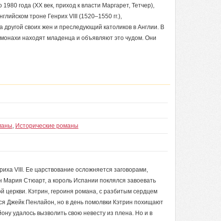
 1980 года (XX век, приход к власти Маргарет, Тетчер),
ийском троне Генрих VIII (1520–1550 гг.),
 другой своих жен и преследующий католиков в Англии. В
 монахи находят младенца и объявляют это чудом. Они
маны
,
Исторические романы
иха VIII. Ее царствование осложняется заговорами,
н Мария Стюарт, а король Испании поклялся завоевать
й церкви. Кэтрин, героиня романа, с разбитым сердцем
тся Джейк Пенлайон, но в день помолвки Кэтрин похищают
ону удалось вызволить свою невесту из плена. Но и в