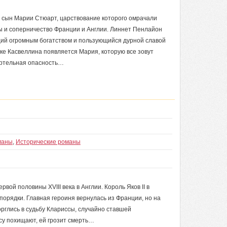
 — сын Марии Стюарт, царствование которого омрачали
ы и соперничество Франции и Англии. Линнет Пенлайон
щий огромным богатством и пользующийся дурной славой
мке Касвеллина появляется Мария, которую все зовут
ертельная опасность…
маны
,
Исторические романы
ой половины XVIII века в Англии. Король Яков II в
порядки. Главная героиня вернулась из Франции, но на
рглись в судьбу Клариссы, случайно ставшей
су похищают, ей грозит смерть…