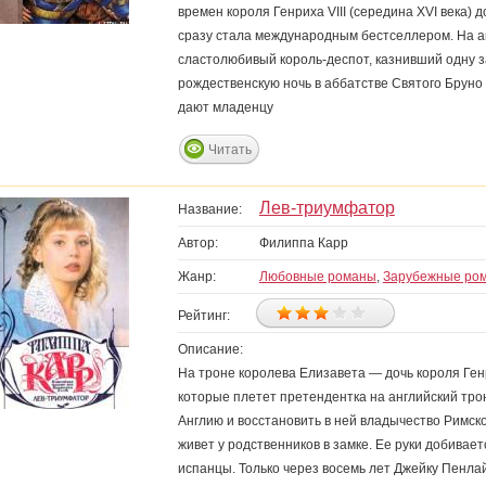
времен короля Генриха VIII (середина XVI века) до
сразу стала международным бестселлером. На англ
сластолюбивый король-деспот, казнивший одну за
рождественскую ночь в аббатстве Святого Бруно
дают младенцу
Читать
Лев-триумфатор
Название:
Автор:
Филиппа Карр
Жанр:
Любовные романы
,
Зарубежные ро
Рейтинг:
Описание:
На троне королева Елизавета — дочь короля Генр
которые плетет претендентка на английский тро
Англию и восстановить в ней владычество Римско
живет у родственников в замке. Ее руки добивае
испанцы. Только через восемь лет Джейку Пенлай