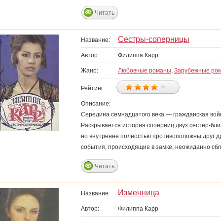
Читать
Сестры-соперницы
Название:
Автор:
Филиппа Карр
Жанр:
Любовные романы
,
Зарубежные ро
Рейтинг:
Описание:
Середина семнадцатого века — гражданская война
Раскрывается история соперниц двух сестер-бли
но внутренне полностью противоположны друг др
события, происходящие в замке, неожиданно с
Читать
Изменница
Название:
Автор:
Филиппа Карр