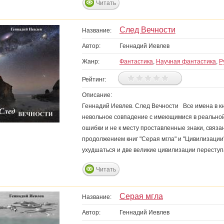
Читать
След Вечности
Название:
Автор:
Геннадий Иевлев
Жанр:
Фантастика
,
Научная фантастика
,
Р
Рейтинг:
Описание:
Геннадий Иевлев. След Вечности Все имена в к
невольное совпадение с имеющимися в реальной
ошибки и не к месту проставленные знаки, связ
продолжением книг "Серая мгла" и "Цивилизаци
ухудшаться и две великие цивилизации переступ
Читать
Серая мгла
Название:
Автор:
Геннадий Иевлев