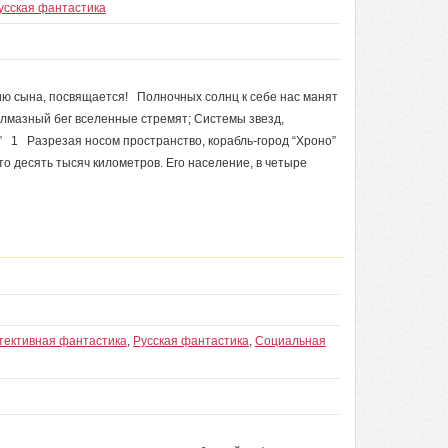
усская фантастика
ю сына, посвящается! Полночных солнц к себе нас манят
Алмазный бег вселенные стремят; Системы звезд,
 1 Разрезая носом пространство, корабль-город “Хроно”
то десять тысяч километров. Его население, в четыре
тективная фантастика
,
Русская фантастика
,
Социальная