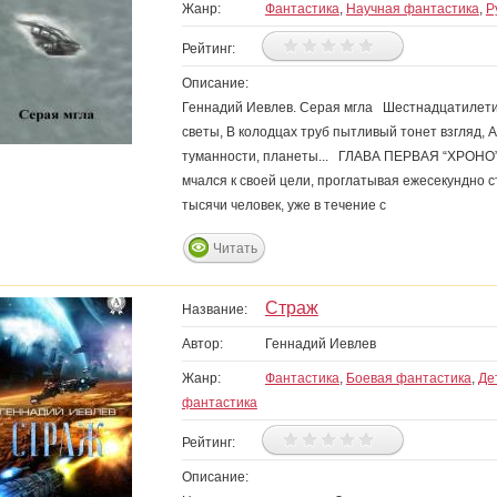
Жанр:
Фантастика
,
Научная фантастика
,
Р
Рейтинг:
Описание:
Геннадий Иевлев. Серая мгла Шестнадцатилети
светы, В колодцах труб пытливый тонет взгляд, 
туманности, планеты... ГЛАВА ПЕРВАЯ “ХРОНО”
мчался к своей цели, проглатывая ежесекундно с
тысячи человек, уже в течение с
Читать
Страж
Название:
Автор:
Геннадий Иевлев
Жанр:
Фантастика
,
Боевая фантастика
,
Де
фантастика
Рейтинг:
Описание: