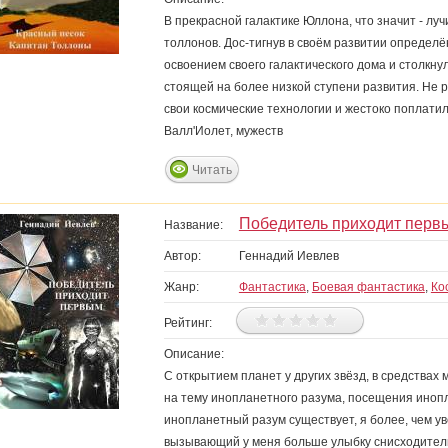
В прекрасной галактике Юллона, что значит - лу
толлонов. Дос-тигнув в своём развитии определ
освоением своего галактического дома и столкну
стоящей на более низкой ступени развития. Не 
свои космические технологии и жестоко поплатил
Валл'Иолет, мужеств
Читать
Победитель приходит перв
Название:
Автор:
Геннадий Иевлев
Жанр:
Фантастика
,
Боевая фантастика
,
Ко
Рейтинг:
Описание:
C открытием планет у других звёзд, в средства
на тему инопланетного разума, посещения инопла
инопланетный разум существует, я более, чем ув
вызывающий у меня больше улыбку снисходител