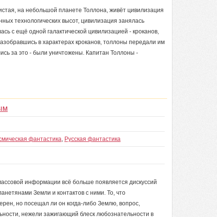
чистая, на небольшой планете Толлона, живёт цивилизация
ённых технологических высот, цивилизация занялась
лась с ещё одной галактической цивилизацией - кроканов,
разобравшись в характерах кроканов, толлоны передали им
ись за это - были уничтожены. Капитан Толлоны -
ым
смическая фантастика
,
Русская фантастика
х массовой информации всё больше появляется дискуссий
нетянами Земли и контактов с ними. То, что
ерен, но посещал ли он когда-либо Землю, вопрос,
ьности, нежели зажигающий блеск любознательности в