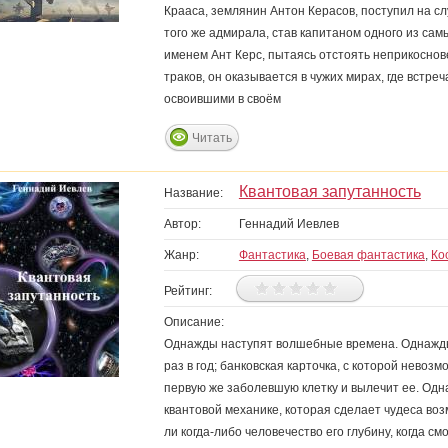
Крааса, землянин Антон Керасов, поступил на сл
того же адмирала, став капитаном одного из са
именем Ант Керс, пытаясь отстоять неприкоснов
траков, он оказывается в чужих мирах, где встр
освоившими в своём
Читать
Квантовая запутанность
Название:
Автор:
Геннадий Иевлев
Жанр:
Фантастика
,
Боевая фантастика
,
Ко
Рейтинг:
Описание:
Однажды наступят волшебные времена. Однажды
раз в год; банковская карточка, с которой невоз
первую же заболевшую клетку и вылечит ее. Одн
квантовой механике, которая сделает чудеса во
ли когда-либо человечество его глубину, когда с