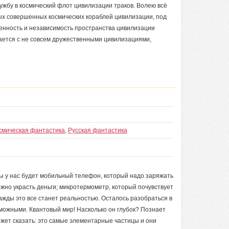
ужбу в космический флот цивилизации траков. Волею всё
мых совершенных космических кораблей цивилизации, под
енность и независимость пространства цивилизации
ечается с не совсем дружественными цивилизациями,
смическая фантастика
,
Русская фантастика
 у нас будет мобильный телефон, который надо заряжать
можно украсть деньги; микротермометр, который почувствует
ажды это все станет реальностью. Осталось разобраться в
зможными. Квантовый мир! Насколько он глубок? Познает
может сказать: это самые элементарные частицы и они