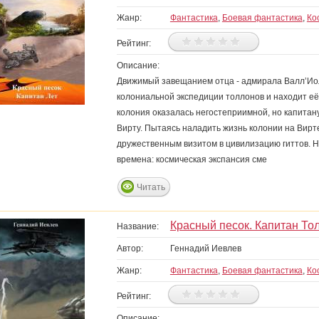
Жанр:
Фантастика
,
Боевая фантастика
,
Ко
Рейтинг:
Описание:
Движимый завещанием отца - адмирала Валл’Иоле
колониальной экспедиции толлонов и находит её
колония оказалась негостеприимной, но капитану
Вирту. Пытаясь наладить жизнь колонии на Вирте
дружественным визитом в цивилизацию гиттов. Н
времена: космическая экспансия сме
Читать
Красный песок. Капитан То
Название:
Автор:
Геннадий Иевлев
Жанр:
Фантастика
,
Боевая фантастика
,
Ко
Рейтинг:
Описание: