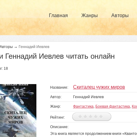
Главная
Жанры
Авторы
→
Авторы
Геннадий Иевлев
и Геннадий Иевлев читать онлайн
г: 18
Скиталец чужих миров
Название:
Автор:
Геннадий Иевлев
Жанр:
Фантастика
,
Боевая фантастика
,
Ко
Рейтинг:
Описание:
Эта книга является продолжением книги «Квант