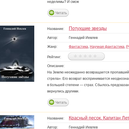
неделимы? И смож
Читать
Потухшие звезды
Название:
Автор:
Геннадий Иевлев
Жанр:
Фантастика
,
Научная фантастика
,
Р
Рейтинг:
Описание:
На Землю неожиданно возвращается пропавший б
стрела». Его возврат воспринимается неоднознач
в большей степени — страх. Сбылось предсказан
вернулись другими.
Читать
Красный песок. Капитан Ле
Название:
Автор:
Геннадий Иевлев