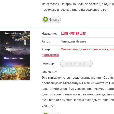
моих глазах. Но произошедшее со мной, в один и
несколько иначе взглянуть на реальность ко
Читать
Цивилизации
Название:
Автор:
Геннадий Иевлев
Жанр:
Фантастика
,
Боевая фантастика
,
Ко
фантастика
Рейтинг:
Описание:
Эта книга является продолжением книги «Серая м
пропавшую возлюбленную. Бывший констант, Озл
властелине мира. Ему удается проникнуть в зага
цивилизацией галактики и с ее помощью делает п
пути встают земляне. В свою очередь отношени
цивилиз