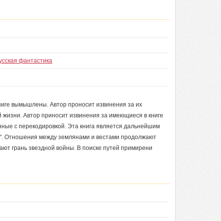
усская фантастика
ниге вымышлены. Автор проносит извинения за их
 жизни. Автор приносит извинения за имеющиеся в книге
анные с перекодировкой. Эта книга является дальнейшим
и". Отношения между землянами и вестами продолжают
ают грань звездной войны. В поиске путей примирени