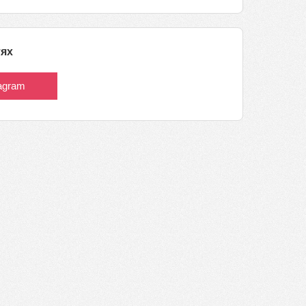
тях
tagram