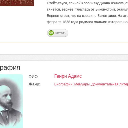
Стейт-хауса, спиной к особняку Джона Хэнкока, 
тянется, вернее, тянулась от Бикон-стрит, окайм
Вернон-стрит, что на вершине Бикон-хилл. На эт
февраля 1838 года родился мальчик, которого н
Читать
графия
Генри Адамс
ФИО:
Жанр:
Биографии
,
Мемуары
,
Документальная лите