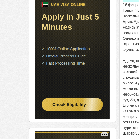
16 февра
Генри, Ч
нескольк
Брукс Ад
Родись э
вряд ли 
Однако и
гарантир
скучно, 
Адамс, с
нескольк
колоний,
сгрудивш
вырос и 
могло вы
необходи
судьба, д
Его не с
Он был б
козырей.
отказать
пуританс
Шартр", 