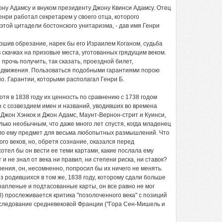
ну Адамсу и внуком президенту Джону Квинси Адамсу. Отец
нри работал секретарем у своего отца, которого
этой цитадели бостонского унитаризма, - дав имя Генри
ершив обрезание, нарек бы его Израилем Коганом, судьба
в скачках на призовые места, уготованных грядущим веком.
рочь получить, так сказать, проездной билет,
едвижения. Пользоваться подобными гарантиями порою
но. Гарантии, которыми располагал Генри Б.
отя в 1838 году их ценность по сравнению с 1738 годом
о с созвездием имен и названий, уводивших во времена
 Джон Хэнкок и Джон Адамс, Маунт-Вернон-стрит и Куинси,
ько необычным, что даже много лет спустя, когда младенец
дало ему предмет для весьма любопытных размышлений. Что
го веков, но, обретя сознание, оказался перед
отел бы он вести ее теми картами, какие послала ему
т и не знал от века ни правил, ни степени риска, ни ставок?
рения, он, несомненно, попросил бы их ничего не менять.
з родившихся в том же, 1838 году, которому сдали больше
крапленые и подтасованные карты, он все равно не мог
0) прослеживается критика "позолоченного века" с позиций
следование средневековой Франции ("Гора Сен-Мишель и