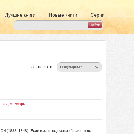
Лучшие книги
Новые книги
Серии
Сортировать:
афии
,
Мемуары
СИ (1838–1848) Если встать под сенью бостонского