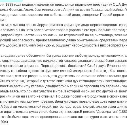
ля 1838 года родился мальчик,он приходился правнуком президенту США Джо
арльз Фрэнсис Адамс был министром в Англии во время Гражданской войны. Ге
ими днями позже окрестил его собственный дядя, священник Первой церкви - 
амс.
тот мальчик под сенью Иерусалимского храма, где дядя-первосвященник, сов
наложила бы на него более четкое тавро и убрала с его пути больше преград 
 рядовой путешественник по жизни, не вступающий на ее ристалища, тоже не п
ующий безопасность, предоставляемую давно обкатанными средствами пер
зато удобно, и тот, кому они нужны, ощущает необходимость в них беспрестан
та годами ранее обеспечили бы успех в жизни любому молодому человеку, и, х
о снизилась, сам факт, что начало этой карьеры двадцатого века было связан
 в допотопные времена - Первая церковь, бостонский Стейт-хаус, Бикон-хилл,
ихся у колыбели с десятью фунтами слепой младенческой плоти, - был настол
уже знал, чем все разрешилось, это удивительное стечение обстоятельств 
йти из ребенка, который с детства впитывал дух семнадцатого и восемнадцато
мостью вести игру картами двадцатого? А если бы спросили его заранее - зах
огадываясь, что примет участие в игре, в которой ни он, ни кто другой не знае
просили, и он ни за что не отвечал. Но даже посвяти его родители в свои наме
ы потрясен тем, как ему повезло. Вряд ли существовало еще хоть одно дитя и
 А была ли жизнь честной игрой, где господствовал случай, или же в ход шли 
ся играть: ведь на руках у него были одни козыри.В романе "Демократия" (188
тва.Им было тщательно проведено и написано литературно-эстетическое ис
1904).