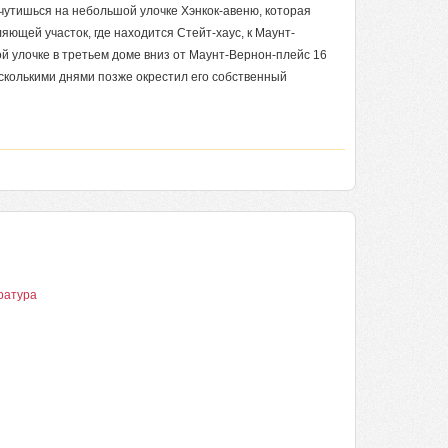
очутишься на небольшой улочке Хэнкок-авеню, которая
ляющей участок, где находится Стейт-хаус, к Маунт-
ой улочке в третьем доме вниз от Маунт-Вернон-плейс 16
есколькими днями позже окрестил его собственный
ратура